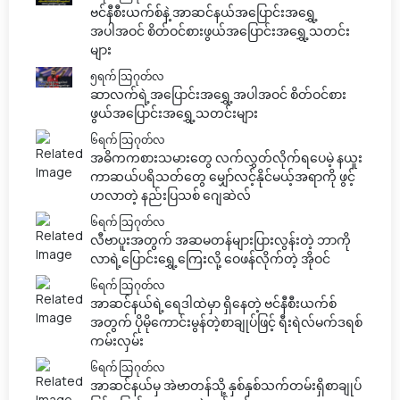
ဗင်နီစီးယက်စ်နဲ့ အာဆင်နယ်အပြောင်းအရွှေ့
အပါအဝင် စိတ်ဝင်စားဖွယ်အပြောင်းအရွှေ့သတင်း
များ
၅ရက် သြဂုတ်လ
ဆာလက်ရဲ့အပြောင်းအရွှေ့အပါအဝင် စိတ်ဝင်စား
ဖွယ်အပြောင်းအရွှေ့သတင်းများ
၆ရက် သြဂုတ်လ
အဓိကကစားသမားတွေ လက်လွှတ်လိုက်ရပေမဲ့ နယူး
ကာဆယ်ပရိသတ်တွေ မျှော်လင့်နိုင်မယ့်အရာကို ဖွင့်
ဟလာတဲ့ နည်းပြသစ် ဂျေဆဲလ်
၆ရက် သြဂုတ်လ
လီဗာပူးအတွက် အဆမတန်များပြားလွန်းတဲ့ ဘာကို
လာရဲ့ပြောင်းရွှေ့ကြေးလို့ ဝေဖန်လိုက်တဲ့ အိုဝင်
၆ရက် သြဂုတ်လ
အာဆင်နယ်ရဲ့ရေဒါထဲမှာ ရှိနေတဲ့ ဗင်နီစီးယက်စ်
အတွက် ပိုမိုကောင်းမွန်တဲ့စာချုပ်ဖြင့် ရီးရဲလ်မက်ဒရစ်
ကမ်းလှမ်း
၆ရက် သြဂုတ်လ
အာဆင်နယ်မှ အဲဗာတန်သို့ နှစ်နှစ်သက်တမ်းရှိစာချုပ်