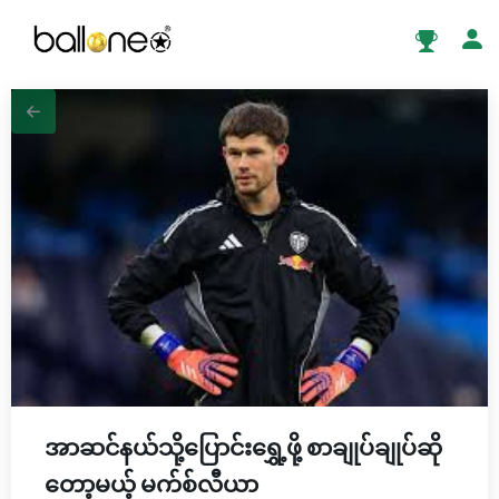
အာဆင်နယ်သို့ပြောင်းရွှေ့ဖို့ စာချုပ်ချုပ်ဆို
တော့မယ့် မက်စ်လီယာ