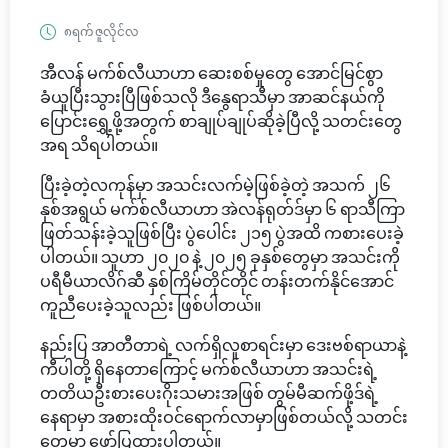
၈ရက် ဇူလိုင်လ
အီလန် မက်စ်လီယာဟာ ဆေးစစ်မှုတွေ အောင်မြင်စွာ
ခံယူပြီးသွားပြီဖြစ်သလို ဒီနွေရာသီမှာ အာဆင်နယ်ကို
ပြောင်းရွှေ့ဖို့အတွက် စာချုပ်ချုပ်ဆိုခဲ့ပြီလို့ သတင်းတွေ
အရ သိရပါတယ်။
ပြီးခဲ့တဲ့လကုန်မှာ အသင်းလက်မဲ့ဖြစ်ခဲ့တဲ့ အသက် ၂၆
နှစ်အရွယ် မက်စ်လီယာဟာ အဲလန်ရုတ်ဒ်မှာ ၆ ရာသီကြာ
ဖြတ်သန်းခဲ့သူဖြစ်ပြီး ပွဲပေါင်း ၂၁၅ ပွဲအထိ ကစားပေးခဲ့
ပါတယ်။ သူဟာ ၂၀၂၀ နဲ့ ၂၀၂၅ ခုနှစ်တွေမှာ အသင်းကို
ပရီမီယာလိဂ်ဆီ နှစ်ကြိမ်တိုင်တိုင် တန်းတက်နိုင်အောင်
ကူညီပေးခဲ့သူလည်း ဖြစ်ပါတယ်။
နည်းပြ အာတီတာရဲ့ လက်ရှိလူစာရင်းမှာ ဒေးဗစ်ရာယာနဲ့
ကီပါတို့ ရှိနေတာကြောင့် မက်စ်လီယာဟာ အသင်းရဲ့
တတိယဦးစားပေးဂိုးသမားအဖြစ် တွမ်မီဆက်ဖို့ဒ်ရဲ့
နေရာမှာ အစားထိုးဝင်ရောက်လာမှာဖြစ်တယ်လို့ သတင်း
တွေမှာ ဖော်ပြထားပါတယ်။