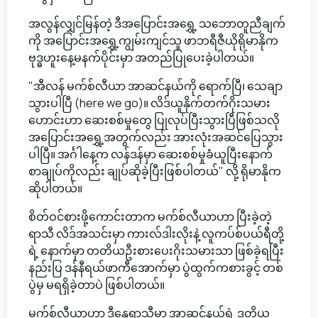
အလွန်လျှင်မြန်တဲ့ ဒီအပြောင်းအရွှေ့ သဘောတူညီချက်
ကို အပြောင်းအရွှေ့ကျွမ်းကျင်သူ ဖာဘရီဇီယိုရိုမာနိုက
ဗုဒ္ဓဟူးနေ့မနက်ပိုင်းမှာ အတည်ပြုပေးခဲ့ပါတယ်။
"အီလန် မက်စ်လီယာ အာဆင်နယ်ကို ရောက်ပြီ၊ သေချာ
သွားပါပြီ (here we go)။ လိဒ်ယူနိုက်တက်ဂိုးသမား
ဟောင်းဟာ ဆေးစစ်မှုတွေ ပြုလုပ်ပြီးသွားပြီဖြစ်သလို
အပြောင်းအရွှေ့အတွက်လည်း အားလုံးအဆင်ပြေသွား
ပါပြီ။ အင်္ဂါနေ့က လန်ဒန်မှာ ဆေးစစ်မှုခံယူပြီးနောက်
စာချုပ်ကိုလည်း ချုပ်ဆိုခဲ့ပြီးဖြစ်ပါတယ်" လို့ ရိုမာနိုက
ဆိုပါတယ်။
စိတ်ဝင်စားဖို့ကောင်းတာက မက်စ်လီယာဟာ ပြီးခဲ့တဲ့
ရာသီ လိဒ်အသင်းမှာ ကားလ်ဒါးလိုးနဲ့ လူကပ်စ်ပယ်ရီတို့
ရဲ့ နောက်မှာ တတိယဦးစားပေးဂိုးသမားသာ ဖြစ်ခဲ့ရပြီး
နည်းပြ ဒန်နီရယ်ဖာကီအောက်မှာ ပွဲထွက်ကစားခွင့် တစ်
ပွဲမှ မရရှိခဲ့တာပဲ ဖြစ်ပါတယ်။
မက်စ်လီယာဟာ ဒီနွေရာသီမှာ အာဆင်နယ်ရဲ့ ဒုတိယ