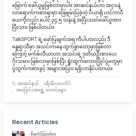
မြောက် ခေါ်ယူမှုဖြစ်လာမှာပါ။ အာဆင်နယ်ဟာ အငှားနဲ့
လာရောက်ကစားရာမှာ ခြေစွမ်းပြခဲ့တဲ့ ပီယာရို ဟင်ကာပီ
ယေကိုလည်း ပေါင် ၃၄.၅ သန်းနဲ့ အပြီးသတ်ခေါ်ယူထား
ပြီးသား ဖြစ်ပါတယ်။
TalkSPORT ရဲ့ ဖော်ပြချက်အရ ကီပါဟာလည်း ဒီ
နွေရာသီမှာ အသင်းကနေ ထွက်ခွာတော့မှာဖြစ်တာ
ကြောင့် မက်စ်လီယာဟာ အသင်းရဲ့ ဒုတိယဦးစားပေး
ဂိုးသမား ဖြစ်လာမှာဖြစ်ပြီး ရှုံးထွက်ဖလားပြိုင်ပွဲတွေမှာ
ပွဲထွက်ကစားခွင့် အများအပြား ရရှိလာနိုင်ပါတယ်။
အာဆင်နယ်
ပရီးမီးယားလိဂ်
အပြောင်းအရွှေ့ သတင်းများ
Recent Articles
၆ရက် သြဂုတ်လ