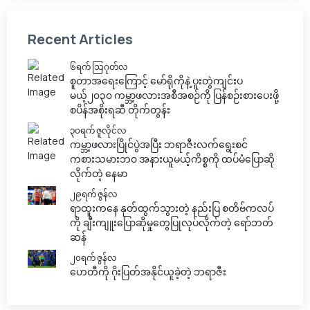
Recent Articles
၆ရက် သြဂုတ်လ
စူတာအရေးကြောင့် မော်ရိုကိုနဲ့ ပူးတွဲကျင်းပ
မယ့်၂၀၃၀ ကမ္ဘာ့ဖလားအစီအစဉ်ကို ပြန်စဉ်းစားပေးဖို့
စပိန်အစိုးရဆီ တိုက်တွန်း
၃၀ရက် ဇူလိုင်လ
ကမ္ဘာ့ဖလားပြိုင်ပွဲအပြီး ဘရာဇီးလက်ရွေးစင်
ကစားသမားဘ၀ အနားယူမယ့်ကိစ္စကို ထပ်မံပြောဆို
လိုက်တဲ့ နေမာ
၂၉ရက် ဇွန်လ
ရာထူးကနေ နုတ်ထွက်သွားတဲ့ နည်းပြ စတိဗ်ကလပ်
ကို ချီးကျူးပြောဆိုမှုတွေပြုလုပ်လိုက်တဲ့ ရော်ဘတ်
ဆန်
၂၀ရက် ဇွန်လ
ဟေတီကို ဂိုးပြတ်အနိုင်ယူခဲ့တဲ့ ဘရာဇီး