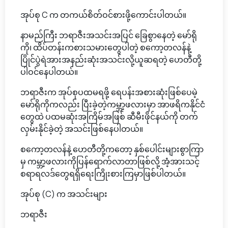
အုပ်စု C က တကယ်စိတ်ဝင်စားဖို့ကောင်းပါတယ်။
နာမည်ကြီး ဘရာဇီးအသင်းအပြင် ခြေစွာနေတဲ့ မော်ရို
ကို၊ ထိပ်တန်းကစားသမားတွေပါတဲ့ စကော့တလန်နဲ့
ပြိုင်ပွဲရဲအားအနည်းဆုံးအသင်းလို့ယူဆရတဲ့ ဟေတီတို့
ပါဝင်နေပါတယ်။
ဘရာဇီးက အုပ်စုပထမရဖို့ ရေပန်းအစားဆုံးဖြစ်ပေမဲ့
မော်ရိုကိုကလည်း ပြီးခဲ့တဲ့ကမ္ဘာ့ဖလားမှာ အာဖရိကနိုင်ငံ
တွေထဲ ပထမဆုံးအကြိမ်အဖြစ် ဆီမီးဖိုင်နယ်ကို တက်
လှမ်းနိုင်ခဲ့တဲ့ အသင်းဖြစ်နေပါတယ်။
စကော့တလန်နဲ့ ဟေတီတို့ကတော့ နှစ်ပေါင်းများစွာကြာ
မှ ကမ္ဘာ့ဖလားကိုပြန်ရောက်လာတာဖြစ်လို့ အံ့အားသင့်
စရာရလဒ်တွေရရှိရေးကြိုးစားကြမှာဖြစ်ပါတယ်။
အုပ်စု (C) က အသင်းများ
ဘရာဇီး