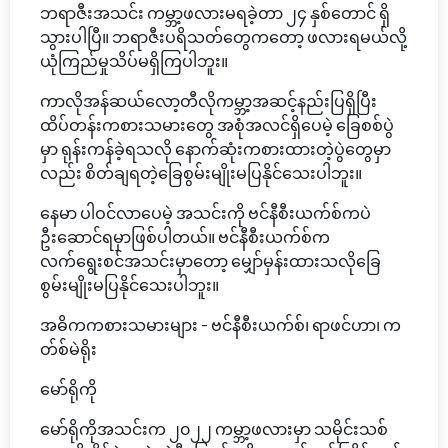
ဘရာဇီးအသင်း ကမ္ဘာ့ဖလားမရခဲ့တာ ၂၄ နှစ်တောင် ရှိ
သွားပါပြီ။ ဘရာဇီးပရိသတ်တွေကတော့ ဖလားရမယ်လို့
ယုံကြည်မှုသိပ်မရှိကြပါဘူး။
ကာလိုအန်ဆယ်လော့တီလိုကမ္ဘာ့အဆင့်နည်းပြရှိပြီး
ထိပ်တန်းကစားသမားတွေ အစုံအလင်ရှိပေမဲ့ ခြေစစ်ပွဲ
မှာ ရုန်းကန်ခဲ့ရသလို နောက်ဆုံးကစားထားတဲ့ပွဲတွေမှာ
လည်း စိတ်ချရတဲ့ခြေစွမ်းမျိုးမပြနိုင်သေးပါဘူး။
နေမာ ပါဝင်လာပေမဲ့ အသင်းကို ဗင်နီစီးယက်စ်ကပဲ
ဦးဆောင်ရမှာဖြစ်ပါတယ်။ ဗင်နီစီးယက်စ်က
လက်ရွေးစင်အသင်းမှာတော့ မျှော်မှန်းထားသလိုခြေ
စွမ်းမျိုးမပြနိုင်သေးပါဘူး။
အဓိကကစားသမားများ - ဗင်နီစီးယက်စ်၊ ရာဖင်ဟာ၊ က
တ်စ်မဲရိုး
မော်ရိုကို
မော်ရိုကိုအသင်းက ၂၀၂၂ ကမ္ဘာ့ဖလားမှာ သမိုင်းသစ်