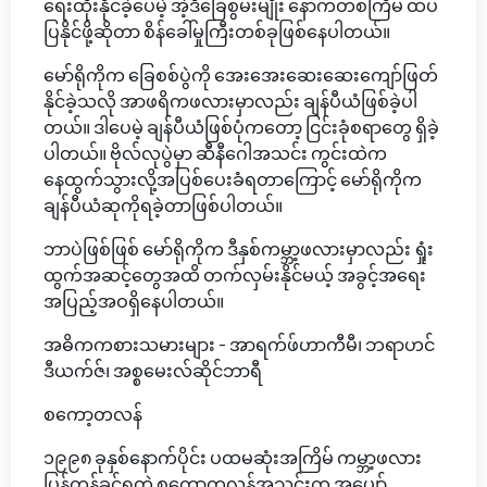
ရေးထိုးနိုင်ခဲ့ပေမဲ့ အဲ့ဒီခြေစွမ်းမျိုး နောက်တစ်ကြိမ် ထပ်
ပြနိုင်ဖို့ဆိုတာ စိန်ခေါ်မှုကြီးတစ်ခုဖြစ်နေပါတယ်။
မော်ရိုကိုက ခြေစစ်ပွဲကို အေးအေးဆေးဆေးကျော်ဖြတ်
နိုင်ခဲ့သလို အာဖရိကဖလားမှာလည်း ချန်ပီယံဖြစ်ခဲ့ပါ
တယ်။ ဒါပေမဲ့ ချန်ပီယံဖြစ်ပုံကတော့ ငြင်းခုံစရာတွေ ရှိခဲ့
ပါတယ်။ ဗိုလ်လုပွဲမှာ ဆီနီဂေါအသင်း ကွင်းထဲက
နေထွက်သွားလို့အပြစ်ပေးခံရတာကြောင့် မော်ရိုကိုက
ချန်ပီယံဆုကိုရခဲ့တာဖြစ်ပါတယ်။
ဘာပဲဖြစ်ဖြစ် မော်ရိုကိုက ဒီနှစ်ကမ္ဘာ့ဖလားမှာလည်း ရှုံး
ထွက်အဆင့်တွေအထိ တက်လှမ်းနိုင်မယ့် အခွင့်အရေး
အပြည့်အဝရှိနေပါတယ်။
အဓိကကစားသမားများ - အာရက်ဖ်ဟာကီမီ၊ ဘရာဟင်
ဒီယက်ဇ်၊ အစ္စမေးလ်ဆိုင်ဘာရီ
စကော့တလန်
၁၉၉၈ ခုနှစ်နောက်ပိုင်း ပထမဆုံးအကြိမ် ကမ္ဘာ့ဖလား
ပြန်ကန်ခွင့်ရတဲ့ စကော့တလန်အသင်းက အပျော်