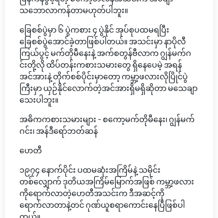
သဘောလာကန်တာမဟုတ်ပါဘူး။
ခြေစစ်ပွဲမှာ ၆ ပွဲကစား ၄ ပွဲနိုင် အုပ်စုပထမရပြီး
ခြေစစ်ပွဲအောင်ခဲ့တာဖြစ်ပါတယ်။ အသင်းမှာ နာပိုလီ
ကြယ်ပွင့် မက်တိုမီနေးနဲ့ အက်စတွန်ဗီလာက ဂျွန်မက်ဂ
င်းတို့လို ထိပ်တန်းကစားသမားတွေ ရှိနေပေမဲ့ အရန်
အင်အားနဲ့ တိုက်စစ်ပိုင်းမှာတော့ ကမ္ဘာ့ဖလားလိုပြိုင်ပွဲ
ကြီးမှာ ယှဉ်နိုင်လောက်တဲ့အင်အားရှိမရှိဆိုတာ မသေချာ
သေးပါဘူး။
အဓိကကစားသမားများ - စကော့မက်တိုမီနေး၊ ဂျွန်မက်
ဂင်း၊ အန်ဒီရော်ဘတ်ဆန်
ဟေတီ
၁၉၇၄ နောက်ပိုင်း ပထမဆုံးအကြိမ်နဲ့ သမိုင်း
တစ်လျှောက် ဒုတိယအကြိမ်မြောက်အဖြစ် ကမ္ဘာ့ဖလား
ကိုရောက်လာတဲ့ဟေတီအသင်းက ဒီအဆင့်ကို
ရောက်လာတာနဲ့တင် ဂုဏ်ယူစရာကောင်းနေပြီဖြစ်ပါ
တယ်။