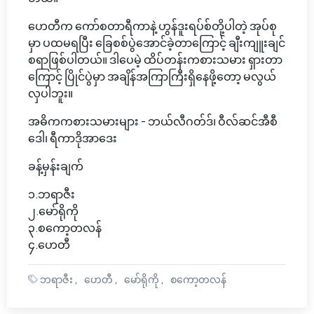
ဟေတီက ကော်စတာရီကာနဲ့ ဟွန်ဒူးရပ်စ်တို့ပါတဲ့ အုပ်စု
မှာ ပထမရပြီး ခြေစစ်ပွဲအောင်ခဲ့တာကြောင့် ချီးကျူးချင်
စရာဖြစ်ပါတယ်။ ဒါပေမဲ့ ထိပ်တန်းကစားသမား ရှားတာ
ကြောင့် ပြိုင်ပွဲမှာ အချိန်အကြာကြီးရှိနေဖို့တော့ မလွယ်
လှပါဘူး။
အဓိကကစားသမားများ - ဘယ်လီဂတ်ဒ်၊ ဝီလ်ဆင်အီစီ
ဒေါ၊ ရီကာဒိုအာဒေး
ခန့်မှန်းချက်
၁.ဘရာဇီး
၂.မော်ရိုကို
၃.စကော့တလန်
၄.ဟေတီ
ဘရာဇီး
ဟေတီ
မော်ရိုကို
စကော့တလန်