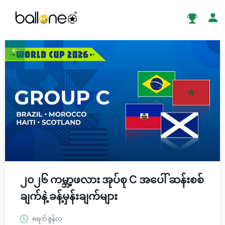
၂၀၂၆ ကမ္ဘာ့ဖလား အုပ်စု C အပေါ် ဆန်းစစ်
ချက်နဲ့ ခန့်မှန်းချက်များ
၈ရက် ဇွန်လ