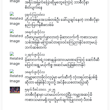
အရိပ်အမြွက်ပြောဆိုမှုတွေကြောင့် ဘာစီလိုနာ
စိတ်ပျက်နေ
၄ရက် သြဂုတ်လ
တိုက်စစ်မှူးအသစ်တစ်ဦး ခေါ်ယူချင်နေတဲ့ ဘာစီလိုနာ
နည်းပြဟန်စီဖလစ်ခ်
၁၈ရက် ဇူလိုင်လ
လီဗာပူးမှထွက်ခွာလာတဲ့ မိုဆာလက်ကို ကစားသမား
သစ်အဖြစ် မကြာခင်တရားဝင်ကြေညာနိုင်တော့မယ့်
ဘက်ဆစ်တက်
၁၂ရက် ဇူလိုင်လ
မိုဆာလက်ရဲ့လစာနှုန်းထားပမာဏကြောင့် ဆော်ဒီဆီ
ပြောင်းရွှေ့မယ့်ကိစ္စ အဆင်မပြေဖြစ်လာနိုင်
၁၈ရက် ဇူလိုင်လ
ကမ္ဘာ့ဖလားဗိုလ်လုပွဲမှာ မက်ဆီကို လုံးဝရပ်တန့်ပစ်ဖို့
ဆိုတာ မဖြစ်နိုင်ဘူးလို့ အင်နီယေစတာပြောဆို
၅ရက် ဒီဇင်ဘာလ, ၂၀၂၅
ဘာစီလိုနာမှာ ယာမယ်လ်ကလွဲပြီး ကမ္ဘာ့အဆင့်မီ
ကစားသမားမရှိဘူးလို့မှတ်ချက်ပြုလာတဲ့ ပီတစ်