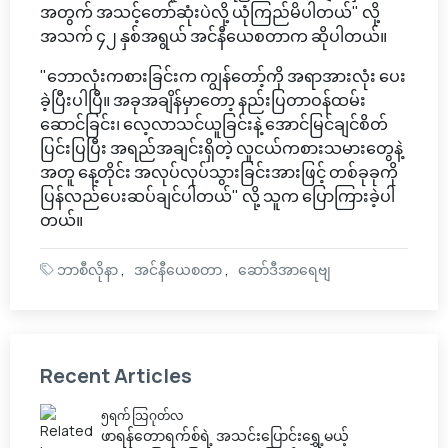
အတွက် အသင့်တော်ဆုံးပဲလို့ ယုံကြည်မိပါတယ်" လို့
အသက် ၄၂ နှစ်အရွယ် အင်နီယေစတာက ဆိုပါတယ်။
"ဘောလုံးကစားခြင်းက ကျွန်တော့်ကို အရာအားလုံး ပေး
ခဲ့ပြီးပါပြီ။ အခုအချိန်မှာတော့ နည်းပြတာဝန်ထမ်း
ဆောင်ခြင်း၊ လေ့လာသင်ယူခြင်းနဲ့ အောင်မြင်ချင်စိတ်
ပြင်းပြပြီး အရည်အချင်းရှိတဲ့ လူငယ်ကစားသမားတွေနဲ့
အတူ နေ့တိုင်း အလုပ်လုပ်သွားခြင်းအားဖြင့် တစ်ခုခုကို
ပြန်လည်ပေးဆပ်ချင်ပါတယ်" လို့ သူက ပြောကြားခဲ့ပါ
တယ်။
ဘာစီလိုနာ
အင်နီယေစတာ
ဆော်ဒီအာရေဗျ
Recent Articles
၅ရက် သြဂုတ်လ
ဖာရန်တောရက်စ်ရဲ့ အသင်းပြောင်းရွှေ့မယ့်