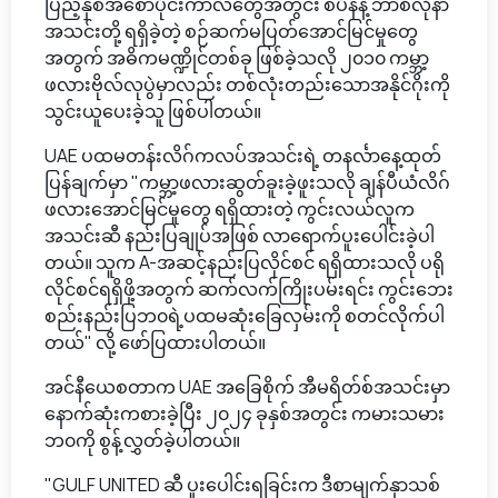
ပြည့်နှစ်အစောပိုင်းကာလတွေအတွင်း စပိန်နဲ့ ဘာစီလိုနာ
အသင်းတို့ ရရှိခဲ့တဲ့ စဉ်ဆက်မပြတ်အောင်မြင်မှုတွေ
အတွက် အဓိကမဏ္ဍိုင်တစ်ခု ဖြစ်ခဲ့သလို ၂၀၁၀ ကမ္ဘာ့
ဖလားဗိုလ်လုပွဲမှာလည်း တစ်လုံးတည်းသောအနိုင်ဂိုးကို
သွင်းယူပေးခဲ့သူ ဖြစ်ပါတယ်။
UAE ပထမတန်းလိဂ်ကလပ်အသင်းရဲ့ တနင်္လာနေ့ထုတ်
ပြန်ချက်မှာ "ကမ္ဘာ့ဖလားဆွတ်ခူးခဲ့ဖူးသလို ချန်ပီယံလိဂ်
ဖလားအောင်မြင်မှုတွေ ရရှိထားတဲ့ ကွင်းလယ်လူက
အသင်းဆီ နည်းပြချုပ်အဖြစ် လာရောက်ပူးပေါင်းခဲ့ပါ
တယ်။ သူက A-အဆင့်နည်းပြလိုင်စင် ရရှိထားသလို ပရို
လိုင်စင်ရရှိဖို့အတွက် ဆက်လက်ကြိုးပမ်းရင်း ကွင်းဘေး
စည်းနည်းပြဘ၀ရဲ့ပထမဆုံးခြေလှမ်းကို စတင်လိုက်ပါ
တယ်" လို့ ဖော်ပြထားပါတယ်။
အင်နီယေစတာက UAE အခြေစိုက် အီမရိတ်စ်အသင်းမှာ
နောက်ဆုံးကစားခဲ့ပြီး ၂၀၂၄ ခုနှစ်အတွင်း ကမားသမား
ဘ၀ကို စွန့်လွှတ်ခဲ့ပါတယ်။
"GULF UNITED ဆီ ပူးပေါင်းရခြင်းက ဒီစာမျက်နှာသစ်