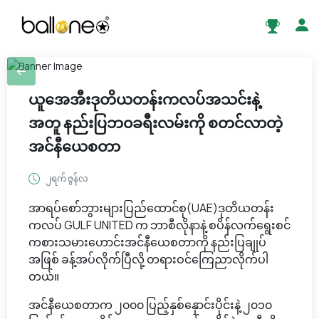
ယူအေအီးဒုတိယတန်းကလပ်အသင်းနဲ့
အတူ နည်းပြဘ၀ခရီးလမ်းကို စတင်လာတဲ့
အင်နီယေစတာ
၂ရက် ဇွန်လ
အာရပ်စော်ဘွားများပြည်ထောင်စု(UAE)ဒုတိယတန်း
ကလပ် GULF UNITED က ဘာစီလိုနာနဲ့ စပိန်လက်ရွေးစင်
ကစားသမားဟောင်းအင်နီယေစတာကို နည်းပြချုပ်
အဖြစ် ခန့်အပ်လိုက်ပြီလို့ တရားဝင်ကြေညာလိုက်ပါ
တယ်။
အင်နီယေစတာက ၂၀၀၀ ပြည့်နှစ်နှောင်းပိုင်းနဲ့ ၂၀၁၀