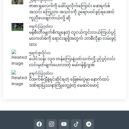
ဇာဗာ ရှလေဂါကို ခေါ်ယူလိုက်ကြောင်း ဖောရက်စ်
အသင်း ကြေညာ၊ အသင်းကို ဥရောပဝင်ခွင့်ရအောင်
ကူညီပေးချင်တယ်လို့ ဆို
၈ရက် သြဂုတ်လ
မန်စီးတီးမျက်စိကျနေတဲ့ လူငယ်ကွင်းလယ်ကြယ်ပွင့်
မားကတ်စ်ကို ရောင်းချဖို့အတွက် ဘာစီလိုနာ လမ်းဖွင့်
ထား
၅ရက် ဇူလိုင်လ
ပေါင်သန်း ၁၃၀ တန်ကြေးနဲ့ပတ်သက်လို့ ပွင့်ပွင့်လင်း
လင်းမှတ်ချက်ပေးလာတဲ့ မော်ဂန်ရိုဂျာစ်
၉ရက် သြဂုတ်လ
ပီအက်စ်ဂျီနဲ့ရင်ဆိုင်ရတဲ့ ခြေစမ်းပွဲမှာ နောက်ထပ်
ဒဏ်ရာပြဿနာကြုံတွေ့ခဲ့တဲ့ မေဆင်မောင့်