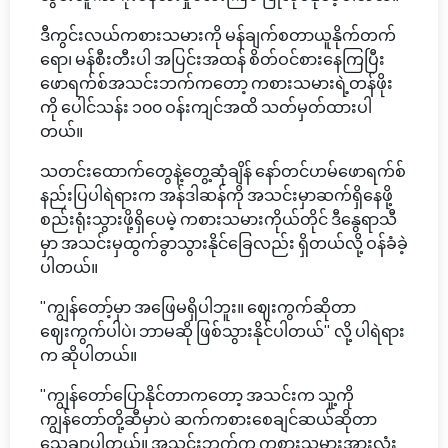
ဒီကွင်းလယ်ကစားသမားကို မန်ချက်စတာယူနိုက်တက်
ရော၊ မန်စီးတီးပါ အပြင်းအထန် စိတ်ဝင်စားနေကြပြီး
ဖောရက်စ်အသင်းဘက်ကတော့ ကစားသမားရဲ့တန်ဖိုး
ကို ပေါင်သန်း ၁၀၀ ဝန်းကျင်အထိ သတ်မှတ်ထားပါ
တယ်။
သတင်းထောက်တွေနဲ့တွေ့ဆုံချိန် နော်တင်ဟမ်ဖောရက်စ်
နည်းပြပါရဲရားက အန်ဒါဆန်ကို အသင်းမှာဆက်ရှိနေဖို့
စည်းရုံးသွားဖို့ရှိပေမဲ့ ကစားသမားကိုယ်တိုင် ဒီနွေရာသီ
မှာ အသင်းမှထွက်ခွာသွားနိုင်ခြေလည်း ရှိတယ်လို့ ဝန်ခံခဲ့
ပါတယ်။
"ကျွန်တော့်မှာ အဖြေမရှိပါဘူး။ ဈေးကွက်ဆိုတာ
ဈေးကွက်ပါပဲ၊ ဘာမဆို ဖြစ်သွားနိုင်ပါတယ်" လို့ ပါရဲရား
က ဆိုပါတယ်။
"ကျွန်တော်ပြောနိုင်တာကတော့ အသင်းက သူ့ကို
ကျွန်တော်တို့ဆီမှာပဲ ဆက်ကစားစေချင်ဆယ်ဆိုတာ
သေချာပါတယ်။ အသင်းဘက်က ကစားသမားအားလုံး