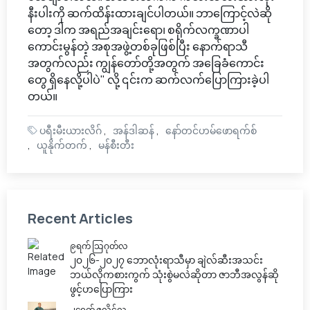
နီးပါးကို ဆက်ထိန်းထားချင်ပါတယ်။ ဘာကြောင့်လဲဆို
တော့ ဒါက အရည်အချင်းရော၊ စရိုက်လက္ခဏာပါ
ကောင်းမွန်တဲ့ အစုအဖွဲ့တစ်ခုဖြစ်ပြီး နောက်ရာသီ
အတွက်လည်း ကျွန်တော်တို့အတွက် အခြေခံကောင်း
တွေ ရှိနေလို့ပါပဲ" လို့ ၎င်းက ဆက်လက်ပြောကြားခဲ့ပါ
တယ်။
ပရီးမီးယားလိဂ်
အန်ဒါဆန်
နော်တင်ဟမ်ဖောရက်စ်
ယူနိုက်တက်
မန်စီးတီး
Recent Articles
၉ရက် သြဂုတ်လ
၂၀၂၆-၂၀၂၇ ဘောလုံးရာသီမှာ ချဲလ်ဆီးအသင်း
ဘယ်လိုကစားကွက် သုံးစွဲမလဲဆိုတာ ဇာဘီအလွန်ဆို
ဖွင့်ဟပြောကြား
၂၄ရက် ဇူလိုင်လ