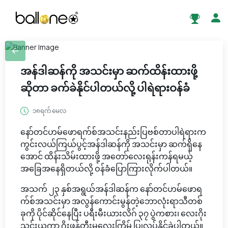
အန်ဒါဆန်ကို အသင်းမှာ ဆက်ထိန်းထားဖို့
ဆိုတာ ခက်ခဲနိုင်ပါတယ်လို့ ပါရဲရားဝန်ခံ
၁၈ရက် မေလ
နော်တင်ဟမ်ဖောရက်စ်အသင်းနည်းပြဗစ်တာပါရဲရားက
ကွင်းလယ်ကြယ်ပွင့်အန်ဒါဆန်ကို အသင်းမှာ ဆက်ရှိနေ
အောင် ထိန်းသိမ်းထားဖို့ အတော်လေးရုန်းကန်ရမယ့်
အခြေအနေရှိတယ်လို့ ဝန်ခံပြောကြားလိုက်ပါတယ်။
အသက် ၂၃ နှစ်အရွယ်အန်ဒါဆန်က နော်တင်ဟမ်ဖောရ
က်စ်အသင်းမှာ အလွန်ကောင်းမွန်တဲ့ဘောလုံးရာသီတစ်
ခုကို ပိုင်ဆိုင်နေပြီး ပရီးမီးယားလိဂ် ၃၇ ပွဲကစား၊ လေးဂိုး
သွင်းယူကာ ဂိုးဖန်တီးမှုလေးကြိမ် ပြုလုပ်နိုင်ခဲ့ပါတယ်။