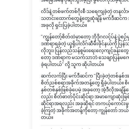
လိဒ်နဲ့ တစ်ဖက်တစ်ဂိုးစီ သရေကျခဲ့တဲ့ တနင်္လာ
သတင်းထောက်တွေနဲ့တွေ့ဆုံချိန် မက်ဒီဆင်က 
အခုလို ရှင်းပြခဲ့ပါတယ်။
"ကျွန်တော့်စိတ်ထဲမှာတော့ ဘိုဒိုဂလင့်ပ်နဲ့ ပွဲစဉ်
ဒဏ်ရာရခဲ့တဲ့ ယူရိုပါလိဂ်ဆီမီးဖိုင်နယ်ကို ပ
လိုဘူး၊ ပြန်လည်သန်စွမ်းရေးလေ့ကျင့်ခန်းတွ
တော့ ဒဏ်ရာက မသက်သာဘဲ သေချာပြန်မကောင်းလ
ခဲ့ရပါတယ်" လို့ သူက ဆိုပါတယ်။
ဆက်လက်ပြီး မက်ဒီဆင်က "ပြီးခဲ့တဲ့တစ်နှစ်အတွ
စိတ်ညစ်စရာအခိုက်အတန့်တွေ ရှိခဲ့ပါတယ်။ စိတ
နှစ်တစ်နှစ်ဖြစ်ခဲ့ပေမဲ့ အခုတော့ အဲ့ဒီလိုအချိန်
လည်း စိတ်ဓာတ်ပိုင်းဆိုင်ရာ အမာကျောဆုံးဖြစ်အေ
ဆိုင်ရာအရလည်း အခုဆိုရင် တကယ့်ကောင်းမွန်
ခဲ့ကြတဲ့ အခိုက်အတန့်ကိုတော့ ကျွန်တော် ဘယ်တေ
တယ်။