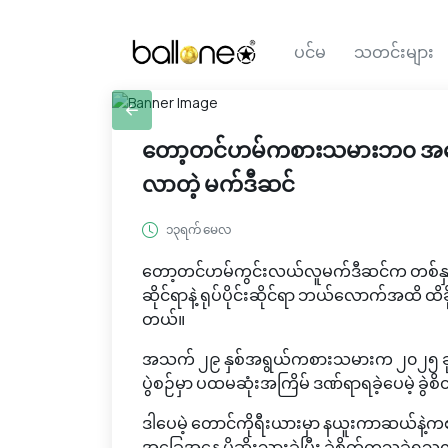
ပင်မ
သတင်းများ
တော့တင်ဟမ်ကစားသမားဘ၀ အမှောင
လာတဲ့ မက်ဒီဆင်
၁၃ရက် မေလ
တော့တင်ဟမ်ကွင်းလယ်လူမက်ဒီဆင်က တစ်နှစ်ကြာ
ဆိုင်ရာနဲ့ ရုပ်ပိုင်းဆိုင်ရာ ဘယ်လောက်အထိ ထိ
တယ်။
အသက် ၂၉ နှစ်အရွယ်ကစားသမားက ၂၀၂၅ ခုနှစ်၊ 
ပွဲစဉ်မှာ ပထမဆုံးအကြိမ် ဒဏ်ရာရခဲ့ပေမဲ့ ခွဲ
ဒါပေမဲ့ တောင်ကိုရီးယားမှာ နယူးကာဆယ်နဲ့ကစာ
အခြေအနေ ပိုဆိုးသွားခဲ့ပြီး ခွဲစိတ်ကုသခဲ