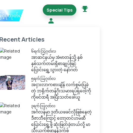
Special Tips
ြင့်ပုံထုတ်ယူမည်
Recent Articles
၆ရက် သြဂုတ်လ
အာဆင်နယ်မှ အဲဗာတန်သို့ နှစ်
နှစ်သက်တမ်းရှိစာချုပ်ဖြင့်
ပြောင်းရွှေ့သွားတဲ့ နော်ဂတ်
၅ရက် သြဂုတ်လ
အငှားလာကစားချိန် လက်စွမ်းပြခဲ့
တဲ့ ဘရိုက်တန်ဂိုးသမားရပ်ရှ်ဝေါ့ကို
ကိုဗင်ထရီ အပြီးသတ်ခေါ်ယူ
၃ရက် သြဂုတ်လ
အင်္ဂလန်မှာ ဒုတိယဖခင်လိုဖြစ်နေတဲ့
ဒီဇာဘီကြောင့် တော့တင်ဟမ်ဆီ
ပြောင်းရွှေ့ဖို့ ဆုံးဖြတ်ခဲ့တယ်လို့ မာ
သီးယက်စ်ဖာနန်ဒက်စ်