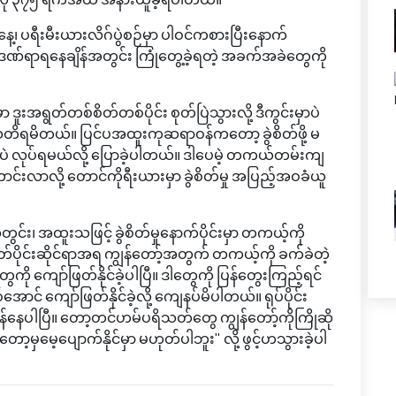
နေ့၊ ပရီးမီးယားလိဂ်ပွဲစဉ်မှာ ပါဝင်ကစားပြီးနောက်
ဒဏ်ရာရနေချိန်အတွင်း ကြုံတွေ့ခဲ့ရတဲ့ အခက်အခဲတွေကို
မှာ ဒူးအရွတ်တစ်စိတ်တစ်ပိုင်း စုတ်ပြဲသွားလို့ ဒီကွင်းမှာပဲ
ြန်သတိရမိတယ်။ ပြင်ပအထူးကုဆရာဝန်ကတော့ ခွဲစိတ်ဖို့ မ
ေပဲ လုပ်ရမယ်လို့ ပြောခဲ့ပါတယ်။ ဒါပေမဲ့ တကယ်တမ်းကျ
ာလို့ တောင်ကိုရီးယားမှာ ခွဲစိတ်မှု အပြည့်အဝခံယူ
င်း၊ အထူးသဖြင့် ခွဲစိတ်မှုနောက်ပိုင်းမှာ တကယ့်ကို
်ပိုင်းဆိုင်ရာအရ ကျွန်တော့်အတွက် တကယ့်ကို ခက်ခဲတဲ့
တွေကို ကျော်ဖြတ်နိုင်ခဲ့ပါပြီ။ ဒါတွေကို ပြန်တွေးကြည့်ရင်
ာင် ကျော်ဖြတ်နိုင်ခဲ့လို့ ကျေနပ်မိပါတယ်။ ရုပ်ပိုင်း
နေပါပြီ။ တော့တင်ဟမ်ပရိသတ်တွေ ကျွန်တော့်ကိုကြိုဆို
ာ့မှမေ့ပျောက်နိုင်မှာ မဟုတ်ပါဘူး" လို့ ဖွင့်ဟသွားခဲ့ပါ