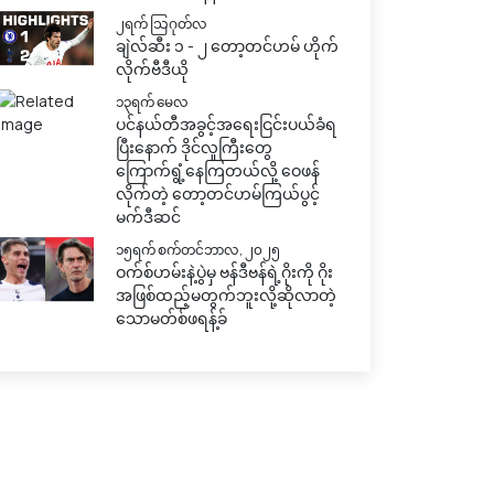
၂ရက် သြဂုတ်လ
ချဲလ်ဆီး ၁ - ၂ တော့တင်ဟမ် ဟိုက်
လိုက်ဗီဒီယို
၁၃ရက် မေလ
ပင်နယ်တီအခွင့်အရေးငြင်းပယ်ခံရ
ပြီးနောက် ဒိုင်လူကြီးတွေ
ကြောက်ရွံ့နေကြတယ်လို့ ဝေဖန်
လိုက်တဲ့ တော့တင်ဟမ်ကြယ်ပွင့်
မက်ဒီဆင်
၁၅ရက် စက်တင်ဘာလ, ၂၀၂၅
ဝက်စ်ဟမ်းနဲ့ပွဲမှ ဗန်ဒီဗန်ရဲ့ဂိုးကို ဂိုး
အဖြစ်ထည့်မတွက်ဘူးလို့ဆိုလာတဲ့
သောမတ်စ်ဖရန့်ခ်