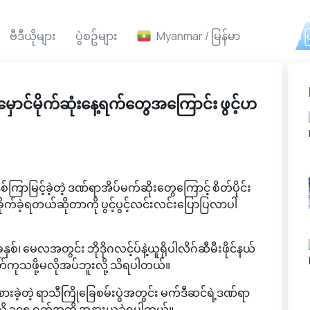
ဗီဒီယိုများ
ပွဲစဥ်များ
Myanmar / မြန်မာ
Ai ဖ
်မိုက်ဆုံးနေ့ရက်တွေအကြောင်း ဖွင့်ဟ
မြင့်ခဲ့တဲ့ ဒဏ်ရာအိပ်မက်ဆိုးတွေကြောင့် စိတ်ပိုင်း
ခိုက်ခဲ့ရတယ်ဆိုတာကို ပွင့်ပွင့်လင်းလင်းပြောပြလာပါ
မေလအတွင်း ဘိုဒိုဂလင့်ပ်နဲ့ယူရိုပါလိဂ်ဆီမီးဖိုင်နယ်
စိတ်ကုသဖို့မလိုအပ်ဘူးလို့ သိရပါတယ်။
းခဲ့တဲ့ ရာသီကြိုခြေစမ်းပွဲအတွင်း မက်ဒီဆင်ရဲ့ဒဏ်ရာ
့ရသလို ၃၇၅ ရက်အထိ အနားယူခဲ့ရပါတယ်။