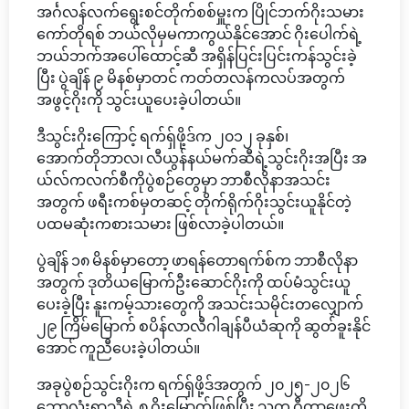
အင်္ဂလန်လက်ရွေးစင်တိုက်စစ်မှူးက ပြိုင်ဘက်ဂိုးသမား
ကော်တိုရစ် ဘယ်လိုမှမကာကွယ်နိုင်အောင် ဂိုးပေါက်ရဲ့
ဘယ်ဘက်အပေါ်ထောင့်ဆီ အရှိန်ပြင်းပြင်းကန်သွင်းခဲ့
ပြီး ပွဲချိန် ၉ မိနစ်မှာတင် ကတ်တလန်ကလပ်အတွက်
အဖွင့်ဂိုးကို သွင်းယူပေးခဲ့ပါတယ်။
ဒီသွင်းဂိုးကြောင့် ရက်ရှ်ဖို့ဒ်က ၂၀၁၂ ခုနှစ်၊
အောက်တိုဘာလ၊ လီယွန်နယ်မက်ဆီရဲ့သွင်းဂိုးအပြီး အ
ယ်လ်ကလက်စီကိုပွဲစဉ်တွေမှာ ဘာစီလိုနာအသင်း
အတွက် ဖရီးကစ်မှတဆင့် တိုက်ရိုက်ဂိုးသွင်းယူနိုင်တဲ့
ပထမဆုံးကစားသမား ဖြစ်လာခဲ့ပါတယ်။
ပွဲချိန် ၁၈ မိနစ်မှာတော့ ဖာရန်တောရက်စ်က ဘာစီလိုနာ
အတွက် ဒုတိယမြောက်ဦးဆောင်ဂိုးကို ထပ်မံသွင်းယူ
ပေးခဲ့ပြီး နူးကမ့်သားတွေကို အသင်းသမိုင်းတလျှောက်
၂၉ ကြိမ်မြောက် စပိန်လာလီဂါချန်ပီယံဆုကို ဆွတ်ခူးနိုင်
အောင် ကူညီပေးခဲ့ပါတယ်။
အခုပွဲစဉ်သွင်းဂိုးက ရက်ရှ်ဖို့ဒ်အတွက် ၂၀၂၅-၂၀၂၆
ဘောလုံးရာသီရဲ့ ၈ ဂိုးမြောက်ဖြစ်ပြီး သူက ဂီတာဖေးကို