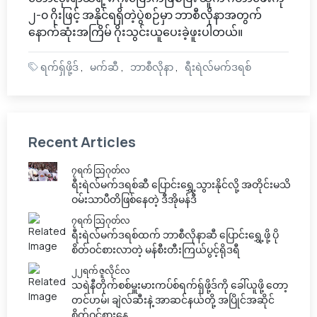
၂-၀ ဂိုးဖြင့် အနိုင်ရရှိတဲ့ပွဲစဉ်မှာ ဘာစီလိုနာအတွက်
နောက်ဆုံးအကြိမ် ဂိုးသွင်းယူပေးခဲ့ဖူးပါတယ်။
ရက်ရှ်ဖို့ဒ်
မက်ဆီ
ဘာစီလိုနာ
ရီးရဲလ်မက်ဒရစ်
Recent Articles
၇ရက် သြဂုတ်လ
ရီးရဲလ်မက်ဒရစ်ဆီ ပြောင်းရွှေ့သွားနိုင်လို့ အတိုင်းမသိ
ဝမ်းသာပီတိဖြစ်နေတဲ့ ဒီအိုမန်ဒီ
၇ရက် သြဂုတ်လ
ရီးရဲလ်မက်ဒရစ်ထက် ဘာစီလိုနာဆီ ပြောင်းရွှေ့ဖို့ ပို
စိတ်ဝင်စားလာတဲ့ မန်စီးတီးကြယ်ပွင့်ရိုဒရီ
၂၂ရက် ဇူလိုင်လ
သရဲနီတိုက်စစ်မှူးမားကပ်စ်ရက်ရှ်ဖို့ဒ်ကို ခေါ်ယူဖို့ တော့
တင်ဟမ်၊ ချဲလ်ဆီးနဲ့ အာဆင်နယ်တို့ အပြိုင်အဆိုင်
စိတ်ဝင်စားနေ