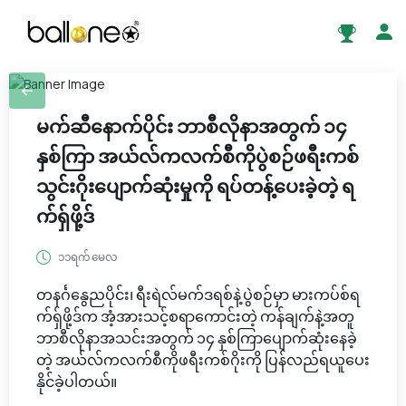
မက်ဆီနောက်ပိုင်း ဘာစီလိုနာအတွက် ၁၄
နှစ်ကြာ အယ်လ်ကလက်စီကိုပွဲစဉ်ဖရီးကစ်
သွင်းဂိုးပျောက်ဆုံးမှုကို ရပ်တန့်ပေးခဲ့တဲ့ ရ
က်ရှ်ဖို့ဒ်
၁၁ရက် မေလ
တနင်္ဂနွေညပိုင်း၊ ရီးရဲလ်မက်ဒရစ်နဲ့ပွဲစဉ်မှာ မားကပ်စ်ရ
က်ရှ်ဖို့ဒ်က အံ့အားသင့်စရာကောင်းတဲ့ ကန်ချက်နဲ့အတူ
ဘာစီလိုနာအသင်းအတွက် ၁၄ နှစ်ကြာပျောက်ဆုံးနေခဲ့
တဲ့ အယ်လ်ကလက်စီကိုဖရီးကစ်ဂိုးကို ပြန်လည်ရယူပေး
နိုင်ခဲ့ပါတယ်။