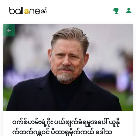
ဝက်စ်ဟမ်းရဲ့ဂိုး ပယ်ဖျက်ခံရမှုအပေါ် ယူနို
က်တက်ဂန္ထဝင် ပီတာရှမိုက်ကယ် ဒေါသ