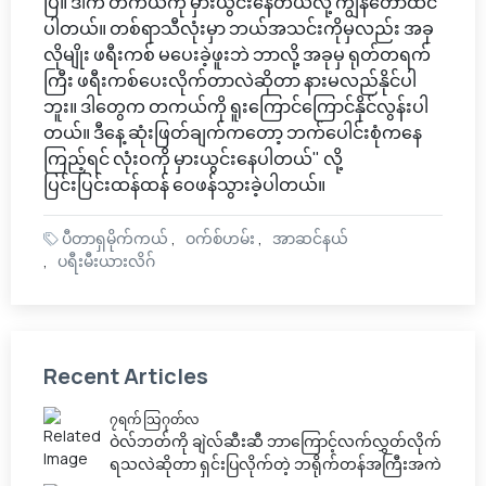
ပြီ။ ဒါက တကယ်ကို မှားယွင်းနေတယ်လို့ ကျွန်တော်ထင်
ပါတယ်။ တစ်ရာသီလုံးမှာ ဘယ်အသင်းကိုမှလည်း အခု
လိုမျိုး ဖရီးကစ် မပေးခဲ့ဖူးဘဲ ဘာလို့ အခုမှ ရုတ်တရက်
ကြီး ဖရီးကစ်ပေးလိုက်တာလဲဆိုတာ နားမလည်နိုင်ပါ
ဘူး။ ဒါတွေက တကယ်ကို ရူးကြောင်ကြောင်နိုင်လွန်းပါ
တယ်။ ဒီနေ့ ဆုံးဖြတ်ချက်ကတော့ ဘက်ပေါင်းစုံကနေ
ကြည့်ရင် လုံးဝကို မှားယွင်းနေပါတယ်" လို့
ပြင်းပြင်းထန်ထန် ဝေဖန်သွားခဲ့ပါတယ်။
ပီတာရှမိုက်ကယ်
ဝက်စ်ဟမ်း
အာဆင်နယ်
ပရီးမီးယားလိဂ်
Recent Articles
၇ရက် သြဂုတ်လ
ဝဲလ်ဘတ်ကို ချဲလ်ဆီးဆီ ဘာကြောင့်လက်လွှတ်လိုက်
ရသလဲဆိုတာ ရှင်းပြလိုက်တဲ့ ဘရိုက်တန်အကြီးအကဲ