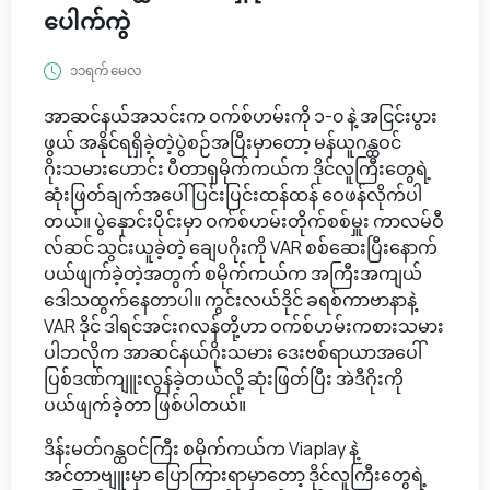
ပေါက်ကွဲ
၁၁ရက် မေလ
အာဆင်နယ်အသင်းက ဝက်စ်ဟမ်းကို ၁-၀ နဲ့ အငြင်းပွား
ဖွယ် အနိုင်ရရှိခဲ့တဲ့ပွဲစဉ်အပြီးမှာတော့ မန်ယူဂန္ထဝင်
ဂိုးသမားဟောင်း ပီတာရှမိုက်ကယ်က ဒိုင်လူကြီးတွေရဲ့
ဆုံးဖြတ်ချက်အပေါ် ပြင်းပြင်းထန်ထန် ဝေဖန်လိုက်ပါ
တယ်။ ပွဲနှောင်းပိုင်းမှာ ဝက်စ်ဟမ်းတိုက်စစ်မှူး ကာလမ်ဝီ
လ်ဆင် သွင်းယူခဲ့တဲ့ ချေပဂိုးကို VAR စစ်ဆေးပြီးနောက်
ပယ်ဖျက်ခဲ့တဲ့အတွက် စမိုက်ကယ်က အကြီးအကျယ်
ဒေါသထွက်နေတာပါ။ ကွင်းလယ်ဒိုင် ခရစ်ကာဗာနာနဲ့
VAR ဒိုင် ဒါရင်အင်းဂလန်တို့ဟာ ဝက်စ်ဟမ်းကစားသမား
ပါဘလိုက အာဆင်နယ်ဂိုးသမား ဒေးဗစ်ရာယာအပေါ်
ပြစ်ဒဏ်ကျူးလွန်ခဲ့တယ်လို့ ဆုံးဖြတ်ပြီး အဲဒီဂိုးကို
ပယ်ဖျက်ခဲ့တာ ဖြစ်ပါတယ်။
ဒိန်းမတ်ဂန္ထဝင်ကြီး စမိုက်ကယ်က Viaplay နဲ့
အင်တာဗျူးမှာ ပြောကြားရာမှာတော့ ဒိုင်လူကြီးတွေရဲ့