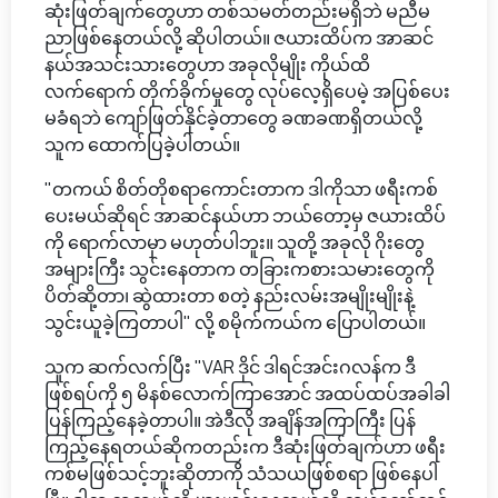
ဆုံးဖြတ်ချက်တွေဟာ တစ်သမတ်တည်းမရှိဘဲ မညီမ
ညာဖြစ်နေတယ်လို့ ဆိုပါတယ်။ ဇယားထိပ်က အာဆင်
နယ်အသင်းသားတွေဟာ အခုလိုမျိုး ကိုယ်ထိ
လက်ရောက် တိုက်ခိုက်မှုတွေ လုပ်လေ့ရှိပေမဲ့ အပြစ်ပေး
မခံရဘဲ ကျော်ဖြတ်နိုင်ခဲ့တာတွေ ခဏခဏရှိတယ်လို့
သူက ထောက်ပြခဲ့ပါတယ်။
"တကယ် စိတ်တိုစရာကောင်းတာက ဒါကိုသာ ဖရီးကစ်
ပေးမယ်ဆိုရင် အာဆင်နယ်ဟာ ဘယ်တော့မှ ဇယားထိပ်
ကို ရောက်လာမှာ မဟုတ်ပါဘူး။ သူတို့ အခုလို ဂိုးတွေ
အများကြီး သွင်းနေတာက တခြားကစားသမားတွေကို
ပိတ်ဆို့တာ၊ ဆွဲထားတာ စတဲ့ နည်းလမ်းအမျိုးမျိုးနဲ့
သွင်းယူခဲ့ကြတာပါ" လို့ စမိုက်ကယ်က ပြောပါတယ်။
သူက ဆက်လက်ပြီး "VAR ဒိုင် ဒါရင်အင်းဂလန်က ဒီ
ဖြစ်ရပ်ကို ၅ မိနစ်လောက်ကြာအောင် အထပ်ထပ်အခါခါ
ပြန်ကြည့်နေခဲ့တာပါ။ အဲဒီလို အချိန်အကြာကြီး ပြန်
ကြည့်နေရတယ်ဆိုကတည်းက ဒီဆုံးဖြတ်ချက်ဟာ ဖရီး
ကစ်မဖြစ်သင့်ဘူးဆိုတာကို သံသယဖြစ်စရာ ဖြစ်နေပါ