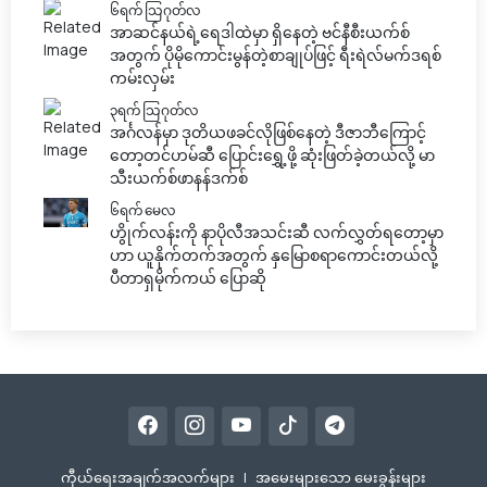
၆ရက် သြဂုတ်လ
အာဆင်နယ်ရဲ့ရေဒါထဲမှာ ရှိနေတဲ့ ဗင်နီစီးယက်စ်
အတွက် ပိုမိုကောင်းမွန်တဲ့စာချုပ်ဖြင့် ရီးရဲလ်မက်ဒရစ်
ကမ်းလှမ်း
၃ရက် သြဂုတ်လ
အင်္ဂလန်မှာ ဒုတိယဖခင်လိုဖြစ်နေတဲ့ ဒီဇာဘီကြောင့်
တော့တင်ဟမ်ဆီ ပြောင်းရွှေ့ဖို့ ဆုံးဖြတ်ခဲ့တယ်လို့ မာ
သီးယက်စ်ဖာနန်ဒက်စ်
၆ရက် မေလ
ဟွိုက်လန်းကို နာပိုလီအသင်းဆီ လက်လွှတ်ရတော့မှာ
ဟာ ယူနိုက်တက်အတွက် နှမြောစရာကောင်းတယ်လို့
ပီတာရှမိုက်ကယ် ပြောဆို
ကီုယ်ရေးအချက်အလက်များ
|
အမေးများသော မေးခွန်းများ