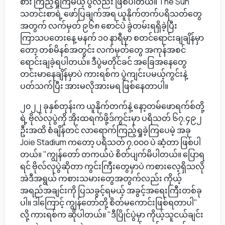
စား ကြည့်ရှုကြမယ့် ပွဲလည်း ဖြစ်ပါတယ်။ The Sun
သတင်းစာရဲ့ ဖော်ပြချက်အရ ယူနိုက်တက်ပရိသတ်တွေ
အတွက် လက်မှတ် ၉၆၈ စောင်ပဲ ခွဲတမ်းရရှိခဲ့ပြီး
ကြာသပတေးနေ့ မနက် ၁၀ နာရီမှာ စတင်ရောင်းချချိန်မှာ
တော့ တစ်မိနစ်အတွင်း လက်မှတ်တွေ အကုန်အစင်
ရောင်းချခဲ့ရပါတယ်။ ဒီပွဲမတိုင်ခင် အခြေအနေတွေ
တင်းမာနေချိန်မှာပဲ ကားရစ်က ပွဲကျင်းပမယ့်ကွင်းနဲ့
ပတ်သက်ပြီး အားမလိုအားမရ ဖြစ်နေတာပါ။
၂၀၂၂ ခုနှစ်တုန်းက ယူနိုက်တက်နဲ့ နော့တမ်ဖောရက်စ်တို့
ရဲ့ ဗိုလ်လုပွဲကို အိုးထရက်ဖို့ဒ်ကွင်းမှာ ပရိသတ် ၆၇,၄၉၂
ဦးအထိ စံချိန်တင် လာရောက်ကြည့်ရှုခဲ့ကြပေမဲ့ အခု
Joie Stadium ကတော့ ပရိသတ် ၇,၀၀၀ ပဲ ဆံ့တာ ဖြစ်ပါ
တယ်။ "ကျွန်တော် တကယ်ပဲ စိတ်ပျက်မိပါတယ်။ ပြောရ
ရင် ဗိုလ်လုပွဲဆိုတာ ကွင်းကြီးတွေမှာပဲ ကစားလေ့ရှိသလို
အဲဒီအရွယ် ကစားသမားတွေအတွက်လည်း ကိုယ့်
အရည်အချင်းကို ပြသခွင့်ရမယ့် အခွင့်အရေးကြီးတစ်ခု
ပါ။ ဒါကြောင့် ကျွန်တော်တို့ စိတ်မကောင်းဖြစ်ရတာပါ"
လို့ ကားရစ်က ဆိုပါတယ်။ "ဒီပြိုင်ပွဲမှာ ကိုယ့်သူငယ်ချင်း