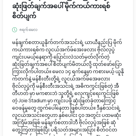
ဆုံးဖြတ်ချက်အပေါ် မိုက်ကယ်ကားရစ်
စိတ်ပျက်
၈ရက် မေလ
မန်ချက်စတာယူနိုက်တက်အသင်းရဲ့ ယာယီနည်းပြ မိုက်
ကယ်ကားရစ်က လူငယ်အက်ဖ်အေးဖလား ဗိုလ်လုပွဲ
ကျင်းပမယ့်နေရာကို ပြောင်းလဲသတ်မှတ်လိုက်တဲ့
ဆုံးဖြတ်ချက်အပေါ် စိတ်ပျက်မိတယ်လို့ ထုတ်ဖော်ပြော
ကြားလိုက်ပါတယ်။ မေလ ၁၄ ရက်နေ့မှာ ကစားမယ့် ယူနို
က်တက်နဲ့ မန်စီးတီးတို့ရဲ့ လူငယ်အက်ဖ်အေဖလား
ဗိုလ်လုပွဲကို မန်စီးတီးအသင်းရဲ့ အဓိကကွင်းဖြစ်တဲ့ အီ
တီဟတ် မှာ မကစားဘဲ သူတို့ရဲ့ လေ့ကျင့်ရေးကွင်းဖြစ်
တဲ့ Joie Stadium မှာ ကျင်းပဖို့ ဆုံးဖြတ်ခဲ့တာကြောင့်
ဝေဖန်မှုတွေ ထွက်ပေါ်နေတာ ဖြစ်ပါတယ်။ ဒီနှစ်သင်းရဲ့
လူငယ်အသင်းတွေဟာ နှစ်ပေါင်း ၄၀ အတွင်း ပထမဆုံး
အကြိမ်အဖြစ် မန်ချက်စတာဒါဘီ ဗိုလ်လုပွဲအဖြစ် ဆုံ
တွေ့ကြတာဖြစ်ပြီး ပရိသတ်အများအပြား စိတ်ဝင်တ