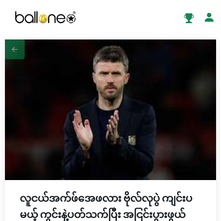
လူငယ်အက်ဖ်အေဖလား ဗိုလ်လုပွဲ ကျင်းပ
မယ့် ကွင်းနဲ့ပတ်သက်ပြီး အငြင်းပွားဖွယ်