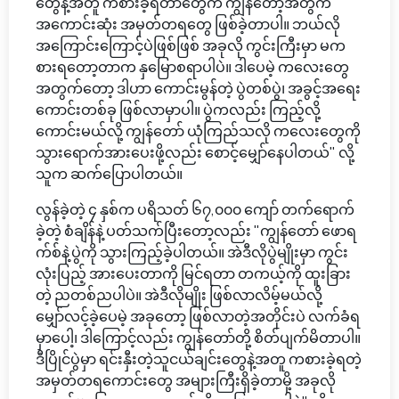
တွေနဲ့အတူ ကစားခဲ့ရတာတွေက ကျွန်တော့်အတွက်
အကောင်းဆုံး အမှတ်တရတွေ ဖြစ်ခဲ့တာပါ။ ဘယ်လို
အကြောင်းကြောင့်ပဲဖြစ်ဖြစ် အခုလို ကွင်းကြီးမှာ မက
စားရတော့တာက နှမြောစရာပါပဲ။ ဒါပေမဲ့ ကလေးတွေ
အတွက်တော့ ဒါဟာ ကောင်းမွန်တဲ့ ပွဲတစ်ပွဲ၊ အခွင့်အရေး
ကောင်းတစ်ခု ဖြစ်လာမှာပါ။ ပွဲကလည်း ကြည့်လို့
ကောင်းမယ်လို့ ကျွန်တော် ယုံကြည်သလို ကလေးတွေကို
သွားရောက်အားပေးဖို့လည်း စောင့်မျှော်နေပါတယ်" လို့
သူက ဆက်ပြောပါတယ်။
လွန်ခဲ့တဲ့ ၄ နှစ်က ပရိသတ် ၆၇,၀၀၀ ကျော် တက်ရောက်
ခဲ့တဲ့ စံချိန်နဲ့ ပတ်သက်ပြီးတော့လည်း "ကျွန်တော် ဖောရ
က်စ်နဲ့ပွဲကို သွားကြည့်ခဲ့ပါတယ်။ အဲဒီလိုပွဲမျိုးမှာ ကွင်း
လုံးပြည့် အားပေးတာကို မြင်ရတာ တကယ့်ကို ထူးခြား
တဲ့ ညတစ်ညပါပဲ။ အဲဒီလိုမျိုး ဖြစ်လာလိမ့်မယ်လို့
မျှော်လင့်ခဲ့ပေမဲ့ အခုတော့ ဖြစ်လာတဲ့အတိုင်းပဲ လက်ခံရ
မှာပေါ့၊ ဒါကြောင့်လည်း ကျွန်တော်တို့ စိတ်ပျက်မိတာပါ။
ဒီပြိုင်ပွဲမှာ ရင်းနှီးတဲ့သူငယ်ချင်းတွေနဲ့အတူ ကစားခဲ့ရတဲ့
အမှတ်တရကောင်းတွေ အများကြီးရှိခဲ့တာမို့ အခုလို