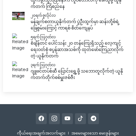
က်တက် ကြံစည်နေ
၂၀ရက် ဇူလိုင်လ
မန်ချက်စတာယူနိုက်တက် ပွဲဦးထွက်မှာ ဆန်းတို့စ်ရဲ့
ခြေစွမ်းကြောင့် ကာရစ် စိတ်ကျေနပ်
၅ရက် သြဂုတ်လ
စံချိန်တင် ပေါင်သန်း ၂၀ တန်ကြေးရှိသည့် လေ့ကျင့်
ရေးဝတ်စုံ စပွန်ဆာအသစ်ကို ထုတ်ဖော်ကြေညာလိုက်
တဲ့ ယူနိုက်တက်
၃ရက် သြဂုတ်လ
ဂျူဗင်တပ်စ်ဆီ ပြောင်းရွှေ့ဖို့ သဘောတူလိုက်တဲ့ ယူနို
က်တက်တိုက်စစ်မှူးဇစ်ဇီး
ကီုယ်ရေးအချက်အလက်များ
|
အမေးများသော မေးခွန်းများ