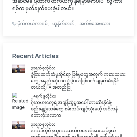
အဆင်မပြေတာက တကယ်ကို နှမြောစရာပါပဲ" လို့ ကား
ရစ်က မှတ်ချက်ပေးခဲ့ပါတယ်။
မိုက်ကယ်ကာရစ်
ယူနိုက်တက်
အက်ဖ်အေဖလား
Recent Articles
၃၁ရက် ဇူလိုင်လ
ခွဲခြားဆက်ဆံမှုဆိုင်ရာ ပြစ်မှုတွေအတွက် ကစားသမား
တွေ အနည်းဆုံး ၁၀ ပွဲ ပွဲပယ်ပြစ်ဒဏ် ချမှတ်ခံရနိုင်
တယ်လို့ FA အတည်ပြု
၂၈ရက် ဇူလိုင်လ
ဂိုးသမားတွေရဲ့အချိန်ဆွဲမှုအပေါ် တားဆီးနိုင်ဖို့
စည်းမျဉ်းသစ်တွေ စမ်းသပ်ကျင့်သုံးမယ့် အင်္ဂလန်
ဘောလုံးလောက
၃၁ရက် ဇူလိုင်လ
အက်ဒီဟိုဝီ နယူးကာဆယ်ကနေ အံ့အားသင့်ဖွယ်
ထွက်ခွာသွားပြီးနောက် လူဝီဟောလ်ကို ခေါ်ယူဖို့ ယူနို