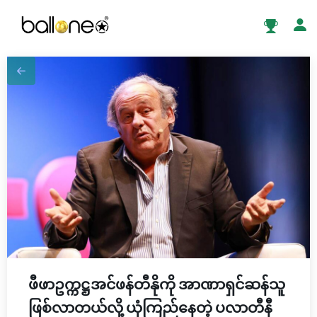
ဖီဖာဥက္ကဋ္ဌအင်ဖန်တီနိုကို အာဏာရှင်ဆန်သူ
ဖြစ်လာတယ်လို့ ယုံကြည်နေတဲ့ ပလာတီနီ