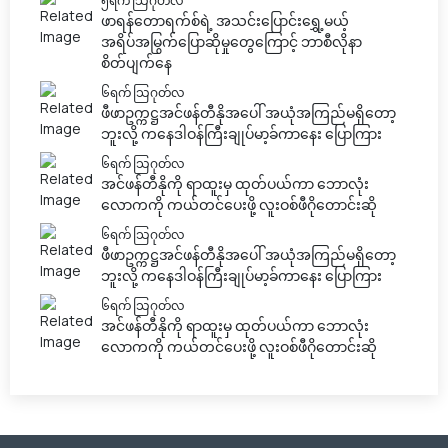
၅ရက် သြဂုတ်လ
ဖာရန်တောရက်စ်ရဲ့ အသင်းပြောင်းရွှေ့မယ့်
အရိပ်အမြွက်ပြောဆိုမှုတွေကြောင့် ဘာစီလိုနာ
စိတ်ပျက်နေ
၆ရက် သြဂုတ်လ
ဖီဖာဥက္ကဋ္ဌအင်ဖန်တီနိုအပေါ် အယုံအကြည်မရှိတော့
ဘူးလို့ ကနေဒါဝန်ကြီးချုပ်မာ့ခ်ကာနေး ပြောကြား
၆ရက် သြဂုတ်လ
အင်ဖန်တီနိုကို ရာထူးမှ ထုတ်ပယ်ကာ ဘောလုံး
လောကကို ကယ်တင်ပေးဖို့ လူးဝစ်ဖီဂိုတောင်းဆို
၆ရက် သြဂုတ်လ
ဖီဖာဥက္ကဋ္ဌအင်ဖန်တီနိုအပေါ် အယုံအကြည်မရှိတော့
ဘူးလို့ ကနေဒါဝန်ကြီးချုပ်မာ့ခ်ကာနေး ပြောကြား
၆ရက် သြဂုတ်လ
အင်ဖန်တီနိုကို ရာထူးမှ ထုတ်ပယ်ကာ ဘောလုံး
လောကကို ကယ်တင်ပေးဖို့ လူးဝစ်ဖီဂိုတောင်းဆို