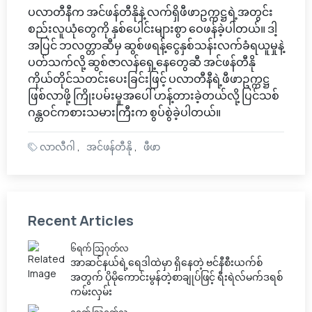
ပလာတီနီက အင်ဖန်တီနိုနဲ့ လက်ရှိဖီဖာဥက္ကဋ္ဌရဲ့အတွင်း
စည်းလူယုံတွေကို နှစ်ပေါင်းများစွာ ဝေဖန်ခဲ့ပါတယ်။ ဒါ့
အပြင် ဘလတ္တာဆီမှ ဆွစ်ဖရန့်ငွေနှစ်သန်းလက်ခံရယူမှုနဲ့
ပတ်သက်လို့ ဆွစ်ဇာလန်ရှေ့နေတွေဆီ အင်ဖန်တီနို
ကိုယ်တိုင်သတင်းပေးခြင်းဖြင့် ပလာတီနီရဲ့ဖီဖာဥက္ကဋ္ဌ
ဖြစ်လာဖို့ ကြိုးပမ်းမှုအပေါ် ဟန့်တားခဲ့တယ်လို့ ပြင်သစ်
ဂန္တဝင်ကစားသမားကြီးက စွပ်စွဲခဲ့ပါတယ်။
လာလီဂါ
အင်ဖန်တီနို
ဖီဖာ
Recent Articles
၆ရက် သြဂုတ်လ
အာဆင်နယ်ရဲ့ရေဒါထဲမှာ ရှိနေတဲ့ ဗင်နီစီးယက်စ်
အတွက် ပိုမိုကောင်းမွန်တဲ့စာချုပ်ဖြင့် ရီးရဲလ်မက်ဒရစ်
ကမ်းလှမ်း