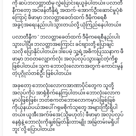
ကို ဆပ်ဘလတ္တာထံမှ လွှဲပြောင်းရယူခဲ့ပါတယ်။ ပလာတီ
နီကတော့ အင်ဖန်တီနိုရဲ့ အထက်-အောက်ဦးဆောင်မှုပုံစံ
ကြောင့် ဖီဖာမှာ ဘလတ္တာခေတ်ထက် ဒီမိုကရေစီ
အခွင့်အရေးနည်းပါးသွားတယ်လို့ ယုံကြည်နေပါတယ်။
ပလာတီနီက “ ဘလတ္တာခေတ်ထက် ဒီမိုကရေစီနည်းပါး
သွားပါပြီ။ ဘလတ္တာအကြောင်း ခင်ဗျားတို့ ပြောချင်
သလို ပြောနိုင်ပါတယ်။ ဒါပေမဲ့ သူ့ရဲ့အဓိကပြဿနာက ဖီ
ဖာမှာ ဘဝတလျှောက်လုံး အလုပ်လုပ်သွားချင်တဲ့ကိစ္စ
ဖြစ်ပါတယ်။ သူက ဘောလုံးလောကအတွက် ကောင်းမွန်
တဲ့ပုဂ္ဂိုလ်တစ်ဦး ဖြစ်ပါတယ်။
အခုတော့ ဘောလုံးလောကအာဏာပိုင်တွေက သူတို့
အလုပ်ကိုပဲ အာရုံစိုက်နေကြပါတယ်။ ဘောလုံးလောက
မှာပဲဖြစ်ဖြစ်၊ ဘတ်စကတ်ဘောလောကမှာပဲဖြစ်ဖြစ်
ကိုယ့်နယ်ပယ်အပေါ် ဂရုမစိုက်သူတွေ အများကြီးရှိပါ
တယ်။ ယူအီးအက်ဖ်အေ(သို့မဟုတ်) ဖီဖာမှာ အလုပ်လုပ်
နေရုံနဲ့ ဘောလုံးကိုချစ်မြတ်နိုးတာမျိုး အမြဲတမ်းမရှိပါ
ဘူး”လို့ ပြောပါတယ်။