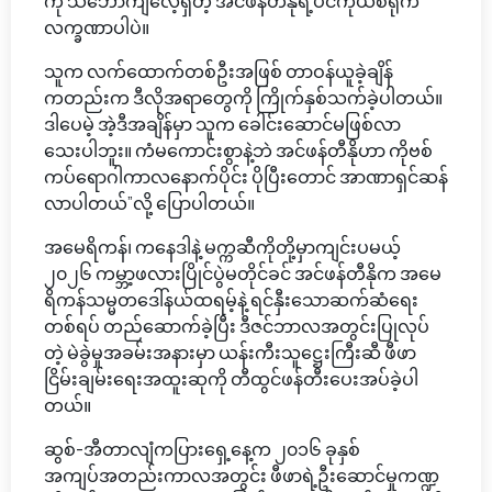
ကို သဘောကျလေ့ရှိတဲ့ အင်ဖန်တီနိုရဲ့ပင်ကိုယ်စရိုက်
လက္ခဏာပါပဲ။
သူက လက်ထောက်တစ်ဦးအဖြစ် တာဝန်ယူခဲ့ချိန်
ကတည်းက ဒီလိုအရာတွေကို ကြိုက်နှစ်သက်ခဲ့ပါတယ်။
ဒါပေမဲ့ အဲ့ဒီအချိန်မှာ သူက ခေါင်းဆောင်မဖြစ်လာ
သေးပါဘူး။ ကံမကောင်းစွာနဲ့ဘဲ အင်ဖန်တီနိုဟာ ကိုဗစ်
ကပ်ရောဂါကာလနောက်ပိုင်း ပိုပြီးတောင် အာဏာရှင်ဆန်
လာပါတယ်”လို့ ပြောပါတယ်။
အမေရိကန်၊ ကနေဒါနဲ့ မက္ကဆီကိုတို့မှာကျင်းပမယ့်
၂၀၂၆ ကမ္ဘာ့ဖလားပြိုင်ပွဲမတိုင်ခင် အင်ဖန်တီနိုက အမေ
ရိကန်သမ္မတဒေါ်နယ်ထရမ့်နဲ့ ရင်နှီးသောဆက်ဆံရေး
တစ်ရပ် တည်ဆောက်ခဲ့ပြီး ဒီဇင်ဘာလအတွင်းပြုလုပ်
တဲ့ မဲခွဲမှုအခမ်းအနားမှာ ယန်းကီးသူဋ္ဌေးကြီးဆီ ဖီဖာ
ငြိမ်းချမ်းရေးအထူးဆုကို တီထွင်ဖန်တီးပေးအပ်ခဲ့ပါ
တယ်။
ဆွစ်-အီတာလျံကပြားရှေ့နေ့က ၂၀၁၆ ခုနှစ်
အကျပ်အတည်းကာလအတွင်း ဖီဖာရဲ့ဦးဆောင်မှုကဏ္ဍ