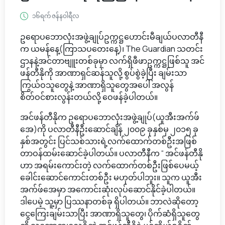
၁၆ရက် ဇန်နဝါရီလ
ဥရောပဘောလုံးအဖွဲ့ချုပ်ဥက္ကဋ္ဌဟောင်းမီချယ်ပလာတီနီ
က ယမန်နေ့(ကြာသပတေးနေ့)၊ The Guardian သတင်း
ဌာနနဲ့အင်တာဗျူးတစ်ခုမှာ လက်ရှိဖီဖာဥက္ကဋ္ဌဖြစ်သူ အင်
ဖန်တီနိုကို အာဏာရှင်ဆန်သူလို့ စွပ်စွဲခဲ့ပြီး ချမ်းသာ
ကြွယ်ဝသူတွေနဲ့ အာဏာရှိသူတွေအပေါ် အလွန်
စိတ်ဝင်စားလွန်းတယ်လို့ ဝေဖန်ခဲ့ပါတယ်။
အင်ဖန်တီနိုက ဥရောပဘောလုံးအဖွဲ့ချုပ်(ယူအီးအက်ဖ်
အေ)ကို ပလာတီနီဦးဆောင်ချိန် ၂၀၀၉ ခုနှစ်မှ ၂၀၁၅ ခု
နှစ်အတွင်း ပြင်သစ်သားရဲ့လက်ထောက်တစ်ဦးအဖြစ်
တာဝန်ထမ်းဆောင်ခဲ့ပါတယ်။ ပလာတီနီက “ အင်ဖန်တီနို
ဟာ အရမ်းကောင်းတဲ့ လက်ထောက်တစ်ဦးဖြစ်ပေမယ့်
ခေါင်းဆောင်ကောင်းတစ်ဦး မဟုတ်ပါဘူး။ သူက ယူအီး
အက်ဖ်အေမှာ အကောင်းဆုံးလုပ်ဆောင်နိုင်ခဲ့ပါတယ်။
ဒါပေမဲ့ သူ့မှာ ပြဿနာတစ်ခု ရှိပါတယ်။ ဘာလဲဆိုတော့
ငွေကြေးချမ်းသာပြီး အာဏာရှိသူတွေ၊ ပိုက်ဆံရှိသူတွေ