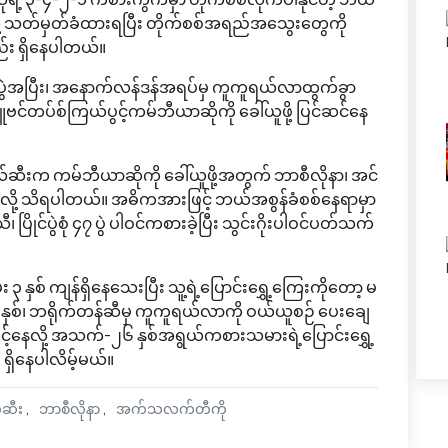
ို့ သတ်မှတ်ခံထားရပြီး တိုက်စစ်အရည်အသွေးတွေကို
်း ရှိနေပါတယ်။
င်ပွဲအပြီး၊ အနောက်လန်ဒန်အရပ်မှ ကူကူရယ်လာထွက်ခွာ
ူဗင်တပ်စ်ကြယ်ပွင့်ကမ်ဘီယာဆိုကို ခေါ်ယူဖို့ ပြင်ဆင်နေ
လ်ဆီးက ကမ်ဘီယာဆိုကို ခေါ်ယူဖို့အတွက် ဘာစီလိုနာ၊ အင်
်လို့ သိရပါတယ်။ အဓိကအားဖြင့် ဘယ်အစွန်ခံစစ်နေရာမှာ
ိုင်ပွဲစုံ ၄၇ ပွဲ ပါဝင်ကစားခဲ့ပြီး သွင်းဂိုးပါဝင်ပတ်သက်
ှစ် ကျန်ရှိနေသေးပြီး သူ့ရဲ့ပြောင်းရွှေ့ကြေးကိုတော့ မ
ုနှစ်၊ ဘရိုက်တန်ဆီမှ ကူကူရယ်လာကို ဝယ်ယူစဉ် ပေးချေ
ော်လင့်နေလို့ အသက်-၂၆ နှစ်အရွယ်ကစားသမားရဲ့ပြောင်းရွှေ့
ှိနေပါလိမ့်မယ်။
်ဆီး
ဘာစီလိုနာ
အက်သလက်တီကို