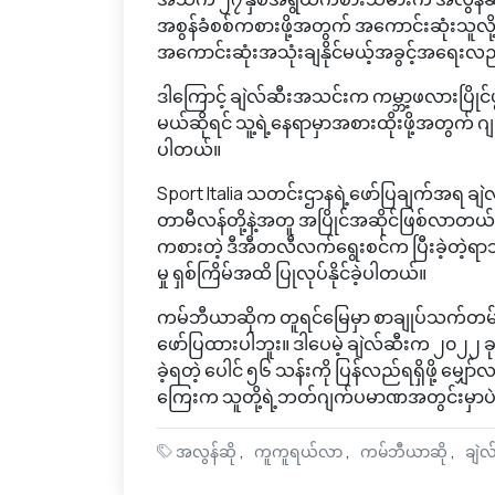
အစွန်ခံစစ်ကစားဖို့အတွက် အကောင်းဆုံးသူလ
အကောင်းဆုံးအသုံးချနိုင်မယ့်အခွင့်အရေးလည
ဒါကြောင့် ချဲလ်ဆီးအသင်းက ကမ္ဘာ့ဖလားပြို
မယ်ဆိုရင် သူ့ရဲ့နေရာမှာအစားထိုးဖို့အတွက် ဂျ
ပါတယ်။
Sport Italia သတင်းဌာနရဲ့ဖော်ပြချက်အရ ချဲ
တာမီလန်တို့နဲ့အတူ အပြိုင်အဆိုင်ဖြစ်လာတယ
ကစားတဲ့ ဒီအီတလီလက်ရွေးစင်က ပြီးခဲ့တဲ့ရာသီ၊ ပြ
မှု ရှစ်ကြိမ်အထိ ပြုလုပ်နိုင်ခဲ့ပါတယ်။
ကမ်ဘီယာဆိုက တူရင်မြေမှာ စာချုပ်သက်တမ်း ၃ န
ဖော်ပြထားပါဘူး။ ဒါပေမဲ့ ချဲလ်ဆီးက ၂၀၂၂ ခ
ခဲ့ရတဲ့ ပေါင် ၅၆ သန်းကို ပြန်လည်ရရှိဖို့ မျှ
ကြေးက သူတို့ရဲ့ဘတ်ဂျက်ပမာဏအတွင်းမှာပဲ ရ
အလွန်ဆို
ကူကူရယ်လာ
ကမ်ဘီယာဆို
ချဲလ