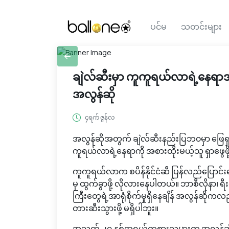
ပင်မ
သတင်းများ
ချဲလ်ဆီးမှာ ကူကူရယ်လာရဲ့နေရာအတ
အလွန်ဆို
၄ရက် ဇွန်လ
အလွန်ဆိုအတွက် ချဲလ်ဆီးနည်းပြဘ၀မှာ ဖြေရှင
ကူရယ်လာရဲ့နေရာကို အစားထိုးမယ့်သူ ရှာဖွေဖ
ကူကူရယ်လာက စပိန်နိုင်ငံဆီ ပြန်လည်ပြောင်းရွှ
မှ ထွက်ခွာဖို့ လိုလားနေပါတယ်။ ဘာစီလိုနာ၊
ကြီးတွေရဲ့အာရုံစိုက်မှုရှိနေချိန် အလွန်ဆို
တားဆီးသွားဖို့ မရှိပါဘူး။
အသက် ၂၇ နှစ်အရွယ်ကစားသမားက အလွန်ဆိုရဲ့