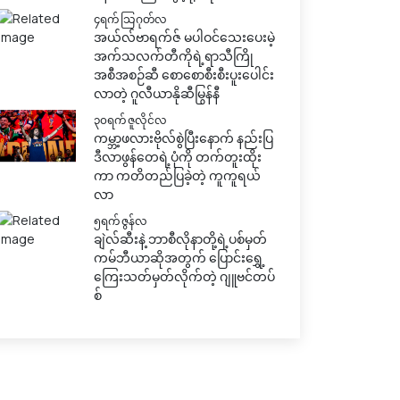
၄ရက် သြဂုတ်လ
အယ်လ်ဗာရက်ဇ် မပါဝင်သေးပေးမဲ့
အက်သလက်တီကိုရဲ့ရာသီကြို
အစီအစဉ်ဆီ စောစောစီးစီးပူးပေါင်း
လာတဲ့ ဂူလီယာနိုဆီမြွန်နီ
၃၀ရက် ဇူလိုင်လ
ကမ္ဘာ့ဖလားဗိုလ်စွဲပြီးနောက် နည်းပြ
ဒီလာဖွန်တေရဲ့ပုံကို တက်တူးထိုး
ကာ ကတိတည်ပြခဲ့တဲ့ ကူကူရယ်
လာ
၅ရက် ဇွန်လ
ချဲလ်ဆီးနဲ့ ဘာစီလိုနာတို့ရဲ့ပစ်မှတ်
ကမ်ဘီယာဆိုအတွက် ပြောင်းရွှေ့
ကြေးသတ်မှတ်လိုက်တဲ့ ဂျူဗင်တပ်
စ်