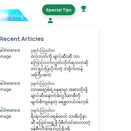
Special Tips
ြင့်ပုံထုတ်ယူမည်
Recent Articles
၇ရက် သြဂုတ်လ
ဝဲလ်ဘတ်ကို ချဲလ်ဆီးဆီ ဘာ
ကြောင့်လက်လွှတ်လိုက်ရသလဲဆို
တာ ရှင်းပြလိုက်တဲ့ ဘရိုက်တန်
အကြီးအကဲ
၄ရက် သြဂုတ်လ
လာခရော့စ်ရဲ့နေရာမှာ အစားထိုးဖို့
ချဲလ်ဆီးနောက်ခံလူဒီဆာစီကို
မျက်စိကျနေတဲ့ ခရစ္စတယ်ပဲလေ့စ်
၇ရက် သြဂုတ်လ
ရီးရဲလ်မက်ဒရစ်ထက် ဘာစီလိုနာ
ဆီ ပြောင်းရွှေ့ဖို့ ပိုစိတ်ဝင်စားလာတဲ့
မန်စီးတီးကြယ်ပွင့်ရိုဒရီ