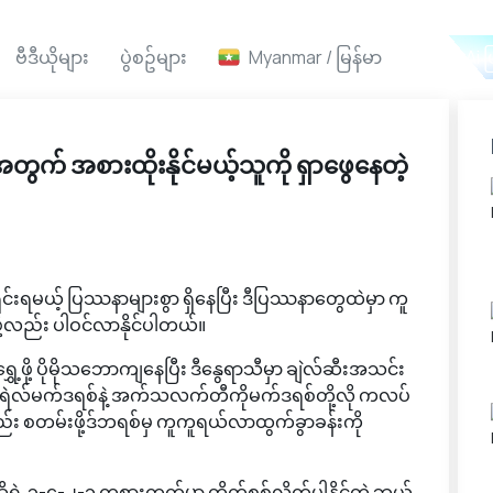
ဗီဒီယိုများ
ပွဲစဥ်များ
Myanmar / မြန်မာ
Ai ဖ
ွက် အစားထိုးနိုင်မယ့်သူကို ရှာဖွေနေတဲ့
်းရမယ့် ပြဿနာများစွာ ရှိနေပြီး ဒီပြဿနာတွေထဲမှာ ကူ
ို့လည်း ပါဝင်လာနိုင်ပါတယ်။
ေ့ဖို့ ပိုမိုသဘောကျနေပြီး ဒီနွေရာသီမှာ ချဲလ်ဆီးအသင်း
 ရီးရဲလ်မက်ဒရစ်နဲ့ အက်သလက်တီကိုမက်ဒရစ်တို့လို ကလပ်
ကလည်း စတမ်းဖို့ဒ်ဘရစ်မှ ကူကူရယ်လာထွက်ခွာခန်းကို
 ၃-၄-၂-၁ ကစားကွက်မှာ တိုက်စစ်လိုက်ပါနိုင်တဲ့ ဘယ်