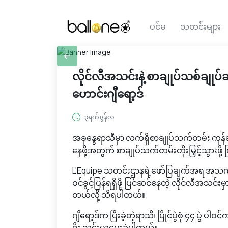
ပင်မ
သတင်းများ
လိုင်လီအသင်းနဲ့ စာချုပ်သစ်ချုပ်ဆိ
ဟောင်းဂျီရော့ဒ်
၃ရက် ဇွန်လ
အခုနွေရာသီမှာ လက်ရှိစာချုပ်သက်တမ်း ကုန်ဆုံး
နေဖို့အတွက် စာချုပ်သက်တမ်းတိုးမြှင့်သွားဖိ
L’Equipe သတင်းဌာနရဲ့ဖော်ပြချက်အရ အသက် ၃
ဝင်ခွင့်ပြန်ရရှိဖို့ ပြင်ဆင်နေတဲ့ လိုင်လီအသင်းမ
တယ်လို့ သိရပါတယ်။
ဂျီရော့ဒ်က ပြီးခဲ့တဲ့ရာသီ၊ ပြိုင်ပွဲစုံ ၄၄ ပွဲ ပါဝ
ဂိုး သွင်းယူပေးခဲ့ပါတယ်။