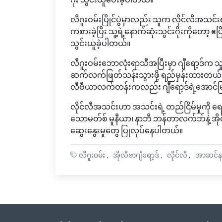
လီဂူးဝမ်းပြိုင်ပွဲမှာလည်း သူက လိုင်လီအသင်
ကစားခဲ့ပြီး သူ့ရဲ့နောက်ဆုံးသွင်းဂိုးကိုတော့ ဧပ
သွင်းယူခဲ့ပါတယ်။
လီဂူးဝမ်းဘောလုံးရာသီအပြီးမှာ ဂျီရော့ဒ်က
ဆက်လက်ဖြတ်သန်းသွားဖို့ ရည်မှန်းထားတယ်လို့
လီဗီယာလက်တန်းကလည်း ဂျီရော့ဒ်ရဲ့အောင်မြ
လိုင်လီအသင်းဟာ အသင်းရဲ့ တည်ငြိမ်မှုကို ရေရှည
သောမတ်စ် မူနီယာ၊ နာဘီ ဘန်တာလက်ဘ်နဲ့ အိုင်ဆ
ဆွေးနွေးမှုတွေ ပြုလုပ်နေပါတယ်။
လီဂူးဝမ်း
အိုလီဗာဂျီရော့ဒ်
လိုင်လီ
အာဆင်န