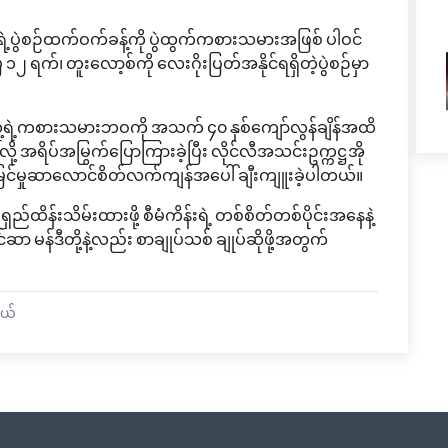
းရဲ့ပွဲစဉ်ထက်ဝက်ခန့်ကို ပွဲထွက်ကစားသမားအဖြစ် ပါဝင်
ြီ ၁၂ ရက်၊ တူးလော့စ်ကို လေးဂိုးပြတ်အနိုင်ရရှိတဲ့ပွဲစဉ်မှာ
 သူ့ရဲ့ကစားသမားဘဝကို အသက် ၄၀ နှစ်ကျော်လွန်ချိန်အထိ
 အရိပ်အမြွက်ပြောကြားခဲ့ပြီး လိုင်လီအသင်းဥက္ကဋ္ဌအို
င်မှုဆာလောင်စိတ်လက်ကျန်အပေါ် ချီးကျူးခဲ့ပါတယ်။
်ထိန်းသိမ်းထားဖို့ စီမံကိန်းရဲ့ တစ်စိတ်တစ်ပိုင်းအနေနဲ့
ာ မန်ဒီတို့နဲ့လည်း စာချုပ်သစ် ချုပ်ဆိုဖို့အတွက်
ယ်