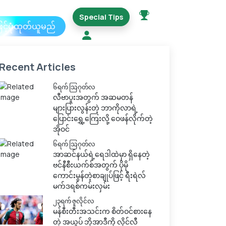
Special Tips
ြင့်ပုံထုတ်ယူမည်
Recent Articles
၆ရက် သြဂုတ်လ
လီဗာပူးအတွက် အဆမတန်
များပြားလွန်းတဲ့ ဘာကိုလာရဲ့
ပြောင်းရွှေ့ကြေးလို့ ဝေဖန်လိုက်တဲ့
အိုဝင်
၆ရက် သြဂုတ်လ
အာဆင်နယ်ရဲ့ရေဒါထဲမှာ ရှိနေတဲ့
ဗင်နီစီးယက်စ်အတွက် ပိုမို
ကောင်းမွန်တဲ့စာချုပ်ဖြင့် ရီးရဲလ်
မက်ဒရစ်ကမ်းလှမ်း
၂၃ရက် ဇူလိုင်လ
မန်စီးတီးအသင်းက စိတ်ဝင်စားနေ
တဲ့ အယူပ် ဘိုအာဒီကို လိုင်လီ