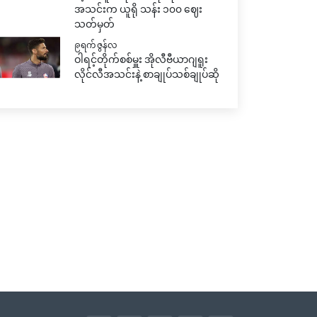
အသင်းက ယူရို သန်း ၁၀၀ ဈေး
သတ်မှတ်
၉ရက် ဇွန်လ
ဝါရင့်တိုက်စစ်မှူး အိုလီဗီယာဂျရူး
လိုင်လီအသင်းနဲ့ စာချုပ်သစ်ချုပ်ဆို