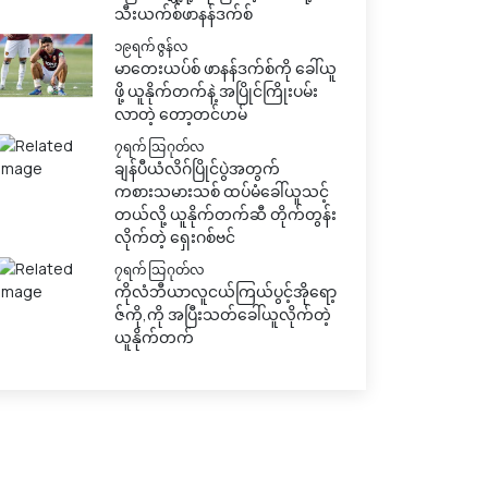
သီးယက်စ်ဖာနန်ဒက်စ်
၁၉ရက် ဇွန်လ
မာတေးယပ်စ် ဖာနန်ဒက်စ်ကို ခေါ်ယူ
ဖို့ ယူနိုက်တက်နဲ့ အပြိုင်ကြိုးပမ်း
လာတဲ့ တော့တင်ဟမ်
၇ရက် သြဂုတ်လ
ချန်ပီယံလိဂ်ပြိုင်ပွဲအတွက်
ကစားသမားသစ် ထပ်မံခေါ်ယူသင့်
တယ်လို့ ယူနိုက်တက်ဆီ တိုက်တွန်း
လိုက်တဲ့ ရှေးဂစ်ဗင်
၇ရက် သြဂုတ်လ
ကိုလံဘီယာလူငယ်ကြယ်ပွင့်အိုရော့
ဇ်ကို,ကို အပြီးသတ်ခေါ်ယူလိုက်တဲ့
ယူနိုက်တက်