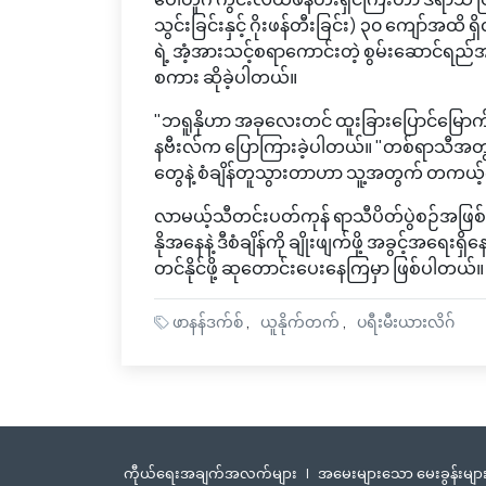
သွင်းခြင်းနှင့် ဂိုးဖန်တီးခြင်း) ၃၀ ကျော်အ
ရဲ့ အံ့အားသင့်စရာကောင်းတဲ့ စွမ်းဆောင်ရည်အ
စကား ဆိုခဲ့ပါတယ်။
"ဘရူနိုဟာ အခုလေးတင် ထူးခြားပြောင်မြောက်တ
နဗီးလ်က ပြောကြားခဲ့ပါတယ်။ "တစ်ရာသီအတွင်း ဂိ
တွေနဲ့ စံချိန်တူသွားတာဟာ သူ့အတွက် တကယ့်ကိ
လာမယ့်သီတင်းပတ်ကုန် ရာသီပိတ်ပွဲစဉ်အဖြစ
နိုအနေနဲ့ ဒီစံချိန်ကို ချိုးဖျက်ဖို့ အခွင့်အရေ
တင်နိုင်ဖို့ ဆုတောင်းပေးနေကြမှာ ဖြစ်ပါတယ်။
ဖာနန်ဒက်စ်
ယူနိုက်တက်
ပရီးမီးယားလိဂ်
ကီုယ်ရေးအချက်အလက်များ
|
အမေးများသော မေးခွန်းမျာ