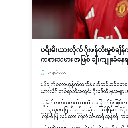
ပရီးမီးယားလိုက် ဂိုးဖန်တီးမှုစံချိန်
ကစားသမား အဖြစ် ချီးကျူးခံနေရတ
၁၈ရက် မေလ
မန်ချက်စတာယူနိုက်တက်နဲ့ နော်တင်ဟမ်ဖောရက်စ်တိ
ယားလိဂ် တစ်ရာသီအတွင်း ဂိုးဖန်တီးမှုအများဆုံး
ယူနိုက်တက်အတွက် တတိယမြောက်ဂိုးဖြစ်လာမယ့် 
က လှလှပပ ဖြတ်တင်ပေးခဲ့တာဖြစ်ပြီး၊ အဲဒီဂိုး
ကြိမ်စီ ပြုလုပ်ထားကြတဲ့ သီယာရီ အွန်နရီ၊ ကယ်ဗ
ပေါ်တူဂီ ကွင်းလယ်ဖန်တီးရှင်ကြီးဟာ ဒီရာသီ ပြိ