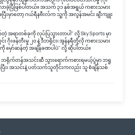
ထိ ရှိလာခဲ့ပြီဖြစ်ပါတယ်။ အသက် ၃၁ နှစ်အရွယ် ကစားသမား
ပြီးမှာတော့ ဂယ်ရီနဗီးလ်က သူ့ကို အလွန်အမင်း ချီးကျူး
ဲ့ အရာတစ်ခုကို လုပ်ပြသွားတာပါ" လို့ Sky Sports မှာ
ုးဖန်တီးမှု ၂၀ နဲ့ ဒီဘရိုင်း၊ အွန်နရီတို့လို ကစားသမား
ု မှော်ဆန်တဲ့ အချိန်ခဏပါပဲ" လို့ ဆိုပါတယ်။
် ဘရိုက်တန်အသင်းဆီ သွားရောက်ကစားရမယ့်ပွဲမှာ ဘရူ
းရှိနေပြီး၊ အသင်းနဲ့ ပတ်သက်သူတိုင်းကလည်း သူ စံချိန်သစ်
း