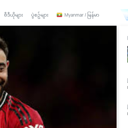
ဗီဒီယိုများ
ပွဲစဥ်များ
Myanmar / မြန်မာ
Ai ဖ