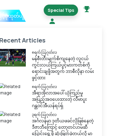
Special Tips
ြင့်ပုံထုတ်ယူမည်
Recent Articles
၈ရက် သြဂုတ်လ
မန်စီးတီးမျက်စိကျနေတဲ့ လူငယ်
ကွင်းလယ်ကြယ်ပွင့်မားကတ်စ်ကို
ရောင်းချဖို့အတွက် ဘာစီလိုနာ လမ်း
ဖွင့်ထား
၈ရက် သြဂုတ်လ
အီရာအိုလာအပေါ် ယုံကြည်မှု
အပြည့်အ၀ပေးထားတဲ့ လီဗာပူး
ဂန္တဝင်အီယန်ရပ်ရှ်
၃ရက် သြဂုတ်လ
အင်္ဂလန်မှာ ဒုတိယဖခင်လိုဖြစ်နေတဲ့
ဒီဇာဘီကြောင့် တော့တင်ဟမ်ဆီ
ပြောင်းရွှေ့ဖို့ ဆုံးဖြတ်ခဲ့တယ်လို့ မာ