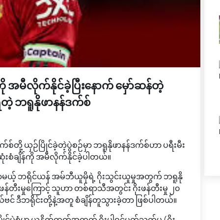
ကို အမီလိုက်နိုင်ခဲ့ပြီးနောက် မှော်ဆန်တဲ့
ဲ့ ဘရူနိုဖာနန်ဒက်စ်
ု့ ယှဉ်ပြိုင်ခဲ့တဲ့ပွဲစဉ်မှာ ဘရူနိုဖာနန်ဒက်စ်ဟာ ပရီးမီး
စံချိန်ကို အမီလိုက်နိုင်ခဲ့ပါတယ်။
ဘရိုင်ယန် အမ်ဘီယူမိုရဲ့ ဂိုးသွင်းယူမှုအတွက် ဘရူနို
ဖန်တီးမှုကြောင့် သူဟာ တစ်ရာသီအတွင်း ဂိုးဖန်တီးမှု ၂၀
င် ဒီဘရိုင်းတို့နဲ့အတူ စံချိန်တူသွားခဲ့တာ ဖြစ်ပါတယ်။
ုင်ပွဲစုံမှာ ယူနိုက်တက်အတွက် ဂိုးပါဝင်ပတ်သက်မှု (ဂိုး