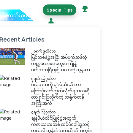
Special Tips
ြင့်ပုံထုတ်ယူမည်
Recent Articles
၂၀ရက် ဇူလိုင်လ
ပြင်သစ်နဲ့ပွဲအပြီး အိပ်မက်ဆန်တဲ့
ကမ္ဘာ့ဖလားအတွေ့အကြုံနဲ့
ပတ်သက်ပြီး ဖွင့်ဟလာတဲ့ ကွန်ဆာ
၇ရက် သြဂုတ်လ
ဝဲလ်ဘတ်ကို ချဲလ်ဆီးဆီ ဘာ
ကြောင့်လက်လွှတ်လိုက်ရသလဲဆို
တာ ရှင်းပြလိုက်တဲ့ ဘရိုက်တန်
အကြီးအကဲ
၇ရက် သြဂုတ်လ
ချန်ပီယံလိဂ်ပြိုင်ပွဲအတွက်
ကစားသမားသစ် ထပ်မံခေါ်ယူသင့်
တယ်လို့ ယူနိုက်တက်ဆီ တိုက်တွန်း