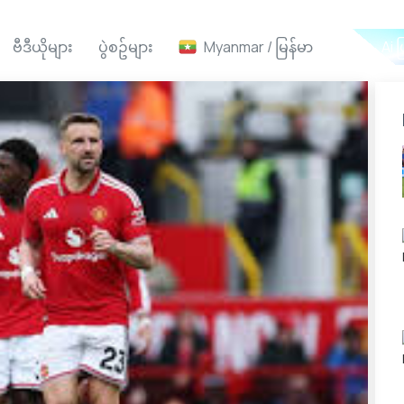
ဗီဒီယိုများ
ပွဲစဥ်များ
Myanmar / မြန်မာ
Ai ဖ