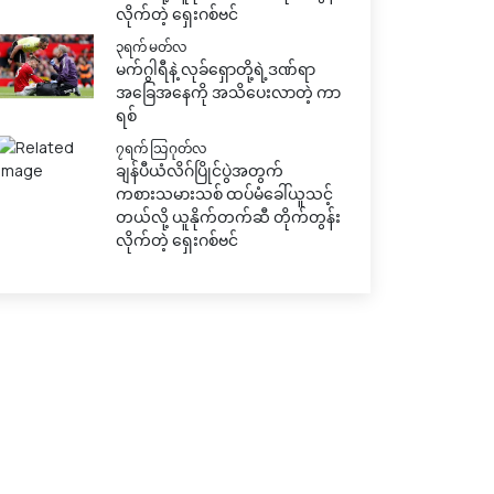
လိုက်တဲ့ ရှေးဂစ်ဗင်
၃ရက် မတ်လ
မက်ဂွါရီနဲ့ လုခ်ရှောတို့ရဲ့ဒဏ်ရာ
အခြေအနေကို အသိပေးလာတဲ့ ကာ
ရစ်
၇ရက် သြဂုတ်လ
ချန်ပီယံလိဂ်ပြိုင်ပွဲအတွက်
ကစားသမားသစ် ထပ်မံခေါ်ယူသင့်
တယ်လို့ ယူနိုက်တက်ဆီ တိုက်တွန်း
လိုက်တဲ့ ရှေးဂစ်ဗင်