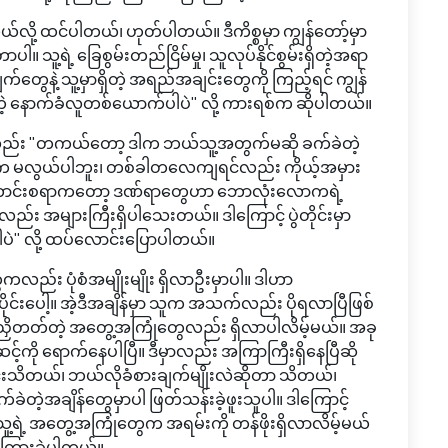
ို့ ထင်ပါတယ်၊ ဟုတ်ပါတယ်။ ဒီကိစ္စမှာ ကျွန်တော့်မှာ
ာပါ။ သူ့ရဲ့ ခြေစွမ်းတည်ငြိမ်မှု၊ သူလုပ်နိုင်စွမ်းရှိတဲ့အရာ
တွေနဲ့ သူ့မှာရှိတဲ့ အရည်အချင်းတွေကို ကြည့်ရင် ကျွန်
ဲ့ နောက်ခံလူတစ်ယောက်ပါပဲ" လို့ ကားရစ်က ဆိုပါတယ်။
ြီးတော့လည်း "တကယ်တော့ ဒါက ဘယ်သူ့အတွက်မဆို ခက်ခဲတဲ့
ါက မလွယ်ပါဘူး၊ တစ်ခါတလေကျရင်လည်း ကိုယ့်အမှား
ကောင်းစရာကတော့ ဒဏ်ရာတွေဟာ ဘောလုံးလောကရဲ့
ည်း အများကြီးရှိပါသေးတယ်။ ဒါကြောင့် ပွဲတိုင်းမှာ
ဲ" လို့ ထပ်လောင်းပြောပါတယ်။
ည်း ပုံစံအမျိုးမျိုး ရှိလာဦးမှာပါ။ ဒါဟာ
င်းပေါ့။ အဲ့ဒီအချိန်မှာ သူက အသက်လည်း ပိုရလာပြီဖြစ်
 ထိန်းညှိတတ်တဲ့ အတွေ့အကြုံတွေလည်း ရှိလာပါလိမ့်မယ်။ အခု
ကို ရောက်နေပါပြီ။ ဒီမှာလည်း အကြာကြီးရှိနေပြီဆို
ိတယ်၊ ဘယ်လိုခံစားချက်မျိုးလဲဆိုတာ သိတယ်၊
ခက်ခဲတဲ့အချိန်တွေမှာပါ ဖြတ်သန်းခဲ့ဖူးသူပါ။ ဒါကြောင့်
ူ့ရဲ့ အတွေ့အကြုံတွေက အရမ်းကို တန်ဖိုးရှိလာလိမ့်မယ်
ာကြားခဲ့ပါတယ်။