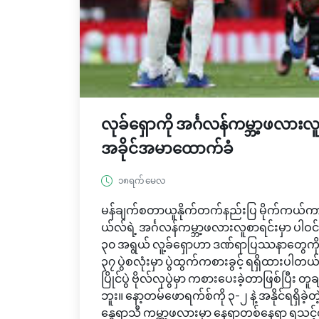
လုခ်ရှောကို အင်္ဂလန်ကမ္ဘာ့ဖလားလူ
အခိုင်အမာထောက်ခံ
၁၈ရက် မေလ
မန်ချက်စတာယူနိုက်တက်နည်းပြ မိုက်ကယ်ကာ
ယ်လ်ရဲ့ အင်္ဂလန်ကမ္ဘာ့ဖလားလူစာရင်းမှာ ပ
၃၀ အရွယ် လူ့ခ်ရှောဟာ ဒဏ်ရာပြဿနာတွေကို ကျော
၃၇ ပွဲစလုံးမှာ ပွဲထွက်ကစားခွင့် ရရှိထားပါ
ပြိုင်ပွဲ ဗိုလ်လုပွဲမှာ ကစားပေးခဲ့တာဖြစ်ပြီ
ဘူး။ နော့တမ်ဖောရက်စ်ကို ၃-၂ နဲ့ အနိုင်ရရှိခဲ
နွေရာသီ ကမ္ဘာ့ဖလားမှာ နေရာတစ်နေရာ ရသင့်