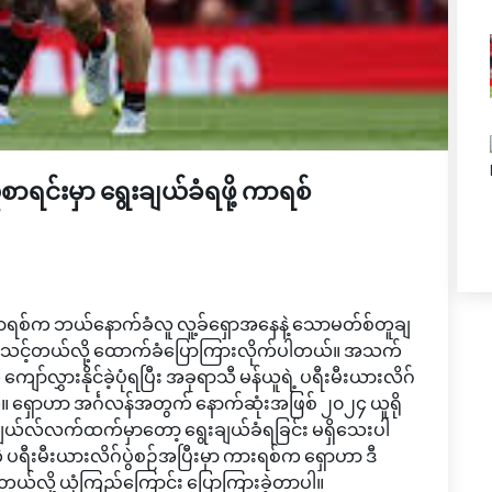
စာရင်းမှာ ရွေးချယ်ခံရဖို့ ကာရစ်
ရစ်က ဘယ်နောက်ခံလူ လူ့ခ်ရှောအနေနဲ့ သောမတ်စ်တူချ
ါဝင်သင့်တယ်လို့ ထောက်ခံပြောကြားလိုက်ပါတယ်။ အသက်
်လွှားနိုင်ခဲ့ပုံရပြီး အခုရာသီ မန်ယူရဲ့ ပရီးမီးယားလိဂ်
တယ်။ ရှောဟာ အင်္ဂလန်အတွက် နောက်ဆုံးအဖြစ် ၂၀၂၄ ယူရို
း တူချယ်လ်လက်ထက်မှာတော့ ရွေးချယ်ခံရခြင်း မရှိသေးပါ
့တဲ့ ပရီးမီးယားလိဂ်ပွဲစဉ်အပြီးမှာ ကားရစ်က ရှောဟာ ဒီ
တယ်လို့ ယုံကြည်ကြောင်း ပြောကြားခဲ့တာပါ။