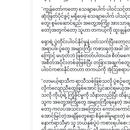
"ကျွန်တော်ကတော့ သေချာပေါက် ပါဝင်သင့်တယ်လ
ဆုံးဖြတ်ပိုင်ခွင့် မရှိပေမဲ့ သေချာပေါက် ပါသင့်တ
တွေ၊ စွမ်းဆောင်ရည်၊ အတွေ့အကြုံ၊ အားသာချက်
တော့်အတွက်တော့ သူဟာ တကယ့်ကို ထူးချွန်တ
ရှောရဲ့ ပွဲတိုင်းပါဝင်နိုင်မှုနဲ့ ပတ်သက်ပ
အရာပါ။ ပွဲတွေ အများကြီး ကစားရတဲ့အခါ ဒ
ကြောင့် မဟုတ်ဘဲ ဖြစ်တတ်ပါတယ်။ စိတ်မ
အစိတ်အပိုင်းတစ်ခုဖြစ်ပြီး တခြားအချက်တွေလ
ပါဝင်ကစားနိုင်တာဟာ တကယ်ကို အံ့ဩစရာပါပ
"လာမယ့်ရာသီက ရာသီသစ်ဖြစ်သလို ပွဲစဉ်တွေကလ
လိုက်လျောညီထွေဖြစ်အောင် ပြင်ဆင်ရမယ့်အပို
သလို ကိုယ့်ရဲ့ ကြံ့ခိုင်မှုကို သိနားလည်ပြီး
သူက အတွေ့အကြုံတွေ အများကြီးရနေတဲ့ အဆင့်
တော့ ကလပ်အသင်းအကြောင်း ကောင်းကောင်းသ
အောင်မြင်တဲ့အချိန်တွေရော စိန်ခေါ်မှုများတဲ့ 
နောက်ရာသီမှာ သူ ဘယ်နှစ်ပွဲပဲ ကစားရပါစေ၊ သ
လို့ ကျွန်တော် ထင်ပါတယ်" လို့ ကားရစ်က ပြေ