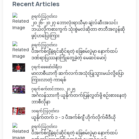
Recent Articles
၉ရက် သြဂုတ်လ
၂၀၂၆-၂၀၂၇ ဘောလုံးရာသီမှာ ချဲလ်ဆီးအသင်း
ဘယ်လိုကစားကွက် သုံးစွဲမလဲဆိုတာ ဇာဘီအလွန်ဆို
ဖွင့်ဟပြောကြား
၉ရက် သြဂုတ်လ
ပီအက်စ်ဂျီနဲ့ရင်ဆိုင်ရတဲ့ ခြေစမ်းပွဲမှာ နောက်ထပ်
ဒဏ်ရာပြဿနာကြုံတွေ့ခဲ့တဲ့ မေဆင်မောင့်
၇ရက် ဖေဖော်ဝါရီလ
မာလာစီယာကို ဆက်လက်အသုံးပြုသွားမယ်လို့ပြော
ကြားလာတဲ့ ကာရစ်
၇ရက် စက်တင်ဘာလ, ၂၀၂၅
အင်္ဂလန်သားကို ယူနိုက်တက်ပြန်လွှတ်ဖို့ စဉ်းစားနေတဲ့
ဘာစီလိုနာ
၁၀ရက် သြဂုတ်လ
ယူနိုက်တက် ၁ - ၁ ပီအက်စ်ဂျီ ဟိုက်လိုက်ဗီဒီယို
၉ရက် သြဂုတ်လ
ပီအက်စ်ဂျီနဲ့ရင်ဆိုင်ရတဲ့ ခြေစမ်းပွဲမှာ နောက်ထပ်