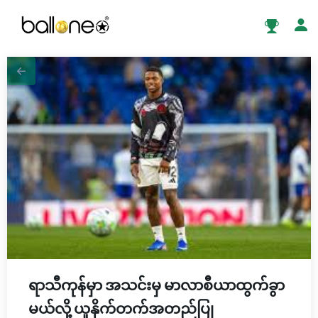
ရာသီကုန်မှာ အသင်းမှ မာလာစီယာထွက်ခွာ
မယ်လို့ ယူနိုက်တက်အတည်ပြု