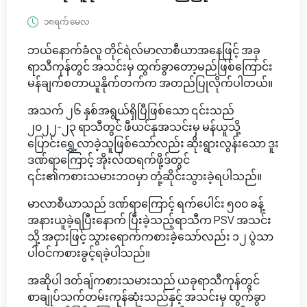
၁၈ရက် မေလ
ဘယ်နောက်ခံလူ တိုင်ရဲလ်မာလာစီယာအနေဖြင့် အခု
ရာသီကုန်တွင် အသင်းမှ ထွက်ခွာတော့မည်ဖြစ်ကြောင်း
မန်ချက်စတာယူနိုက်တက်က အတည်ပြုလိုက်ပါတယ်။
အသက် ၂၆ နှစ်အရွယ်ရှိပြီဖြစ်သော ၎င်းသည်
၂၀၂၂-၂၃ ရာသီတွင် ဖီယင်နုအသင်းမှ မန်ယူသို့
ပြောင်းရွှေ့လာခဲ့သူဖြစ်သော်လည်း ဆိုးရွားလွန်းသော ဒူး
ဒဏ်ရာကြောင့် အိုးလ်ထရက်ဖို့ဒ်တွင်
၎င်း၏ကစားသမားဘဝမှာ တုံ့ဆိုင်းသွားခဲ့ရပါသည်။
မာလာစီယာသည် ဒဏ်ရာကြောင့် ရက်ပေါင်း ၅၀၀ ခန့်
အနားယူခဲ့ရပြီးနောက် ပြီးခဲ့သည့်ရာသီက PSV အသင်း
သို့ အငှားဖြင့် သွားရောက်ကစားခဲ့သော်လည်း ၁၂ ပွဲသာ
ပါဝင်ကစားခွင့်ရခဲ့ပါသည်။
အဆိုပါ ဒတ်ချ်ကစားသမားသည် ယခုရာသီကုန်တွင်
စာချုပ်သက်တမ်းကုန်ဆုံးသည်နှင့် အသင်းမှ ထွက်ခွာ