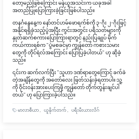
တော့မည်ဖြစ်ကြောင်း မန်ယူအသင်းက ယခုအခါ
အတည်ပြုပြောကြားခဲ့ခြင်းဖြစ်ပါသည်။
တနင်္ဂနွေနေ့က နော်တင်ဟမ်ဖောရက်စ်ကို ၃-ဂိုး ၂-ဂိုးဖြင့်
အနိုင်ရရှိခဲ့သည့်ပွဲအပြီး ကွင်းအတွင်း ပရိသတ်များကို
နှုတ်ဆက်စကားပြောကြားရာတွင် နည်းပြချုပ် မိုက်
ကယ်ကားရစ်က "ပွဲမစခင်မှာ ကျွန်တော် ကစားသမား
တွေကို တိုင်ရဲလ်အကြောင်း ပြောပြခဲ့ပါတယ်" ဟု ဆိုခဲ့
သည်။
၎င်းက ဆက်လက်ပြီး "သူဟာ ဒဏ်ရာတွေကြောင့် ခက်ခဲ
တဲ့အချိန်တွေကို အတော်လေး ဖြတ်သန်းခဲ့ရတာပါ။ သူ့
ကို ဝိုင်းဝန်းအားပေးကြဖို့ ကျွန်တော် တိုက်တွန်းချင်ပါ
တယ်" ဟု ပြောကြားခဲ့ပါသည်။
မာလာစီယာ
ယူနိုက်တက်
ပရီးမီးယားလိဂ်