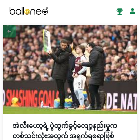
အဲလီးယော့ရဲ့ ပွဲထွက်ခွင့်လျော့နည်းမှုက
တစ်သင်းလုံးအတွက် အရှက်ရစရာဖြစ်