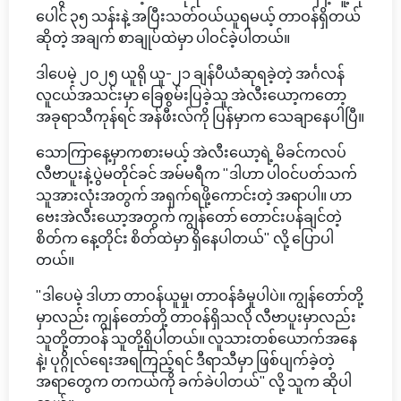
ပေါင် ၃၅ သန်းနဲ့ အပြီးသတ်ဝယ်ယူရမယ့် တာဝန်ရှိတယ်
ဆိုတဲ့ အချက် စာချုပ်ထဲမှာ ပါဝင်ခဲ့ပါတယ်။
ဒါပေမဲ့ ၂၀၂၅ ယူရို ယူ-၂၁ ချန်ပီယံဆုရခဲ့တဲ့ အင်္ဂလန်
လူငယ်အသင်းမှာ ခြေစွမ်းပြခဲ့သူ အဲလီးယော့ကတော့
အခုရာသီကုန်ရင် အန်ဖီးလ်ကို ပြန်မှာက သေချာနေပါပြီ။
သောကြာနေ့မှာကစားမယ့် အဲလီးယော့ရဲ့ မိခင်ကလပ်
လီဗာပူးနဲ့ပွဲမတိုင်ခင် အမ်မရီက "ဒါဟာ ပါဝင်ပတ်သက်
သူအားလုံးအတွက် အရှက်ရဖို့ကောင်းတဲ့ အရာပါ။ ဟာ
ဗေးအဲလီးယော့အတွက် ကျွန်တော် တောင်းပန်ချင်တဲ့
စိတ်က နေ့တိုင်း စိတ်ထဲမှာ ရှိနေပါတယ်" လို့ ပြောပါ
တယ်။
"ဒါပေမဲ့ ဒါဟာ တာဝန်ယူမှု၊ တာဝန်ခံမှုပါပဲ။ ကျွန်တော်တို့
မှာလည်း ကျွန်တော်တို့ တာဝန်ရှိသလို လီဗာပူးမှာလည်း
သူတို့တာဝန် သူတို့ရှိပါတယ်။ လူသားတစ်ယောက်အနေ
နဲ့၊ ပုဂ္ဂိုလ်ရေးအရကြည့်ရင် ဒီရာသီမှာ ဖြစ်ပျက်ခဲ့တဲ့
အရာတွေက တကယ်ကို ခက်ခဲပါတယ်" လို့ သူက ဆိုပါ