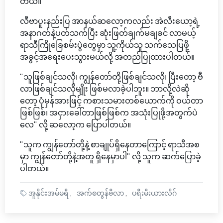
တယ်။
လီဗာပူးနည်းပြ အာနယ်ဆလော့ကလည်း အဲလီးယော့ရဲ့
အနာဂတ်နဲ့ပတ်သက်ပြီး ဆုံးဖြတ်ချက်မချခင် လာမယ့်
ရာသီကြိုခြေစမ်းပွဲတွေမှာ သူ့ကိုယ်သူ သက်သေပြဖို့
အခွင့်အရေးပေးသွားမယ်လို့ အတည်ပြုထားပါတယ်။
"သူဖြစ်ချင်သလို၊ ကျွန်တော်တို့ဖြစ်ချင်သလို၊ ပြီးတော့ ဗီ
လာဖြစ်ချင်သလိုမျိုး ဖြစ်မလာခဲ့ပါဘူး။ ဘာလို့လဲဆို
တော့ ပုံမှန်အားဖြင့် ကစားသမားတစ်ယောက်ကို ဝယ်တာ
ဖြစ်ဖြစ်၊ အငှားခေါ်တာဖြစ်ဖြစ်က အသုံးပြုဖို့အတွက်ပဲ
လေ" လို့ ဆလော့က ပြောပါတယ်။
"သူက ကျွန်တော်တို့နဲ့ စာချုပ်ရှိနေတာကြောင့် ရာသီအစ
မှာ ကျွန်တော်တို့နဲ့အတူ ရှိနေမှာပါ" လို့ သူက ဆက်ပြောခဲ့
ပါတယ်။
အူနိုင်းအမ်မရီ
အက်စတွန်ဗီလာ
ပရီးမီးယားလိဂ်