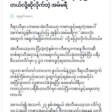
တယ်လို့ဆိုလိုက်တဲ့ အမ်မရီ
၁၅ရက် မေလ
ဒီရာသီမှာ ဟာဗေးအဲလီးယော့ ကစားခွင့်မရတဲ့အပေါ်
အက်စတွန်ဗီလာနည်းပြ အူနိုင်းအမ်မရီက "အားလုံး
အတွက် အရှက်ရဖို့ကောင်းတယ်" လို့ ပြောလိုက်ပါတယ်။
အဲလီးယော့ဟာ ပြီးခဲ့တဲ့နှစ်က လီဗာပူးကနေ ဗီလာဆီ
တစ်ရာသီအငှားနဲ့ လာရောက်ပူးပေါင်းခဲ့တာဖြစ်ပြီး ပရီး
မီးယားလိဂ်မှာ ၄ ပွဲပဲ ကစားခွင့်ရထားပါတယ်။
သူဟာ စက်တင်ဘာလက ဖူလ်ဟမ်နဲ့ပွဲမှာ ဒီရာသီအတွက်
တစ်ကြိမ်တည်းသော ပွဲထွက်ခွင့်ရခဲ့ပေမဲ့ ပထမပိုင်း
အပြီးမှာတင် လူစားလဲခံခဲ့ရပြီး ဖေဖော်ဝါရီလ
ကတည်းက ပရီမီယာလိဂ်မှာ ထပ်ပြီးကစားခွင့်မရတော့
တာပါ။
အကယ်၍ အသက် ၂၃ နှစ်အရွယ် အဲလီးယော့သာ လိဂ်ပွဲ
၁၀ ပွဲအထိ ကစားခဲ့မယ်ဆိုရင် ဗီလာအသင်းအနေနဲ့ သူ့ကို