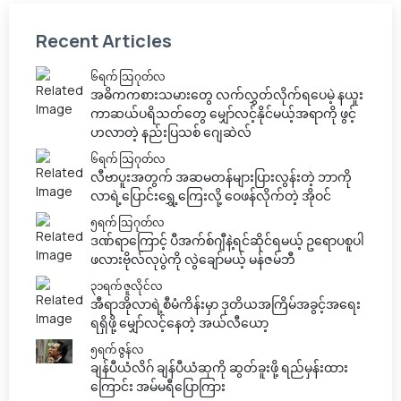
Recent Articles
၆ရက် သြဂုတ်လ
အဓိကကစားသမားတွေ လက်လွှတ်လိုက်ရပေမဲ့ နယူး
ကာဆယ်ပရိသတ်တွေ မျှော်လင့်နိုင်မယ့်အရာကို ဖွင့်
ဟလာတဲ့ နည်းပြသစ် ဂျေဆဲလ်
၆ရက် သြဂုတ်လ
လီဗာပူးအတွက် အဆမတန်များပြားလွန်းတဲ့ ဘာကို
လာရဲ့ပြောင်းရွှေ့ကြေးလို့ ဝေဖန်လိုက်တဲ့ အိုဝင်
၅ရက် သြဂုတ်လ
ဒဏ်ရာကြောင့် ပီအက်စ်ဂျီနဲ့ရင်ဆိုင်ရမယ့် ဥရောပစူပါ
ဖလားဗိုလ်လုပွဲကို လွဲချော်မယ့် မန်ဇမ်ဘီ
၃၁ရက် ဇူလိုင်လ
အီရာအိုလာရဲ့စီမံကိန်းမှာ ဒုတိယအကြိမ်အခွင့်အရေး
ရရှိဖို့ မျှော်လင့်နေတဲ့ အယ်လီယော့
၅ရက် ဇွန်လ
ချန်ပီယံလိဂ် ချန်ပီယံဆုကို ဆွတ်ခူးဖို့ ရည်မှန်းထား
ကြောင်း အမ်မရီပြောကြား