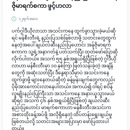
ဇိုမာရက်စကာ ဖွင့်ဟလာ
၁၂ရက် မေလ
ပက်ဂွါဒီယိုလာသာ အသင်းကနေ ထွက်ခွာသွားခဲ့မယ်ဆို
ရင် မန်စီးတီးရဲ့ နည်းပြသစ်ဖြစ်လာဖို့ သတင်းတွေထွက်
နေတဲ့အပေါ် ချယ်လ်ဆီးနည်းပြဟောင်း အန်ဇိုမာရက်
စကာက သူ့ရဲ့အနာဂတ်နဲ့ ပတ်သက်ပြီး ထုတ်ဖော်ပြောဆို
လိုက်ပါတယ်။ အသက် ၅၅ နှစ်အရွယ်ရှိပြီဖြစ်တဲ့ ဂွါဒီယို
လာဟာ မန်စီးတီးမှာ ၁၀ နှစ်ကြာ ဖြတ်သန်းခဲ့တဲ့ အချိန်
တွေကို အဆုံးသတ်ပြီး ဒီနွေရာသီမှာပဲ အသင်းကနေ
ထွက်ခွာဖို့ များနေတယ်ဆိုတဲ့ ခန့်မှန်းချက်တွေကလည်း
ပိုမိုအားကောင်းလာနေပါတယ်။ အကယ်၍ ဝါရင့် စပိန်
လူမျိုးနည်းပြကြီးသာ အသင်းကနေ အနားယူသွားမယ်
ဆိုရင် အသက် ၄၆ နှစ်အရွယ်ရှိပြီဖြစ်တဲ့ ချယ်လ်ဆီး
နည်းပြဟောင်း မာရက်စကာဟာ မန်စီးတီးအသင်းက
အစားထိုးခန့်အပ်ဖို့ အလိုရှိနေတဲ့ ထိပ်တန်းရွေးချယ်မှု
ဖြစ်တယ်လို့ သတင်းအများအပြားမှာ ဖော်ပြထားပါ
တယ်။