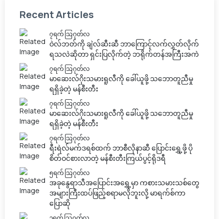
Recent Articles
၇ရက် သြဂုတ်လ
ဝဲလ်ဘတ်ကို ချဲလ်ဆီးဆီ ဘာကြောင့်လက်လွှတ်လိုက်
ရသလဲဆိုတာ ရှင်းပြလိုက်တဲ့ ဘရိုက်တန်အကြီးအကဲ
၇ရက် သြဂုတ်လ
မာဆေးလ်ဂိုးသမားရူလီကို ခေါ်ယူဖို့ သဘောတူညီမှု
ရရှိခဲ့တဲ့ မန်စီးတီး
၇ရက် သြဂုတ်လ
မာဆေးလ်ဂိုးသမားရူလီကို ခေါ်ယူဖို့ သဘောတူညီမှု
ရရှိခဲ့တဲ့ မန်စီးတီး
၇ရက် သြဂုတ်လ
ရီးရဲလ်မက်ဒရစ်ထက် ဘာစီလိုနာဆီ ပြောင်းရွှေ့ဖို့ ပို
စိတ်ဝင်စားလာတဲ့ မန်စီးတီးကြယ်ပွင့်ရိုဒရီ
၅ရက် သြဂုတ်လ
အခုနွေရာသီအပြောင်းအရွှေ့မှာ ကစားသမားသစ်တွေ
အများကြီးထပ်ဖြည့်စရာမလိုဘူးလို့ မာရက်စ်ကာ
ပြောဆို
၃ရက် သြဂုတ်လ