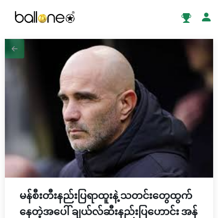
မန်စီးတီးနည်းပြရာထူးနဲ့ သတင်းတွေထွက်
နေတဲ့အပေါ် ချယ်လ်ဆီးနည်းပြဟောင်း အန်