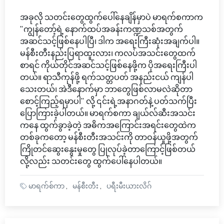
အခုလို သတင်းတွေထွက်ပေါ်နေချိန်မှာပဲ မာရက်စကာက
"ကျွန်တော့်ရဲ့ နောက်ထပ်အခန်းကဏ္ဍသစ်အတွက်
အဆင်သင့်ဖြစ်နေပါပြီ၊ ဒါက အရေးကြီးဆုံးအချက်ပါ။
မန်စီးတီးနည်းပြရာထူးလား၊ ကလပ်အသင်းတွေထက်
စာရင် ကိုယ်တိုင်အဆင်သင့်ဖြစ်နေဖို့က ပိုအရေးကြီးပါ
တယ်။ ရာသီကုန်ဖို့ ရက်သတ္တပတ် အနည်းငယ် ကျန်ပါ
သေးတယ်၊ အဲဒီနောက်မှာ ဘာတွေဖြစ်လာမလဲဆိုတာ
စောင့်ကြည့်ရမှာပါ" လို့ ၎င်းရဲ့အနာဂတ်နဲ့ ပတ်သက်ပြီး
ပြောကြားခဲ့ပါတယ်။ မာရက်စကာ ချယ်လ်ဆီးအသင်း
ကနေ ထွက်ခွာခဲ့တဲ့ အဓိကအကြောင်းအရင်းတွေထဲက
တစ်ခုကတော့ မန်စီးတီးအသင်းကို တာဝန်ယူဖို့အတွက်
ကြိုတင်ဆွေးနွေးမှုတွေ ပြုလုပ်ခဲ့တာကြောင့်ဖြစ်တယ်
လို့လည်း သတင်းတွေ ထွက်ပေါ်နေပါတယ်။
မာရက်စ်ကာ
မန်စီးတီး
ပရီးမီးယားလိဂ်