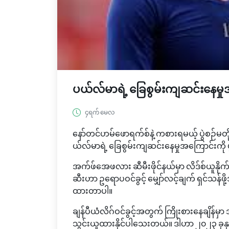
ပယ်လ်မာရဲ့ ခြေစွမ်းကျဆင်းနေမှ
၄ရက် မေလ
နော်တင်ဟမ်ဖောရက်စ်နဲ့ ကစားရမယ့် ပွဲစဉ်မတိ
ယ်လ်မာရဲ့ ခြေစွမ်းကျဆင်းနေမှုအကြောင်းကို 
အက်ဖ်အေဖလား ဆီမီးဖိုင်နယ်မှာ လိဒ်စ်ယူနိုက်တက်က
ဆီးဟာ ဥရောပဝင်ခွင့် မျှော်လင့်ချက် ရှင်သန်ဖိ
ထားတာပါ။
ချန်ပီယံလိဂ်ဝင်ခွင့်အတွက် ကြိုးစားနေချိန်မှာ 
သွင်းယူထားနိုင်ပါသေးတယ်။ ဒါဟာ ၂၀၂၃ ခုနှစ်မ