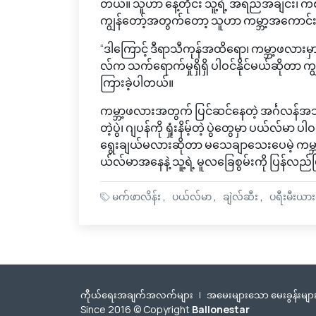
တယ်။ သူဟာ နေ့တိုင်း သူ့ရဲ့ အရည်အချင်း၊ က
ကျွန်တော့်အတွက်တော့ သူဟာ ကမ္ဘာ့အကောင
“ဒါကြောင့် ဒီရာသီကုန်အထိရော၊ ကမ္ဘာ့ဖလားမ
လ်က သက်ရောက်မှုရှိရှိ ပါဝင်နိုင်မယ်ဆိုတာ ကျ
ကြားခဲ့ပါတယ်။
ကမ္ဘာ့ဖလားအတွက် ပြင်ဆင်နေတဲ့ အင်္ဂလန်အသင
တဲ့ပွဲ၊ ဂျပန်ကို ရှုံးနိမ့်တဲ့ ပွဲတွေမှာ ပယ်လ
ရွေးချယ်မလားဆိုတာ မသေချာသေးပေမဲ့ ကမ္ဘာ့ဖလ
ယ်လ်မာအနေနဲ့ သူ့ရဲ့ မူလခြေစွမ်းကို ပြန်လည်
မက်ဖာလိန်း
ပယ်လ်မာ
ချဲလ်ဆီး
ပရီးမီးယား
ကီုယ်ရေးအချက်အလက်များ
|
အမေးများသော မေးခွန်းမျာ
Since 2016 © Copyright
Ballonestar