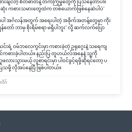
စားချင်တဲ့ စိတ်ဓာတ်နဲ့ တက်ကြွမှုတွေကို ပြသနေတာပါ။
်းဆုံး ကစားသမားတွေထဲက တစ်ယောက်ဖြစ်နေဆဲပါပဲ”
ှာပါ အင်္ဂလန်အတွက် အရေးပါတဲ့ အခိုက်အတန့်တွေမှာ ကိုး
ွန်တော် ဘာမှ စိုးရိမ်စရာ မရှိပါဘူး” လို့ ဆက်လက်ပြော
်းရဲ့ ဝမ်ဘလေကွင်းမှာ ကစားခဲ့တဲ့ ဥရုဂွေးနဲ့ သရေကျ
်မာ ပါဝင်ကစားခဲ့ပါတယ်။ နည်းပြ တူဟယ်လ်အနေနဲ့ သူ့ကို
ားသွားမယ့် လူစာရင်းမှာ ပါဝင်ခွင့်ရဖို့ဆိုရင်တော့ ပ
ပြသဖို့ လိုအပ်နေပြီ ဖြစ်ပါတယ်။
လိဂ်
း