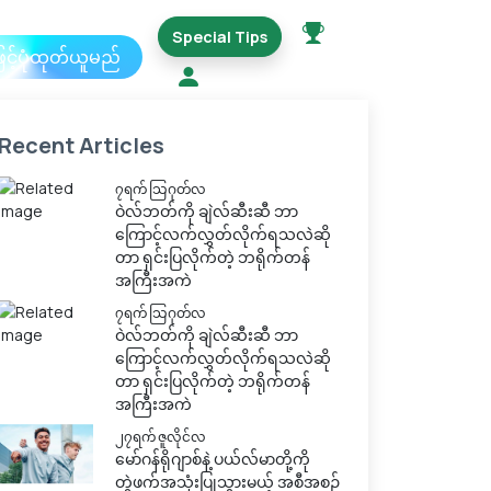
Special Tips
ြင့်ပုံထုတ်ယူမည်
Recent Articles
၇ရက် သြဂုတ်လ
ဝဲလ်ဘတ်ကို ချဲလ်ဆီးဆီ ဘာ
ကြောင့်လက်လွှတ်လိုက်ရသလဲဆို
တာ ရှင်းပြလိုက်တဲ့ ဘရိုက်တန်
အကြီးအကဲ
၇ရက် သြဂုတ်လ
ဝဲလ်ဘတ်ကို ချဲလ်ဆီးဆီ ဘာ
ကြောင့်လက်လွှတ်လိုက်ရသလဲဆို
တာ ရှင်းပြလိုက်တဲ့ ဘရိုက်တန်
အကြီးအကဲ
၂၇ရက် ဇူလိုင်လ
မော်ဂန်ရိုဂျာစ်နဲ့ ပယ်လ်မာတို့ကို
တွဲဖက်အသုံးပြုသွားမယ့် အစီအစဉ်