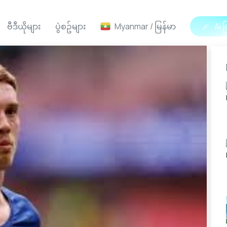
ဗီဒီယိုများ
ပွဲစဥ်များ
Myanmar / မြန်မာ
Ai ဖ