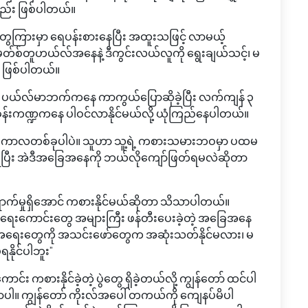
်းလည်း ဖြစ်ပါတယ်။
ွေကြားမှာ ရေပန်းစားနေပြီး အထူးသဖြင့် လာမယ့်
မတ်စ်တူဟယ်လ်အနေနဲ့ ဒီကွင်းလယ်လူကို ရွေးချယ်သင့်၊ မ
 ဖြစ်ပါတယ်။
န်းက ပယ်လ်မာဘက်ကနေ ကာကွယ်ပြောဆိုခဲ့ပြီး လက်ကျန် ၃
းကဏ္ဍကနေ ပါဝင်လာနိုင်မယ်လို့ ယုံကြည်နေပါတယ်။
ဲ့ ကာလတစ်ခုပါပဲ။ သူဟာ သူ့ရဲ့ ကစားသမားဘဝမှာ ပထမ
ဲ့ရပြီး အဲဒီအခြေအနေကို ဘယ်လိုကျော်ဖြတ်ရမလဲဆိုတာ
ောက်မှုရှိအောင် ကစားနိုင်မယ်ဆိုတာ သိသာပါတယ်။
ရေးကောင်းတွေ အများကြီး ဖန်တီးပေးခဲ့တဲ့ အခြေအနေ
င့်အရေးတွေကို အသင်းဖော်တွေက အဆုံးသတ်နိုင်မလား၊ မ
ရနိုင်ပါဘူး”
်း ကစားနိုင်ခဲ့တဲ့ ပွဲတွေ ရှိခဲ့တယ်လို့ ကျွန်တော် ထင်ပါ
တာပါ။ ကျွန်တော် ကိုးလ်အပေါ် တကယ်ကို ကျေနပ်မိပါ