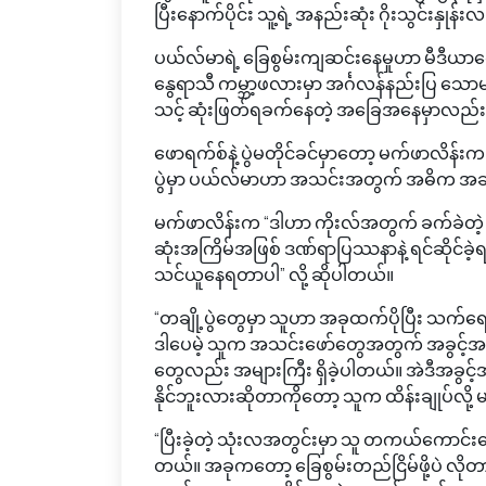
ပြီးနောက်ပိုင်း သူ့ရဲ့ အနည်းဆုံး ဂိုးသွင်းနှုန
ပယ်လ်မာရဲ့ ခြေစွမ်းကျဆင်းနေမှုဟာ မီဒီယာတ
နွေရာသီ ကမ္ဘာ့ဖလားမှာ အင်္ဂလန်နည်းပြ သော
သင့် ဆုံးဖြတ်ရခက်နေတဲ့ အခြေအနေမှာလည်း
ဖောရက်စ်နဲ့ ပွဲမတိုင်ခင်မှာတော့ မက်ဖာလိ
ပွဲမှာ ပယ်လ်မာဟာ အသင်းအတွက် အဓိက အခန်
မက်ဖာလိန်းက “ဒါဟာ ကိုးလ်အတွက် ခက်ခဲတ
ဆုံးအကြိမ်အဖြစ် ဒဏ်ရာပြဿနာနဲ့ ရင်ဆိုင်ခ
သင်ယူနေရတာပါ” လို့ ဆိုပါတယ်။
“တချို့ပွဲတွေမှာ သူဟာ အခုထက်ပိုပြီး သက်ရ
ဒါပေမဲ့ သူက အသင်းဖော်တွေအတွက် အခွင့်အ
တွေလည်း အများကြီး ရှိခဲ့ပါတယ်။ အဲဒီအခွ
နိုင်ဘူးလားဆိုတာကိုတော့ သူက ထိန်းချုပ်လို့ မ
“ပြီးခဲ့တဲ့ သုံးလအတွင်းမှာ သူ တကယ်ကောင်းကောင
တယ်။ အခုကတော့ ခြေစွမ်းတည်ငြိမ်ဖို့ပဲ လို