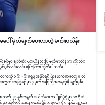
ုအပေါ် မှတ်ချက်ပေးလာတဲ့ မက်ဖာလိန်း
ုင်ခင်မှာ ချဲလ်ဆီး ယာယီနည်းပြ မက်ဖာလိန်းက ကိုးလ်ပ
ပွင့်ပွင့်လင်းလင်း ပြောကြားလိုက်ပါတယ်။
ို ၁ ဂိုး - ဂိုးမရှိနဲ့ အနိုင်ရရှိပြီးနောက်မှာတော့ ချဲလ်
ု့အတွက် အခုပွဲစဉ်မှာ ၃ မှတ် အပြည့်အဝရယူဖို့ ရည်မှန်း
အသက် ၂၃ နှစ်အရွယ် ပယ်လ်မာဟာ ပြိုင်ပွဲစုံမှာ ၁၀ ဂိုးပဲ
ှာ မန်စီးတီးကနေ စတန်းဖို့ဒ်ဘရစ်ချ်ကို ပြောင်းရွှေ့လာ