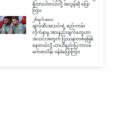
ရှိထားပါတယ်လို့ အလွန်ဆို ပြော
ကြား
၂၆ရက် မေလ
ချဲလ်ဆီးအသင်းရဲ့ စည်းကမ်း
လိုက်နာမှု အားနည်းချက်တွေဟာ
အသင်းအတွက် ပြဿနာတစ်ခုဖြစ်
နေတယ်လို့ ယာယီနည်းပြ ကလမ်
မက်ဖာလိန်း ဝန်ခံပြောကြား