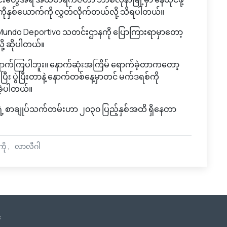
်ကိုနှစ်ယောက်ကို လွှတ်လိုက်တယ်လို့ သိရပါတယ်။
ိုက Mundo Deportivo သတင်းဌာနကို ပြောကြားရာမှာတော့
ို့ ဆိုပါတယ်။
ောက်ကြပါဘူး။ နောက်ဆုံးအကြိမ် ရောက်ခဲ့တာကတော့
ီး ပွဲပြီးတာနဲ့ နောက်တစ်နေ့မှာတင် မက်ဒရစ်ကို
ခဲ့ပါတယ်။
့ စာချုပ်သက်တမ်းဟာ ၂၀၃၀ ပြည့်နှစ်အထိ ရှိနေတာ
ို
လာလီဂါ
း