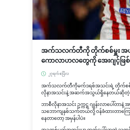
အက်သလက်တီကို တိုက်စစ်မှူး အယ်
ကောလာဟလတွေကို အေးဂျင့်ဖြစ်သူ
၂၇ရက် ဧပြီလ
အက်သလက်တီကိုမက်ဒရစ်အသင်းရဲ့ တိုက်စစ်မှ
လိုနာအသင်းနဲ့ အဆက်အသွယ်ရှိနေတယ်ဆိုတဲ့ 
ဘာစီလိုနာအသင်း ဥက္ကဋ္ဌ ဂျုန်းလာပေါ်တာနဲ့ 
သဘောကျနှစ်သက်တယ်လို့ ဝန်ခံထားတာကြောင့
နေတာတော့ အမှန်ပါပဲ။
အခုတစ်ပတ်အတွင်းမှာ ထွက်ပေါ်လာတဲ့ သတင်းတ