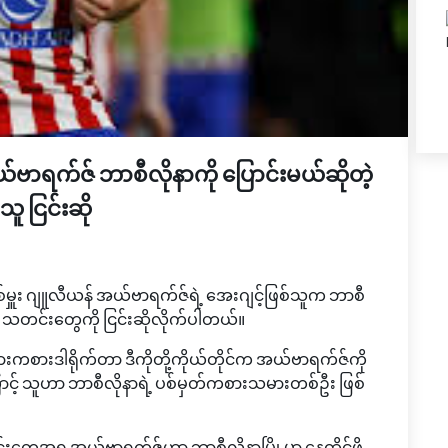
ဗာရက်ဇ် ဘာစီလိုနာကို ပြောင်းမယ်ဆိုတဲ့
 ငြင်းဆို
ူး ဂျူလီယန် အယ်ဗာရက်ဇ်ရဲ့ အေးဂျင့်ဖြစ်သူက ဘာစီ
သတင်းတွေကို ငြင်းဆိုလိုက်ပါတယ်။
အားကစားဒါရိုက်တာ ဒီကိုတို့ကိုယ်တိုင်က အယ်ဗာရက်ဇ်ကို
် သူဟာ ဘာစီလိုနာရဲ့ ပစ်မှတ်ကစားသမားတစ်ဦး ဖြစ်
ွေအရ အယ်ဗာရက်ဇ်ဟာ ဘာစီလိုနာမြို့မှာ နေထိုင်ဖို့