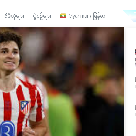
ဗီဒီယိုများ
ပွဲစဥ်များ
Myanmar / မြန်မာ
Ai ဖ