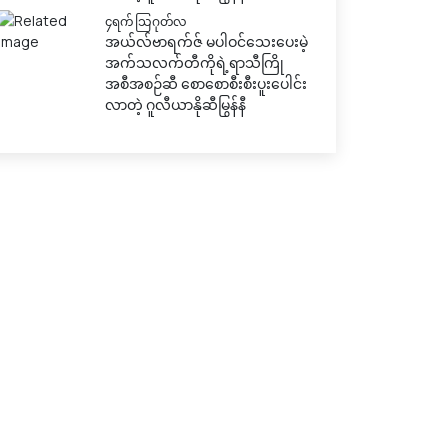
၄ရက် သြဂုတ်လ
အယ်လ်ဗာရက်ဇ် မပါဝင်သေးပေးမဲ့
အက်သလက်တီကိုရဲ့ရာသီကြို
အစီအစဉ်ဆီ စောစောစီးစီးပူးပေါင်း
လာတဲ့ ဂူလီယာနိုဆီမြွန်နီ