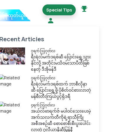
Special Tips
ြင့်ပုံထုတ်ယူမည်
Recent Articles
၇ရက် သြဂုတ်လ
ရီးရဲလ်မက်ဒရစ်ဆီ ပြောင်းရွှေ့သွား
နိုင်လို့ အတိုင်းမသိဝမ်းသာပီတိဖြစ်
နေတဲ့ ဒီအိုမန်ဒီ
၇ရက် သြဂုတ်လ
ရီးရဲလ်မက်ဒရစ်ထက် ဘာစီလိုနာ
ဆီ ပြောင်းရွှေ့ဖို့ ပိုစိတ်ဝင်စားလာတဲ့
မန်စီးတီးကြယ်ပွင့်ရိုဒရီ
၄ရက် သြဂုတ်လ
အယ်လ်ဗာရက်ဇ် မပါဝင်သေးပေးမဲ့
အက်သလက်တီကိုရဲ့ရာသီကြို
အစီအစဉ်ဆီ စောစောစီးစီးပူးပေါင်း
လာတဲ့ ဂူလီယာနိုဆီမြွန်နီ