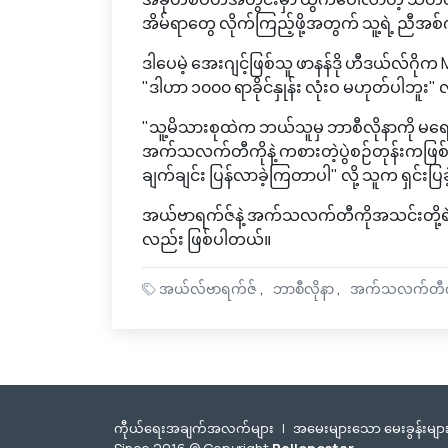
အိမ်ရာတွေ လိုက်ကြည့်ဖို့အတွက် သူ့ရဲ့ ညီအစ
ဒါပေမဲ့ အေးဂျင့်ဖြစ်သူ ဖာနန်ဒို ဟီဒယ်လ်ဂ
"ဒါဟာ ၁၀၀၀ ရာခိုင်နှုန်း လုံးဝ မဟုတ်ပါဘူး" လ
"သူ့မိသားစုထဲက ဘယ်သူမှ ဘာစီလိုနာကို မရ
အက်သလက်တီကိုနဲ့ ကစားတဲ့ပွဲစဉ်တုန်းကဖြစ်ပြ
ချက်ချင်း ပြန်လာခဲ့ကြတာပါ" လို့ သူက ရှင်းပြ
အယ်ဗာရက်ဇ်နဲ့ အက်သလက်တီကိုအသင်းတို့ရဲ
လည်း ဖြစ်ပါတယ်။
အယ်လ်ဗာရက်ဇ်
ဘာစီလိုနာ
အက်သလက်တီက
ကီုယ်ရေးအချက်အလက်များ
|
အမေးများသော မေးခွန်းမျာ