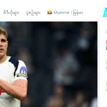
ဗီဒီယိုများ
ပွဲစဥ်များ
Myanmar / မြန်မာ
Ai ဖ