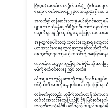
ပြီးခဲ့တဲ့ အပတ်က ဘရိုက်တန်နဲ့ ၂ ဂိုးစီ သရေက
နေရာက ဝက်စ်ဟမ်းနဲ့ ၂ မှတ်အကွာမှာ ရှိနေပ
အကယ်၍ တန်းဆင်းသွားခဲ့မယ်ဆိုရင်တော့ မြ
များဟာ ရည်မှန်းချက်ရှိရုံတင်မကဘဲ နောက်ရ
တွေကို ရှာဖွေပြီး ထွက်ခွာသွားကြမှာ အသေအခ
အခုထွက်ပေါ်လာတဲ့ သတင်းတွေအရ တော့တင်ဟမ
ဟာ အသင်းကနေ ထွက်ခွာသွားနိုင်တယ်လို့ သိ
နေ ထွက်ခွာရတော့မယ့် အသင်းရဲ့ အခြေအနေက
လာမယ့်လတွေမှာ သူတို့ရဲ့ ခံစစ်ပိုင်းကို အားဖြည
ဗန်ကို စိတ်ဝင်စားနေကြပါတယ်။
လီဗာပူးဟာ ကွန်နတေးကို စာချုပ်သစ် မချုပ
ဗန်ဒိုက်ကို အားကိုးနေရပါတယ်။ ဒါ့အပြင် ရ
တစ်ဖက်မှာလည်း ယူနိုက်တက်ဟာ မိုက်ကယ်က
ထိပ်သီးအသင်းတွေနဲ့ ယှဉ်ပြိုင်ဖို့ ပြင်ဆင်
အလှည့်ကျသုံးနိုင်ဖို့ ဗန်ဒီဗန်လို အရည်အချင်