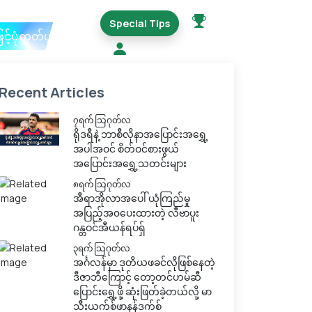
Special Tips
ြင့်ပုံထုတ်ယူမည်
Recent Articles
၇ရက် သြဂုတ်လ
ရိုဒရီနဲ့ ဘာစီလိုနာအပြောင်းအရွှေ့
အပါအဝင် စိတ်ဝင်စားဖွယ်
အပြောင်းအရွှေ့သတင်းများ
၈ရက် သြဂုတ်လ
အီရာအိုလာအပေါ် ယုံကြည်မှု
အပြည့်အ၀ပေးထားတဲ့ လီဗာပူး
ဂန္တဝင်အီယန်ရပ်ရှ်
၃ရက် သြဂုတ်လ
အင်္ဂလန်မှာ ဒုတိယဖခင်လိုဖြစ်နေတဲ့
ဒီဇာဘီကြောင့် တော့တင်ဟမ်ဆီ
ပြောင်းရွှေ့ဖို့ ဆုံးဖြတ်ခဲ့တယ်လို့ မာ
သီးယက်စ်ဖာနန်ဒက်စ်