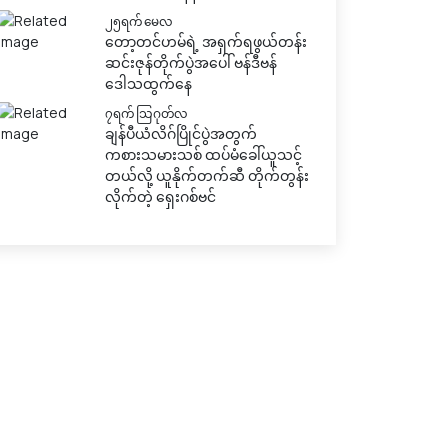
၂၅ရက် မေလ
တော့တင်ဟမ်ရဲ့ အရှက်ရဖွယ်တန်း
ဆင်းဇုန်တိုက်ပွဲအပေါ် ဗန်ဒီဗန်
ဒေါသထွက်နေ
၇ရက် သြဂုတ်လ
ချန်ပီယံလိဂ်ပြိုင်ပွဲအတွက်
ကစားသမားသစ် ထပ်မံခေါ်ယူသင့်
တယ်လို့ ယူနိုက်တက်ဆီ တိုက်တွန်း
လိုက်တဲ့ ရှေးဂစ်ဗင်