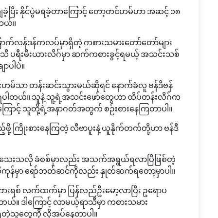
ျခဲ့ပြီး နိုင်ပွဲမရခဲ့တာကြောင့် တော့တင်ဟမ်ဟာ အဆင့် ၁၈
ါတယ်။
ောက်လန်ဒန်ကလပ်မှာရှိတဲ့ ကစားသမားတော်တော်များ
ာသီ ပရီးမီးယားလိဂ်မှာ ဆက်ကစားခွင့်ရမယ့် အသင်းသစ်
ျာပါပဲ။
်သာ တန်းဆင်းသွားမယ်ဆိုရင် နောက်ခံလူ ဗန်ဒီဗန်
ရပါတယ်။ သူနဲ့ သူ့ရဲ့အသင်းဖော်တွေဟာ ထိပ်တန်းလိဂ်က
ြောင့် သူတို့ရဲ့အနာဂတ်အတွက် စဉ်းစားနေကြတာပါ။
့်ဖို့ ကြိုးစားနေကြတဲ့ လီဗာပူးနဲ့ ယူနိုက်တက်တို့ဟာ ဗန်ဒီ
်ရသေးသလို ခံစစ်မှာလည်း အသက်အရွယ်ရလာပြီဖြစ်တဲ့
ာသီကုန်မှာ ရော်ဘတ်ဆင်ကိုလည်း နှုတ်ဆက်ရတော့မှာပါ။
ားရစ် လက်ထက်မှာ ပြန်လည်ဦးမော့လာပြီး ဥရောပ
နေပါတယ်။ ဒါကြောင့် လာမယ့်ရာသီမှာ ကစားသမား
းရှိတဲ့သူတွေကို လိုအပ်နေတာပါ။