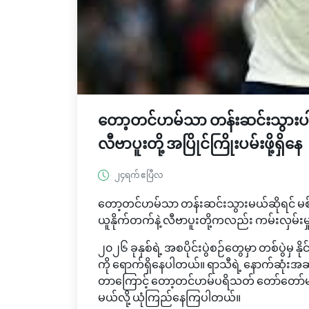
တော့တင်ဟမ်သာ တန်းဆင်းသွားပါက ဗန
လီဗာပူးတို့ အပြိုင်ကြိုးပမ်းဖို့ရှိနေ
၂၄ရက် ဧပြီလ
တော့တင်ဟမ်သာ တန်းဆင်းသွားမယ်ဆိုရင် မစ်ကီ
ယူနိုက်တက်နဲ့ လီဗာပူးတို့ကလည်း ကမ်းလှမ်းမ
၂၀၂၆ ခုနှစ်ရဲ့ အစပိုင်းပွဲစဉ်တွေမှာ တစ်ပွဲ
ကို ရောက်ရှိနေပါတယ်။ ရာသီရဲ့ နောက်ဆုံးအဆင
တာကြောင့် တော့တင်ဟမ်ပရိသတ် တော်တော်မျာ
မယ်လို့ ယုံကြည်နေကြပါတယ်။