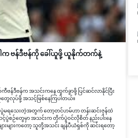
်ဒီဗန်ကို ခေါ်ယူဖို့ ယူနိုက်တက်နဲ့
ဗန်ဒီဗန်က အသင်းကနေ ထွက်ခွာဖို့ ပြင်ဆင်လာနိုင်ပြီး
ှုတွေလုပ်ဖို့ အသင့်ဖြစ်နေကြပါတယ်။
မှ နိုင်ပွဲမရသေးတဲ့အတွက် တော့တင်ဟမ်ဟာ တန်းဆင်းဇုန်ထဲ
့်ပွဲစဉ်တွေမှာ အသင်းက တိုက်ပွဲဝင်လိုစိတ် နည်းပါးနေ
းများကတော့ သူတို့အသင်း ချန်ပီယံရှစ်ကို ဆင်းရတော့