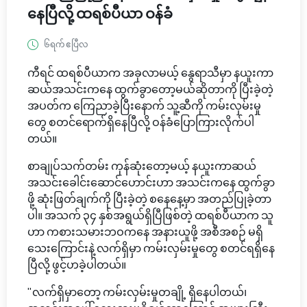
နေပြီလို့ ထရစ်ပီယာ ဝန်ခံ
၆ရက် ဧပြီလ
ကီရင် ထရစ်ပီယာက အခုလာမယ့် နွေရာသီမှာ နယူးကာ
ဆယ်အသင်းကနေ ထွက်ခွာတော့မယ်ဆိုတာကို ပြီးခဲ့တဲ့
အပတ်က ကြေညာခဲ့ပြီးနောက် သူ့ဆီကို ကမ်းလှမ်းမှု
တွေ စတင်ရောက်ရှိနေပြီလို့ ဝန်ခံပြောကြားလိုက်ပါ
တယ်။
စာချုပ်သက်တမ်း ကုန်ဆုံးတော့မယ့် နယူးကာဆယ်
အသင်းခေါင်းဆောင်ဟောင်းဟာ အသင်းကနေ ထွက်ခွာ
ဖို့ ဆုံးဖြတ်ချက်ကို ပြီးခဲ့တဲ့ စနေနေ့မှာ အတည်ပြုခဲ့တာ
ပါ။ အသက် ၃၄ နှစ်အရွယ်ရှိပြီဖြစ်တဲ့ ထရစ်ပီယာက သူ
ဟာ ကစားသမားဘဝကနေ အနားယူဖို့ အစီအစဉ် မရှိ
သေးကြောင်းနဲ့ လက်ရှိမှာ ကမ်းလှမ်းမှုတွေ စတင်ရရှိနေ
ပြီလို့ ဖွင့်ဟခဲ့ပါတယ်။
"လက်ရှိမှာတော့ ကမ်းလှမ်းမှုတချို့ ရှိနေပါတယ်၊