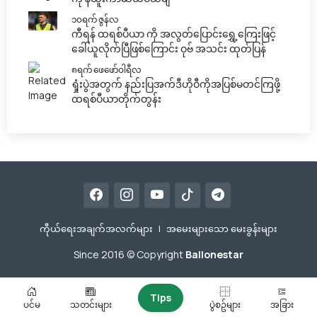
၁၀ရက် ဇွန်လ
ကီရန် ထရစ်ပီယာ ကို အလွတ်ပြောင်းရွှေ့ကြေးဖြင့်
ခေါ်ယူလိုက်ပြီဖြစ်ကြောင်း ဝုဗ် အသင်း ထုတ်ပြန်
၈ရက် ဖေဖော်ဝါရီလ
ရှုံးပွဲအတွက် နည်းပြအက်ဒီဟိုဝီကိုအပြစ်မတင်ကြဖို့
ထရစ်ပီယာတိုက်တွန်း
ကီုယ်ရေးအချက်အလက်များ
|
အမေးများသော မေးခွန်းများ
Since 2016 © Copyright
Ballonestar
Tips
ပင်မ
သတင်းများ
ပွဲစဥ်များ
အခြား