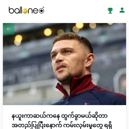
နယူးကာဆယ်ကနေ ထွက်ခွာမယ်ဆိုတာ
အတည်ပြုပြီးနောက် ကမ်းလှမ်းမှုတွေ ရရှိ