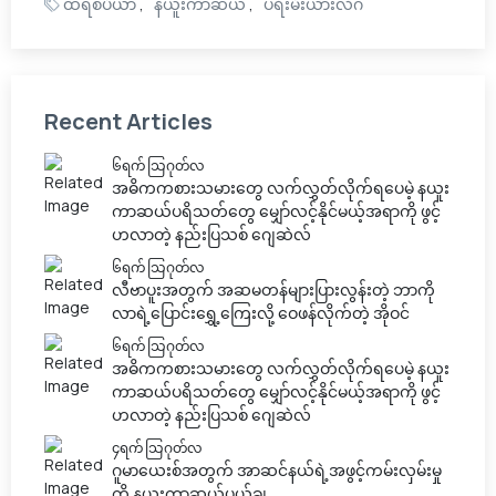
ထရစ်ပီယာ
နယူးကာဆယ်
ပရီးမီးယားလိဂ်
Recent Articles
၆ရက် သြဂုတ်လ
အဓိကကစားသမားတွေ လက်လွှတ်လိုက်ရပေမဲ့ နယူး
ကာဆယ်ပရိသတ်တွေ မျှော်လင့်နိုင်မယ့်အရာကို ဖွင့်
ဟလာတဲ့ နည်းပြသစ် ဂျေဆဲလ်
၆ရက် သြဂုတ်လ
လီဗာပူးအတွက် အဆမတန်များပြားလွန်းတဲ့ ဘာကို
လာရဲ့ပြောင်းရွှေ့ကြေးလို့ ဝေဖန်လိုက်တဲ့ အိုဝင်
၆ရက် သြဂုတ်လ
အဓိကကစားသမားတွေ လက်လွှတ်လိုက်ရပေမဲ့ နယူး
ကာဆယ်ပရိသတ်တွေ မျှော်လင့်နိုင်မယ့်အရာကို ဖွင့်
ဟလာတဲ့ နည်းပြသစ် ဂျေဆဲလ်
၄ရက် သြဂုတ်လ
ဂူမာယေးစ်အတွက် အာဆင်နယ်ရဲ့အဖွင့်ကမ်းလှမ်းမှု
ကို နယူးကာဆယ်ပယ်ချ