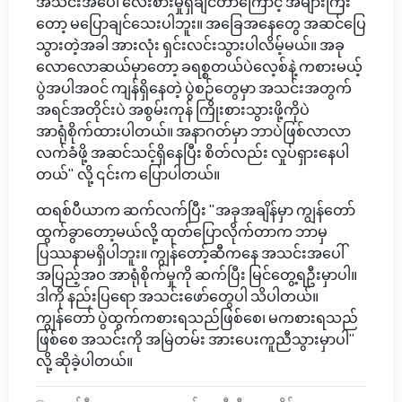
အသင်းအပေါ် လေးစားမှုရှိချင်တာကြောင့် အများကြီး
တော့ မပြောချင်သေးပါဘူး။ အခြေအနေတွေ အဆင်ပြေ
သွားတဲ့အခါ အားလုံး ရှင်းလင်းသွားပါလိမ့်မယ်။ အခု
လောလောဆယ်မှာတော့ ခရစ္စတယ်ပဲလေ့စ်နဲ့ ကစားမယ့်
ပွဲအပါအဝင် ကျန်ရှိနေတဲ့ ပွဲစဉ်တွေမှာ အသင်းအတွက်
အရင်အတိုင်းပဲ အစွမ်းကုန် ကြိုးစားသွားဖို့ကိုပဲ
အာရုံစိုက်ထားပါတယ်။ အနာဂတ်မှာ ဘာပဲဖြစ်လာလာ
လက်ခံဖို့ အဆင်သင့်ရှိနေပြီး စိတ်လည်း လှုပ်ရှားနေပါ
တယ်" လို့ ၎င်းက ပြောပါတယ်။
ထရစ်ပီယာက ဆက်လက်ပြီး "အခုအချိန်မှာ ကျွန်တော်
ထွက်ခွာတော့မယ်လို့ ထုတ်ပြောလိုက်တာက ဘာမှ
ပြဿနာမရှိပါဘူး။ ကျွန်တော့်ဆီကနေ အသင်းအပေါ်
အပြည့်အဝ အာရုံစိုက်မှုကို ဆက်ပြီး မြင်တွေ့ရဦးမှာပါ။
ဒါကို နည်းပြရော အသင်းဖော်တွေပါ သိပါတယ်။
ကျွန်တော် ပွဲထွက်ကစားရသည်ဖြစ်စေ၊ မကစားရသည်
ဖြစ်စေ အသင်းကို အမြဲတမ်း အားပေးကူညီသွားမှာပါ"
လို့ ဆိုခဲ့ပါတယ်။