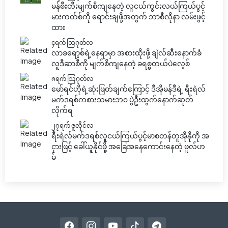
မန်စီးတီးမျက်စိကျနေတဲ့ လူငယ်ကွင်းလယ်ကြယ်ပွင့်
မားကတ်စ်ကို ရောင်းချဖို့အတွက် ဘာစီလိုနာ လမ်းဖွင့်
ထား
၄ရက် သြဂုတ်လ
လာခရော့စ်ရဲ့နေရာမှာ အစားထိုးဖို့ ချဲလ်ဆီးနောက်ခံ
လူဒီဆာစီကို မျက်စိကျနေတဲ့ ခရစ္စတယ်ပဲလေ့စ်
၈ရက် သြဂုတ်လ
မော်ရင်ဟိုရဲ့ဆုံးဖြတ်ချက်ကြောင့် ဒီအိုမန်ဒီရဲ့ ရီးရဲလ်
မက်ဒရစ်ကစားသမားဘ၀ ပွဲဦးထွက်နောက်ဆုတ်
လိုက်ရ
၂၇ရက် ဇူလိုင်လ
ရီးရဲလ်မက်ဒရစ်လူငယ်ကြယ်ပွင့်မာစတန်တူအိုနိုကို အ
ငှားဖြင့် ခေါ်ယူနိုင်ဖို့ အခြေအနေကောင်းနေတဲ့ ဖူလ်ဟ
မ်