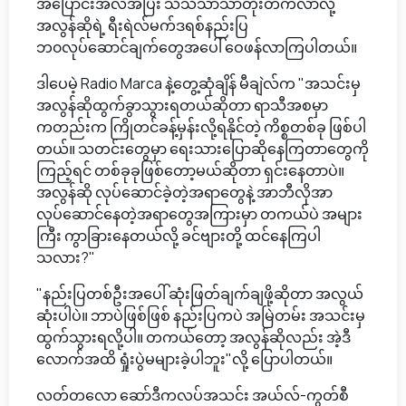
အပြောင်းအလဲအပြီး သိသိသာသာတိုးတက်လာလို့
အလွန်ဆိုရဲ့ ရီးရဲလ်မက်ဒရစ်နည်းပြ
ဘ၀လုပ်ဆောင်ချက်တွေအပေါ် ဝေဖန်လာကြပါတယ်။
ဒါပေမဲ့ Radio Marca နဲ့တွေ့ဆုံချိန် မီချဲလ်က "အသင်းမှ
အလွန်ဆိုထွက်ခွာသွားရတယ်ဆိုတာ ရာသီအစမှာ
ကတည်းက ကြိုတင်ခန့်မှန်းလို့ရနိုင်တဲ့ ကိစ္စတစ်ခု ဖြစ်ပါ
တယ်။ သတင်းတွေမှာ ရေးသားပြောဆိုနေကြတာတွေကို
ကြည့်ရင် တစ်ခုခုဖြစ်တော့မယ်ဆိုတာ ရှင်းနေတာပဲ။
အလွန်ဆို လုပ်ဆောင်ခဲ့တဲ့အရာတွေနဲ့ အာဘီလိုအာ
လုပ်ဆောင်နေတဲ့အရာတွေအကြားမှာ တကယ်ပဲ အများ
ကြီး ကွာခြားနေတယ်လို့ ခင်ဗျားတို့ ထင်နေကြပါ
သလား?"
"နည်းပြတစ်ဦးအပေါ် ဆုံးဖြတ်ချက်ချဖို့ဆိုတာ အလွယ်
ဆုံးပါပဲ။ ဘာပဲဖြစ်ဖြစ် နည်းပြကပဲ အမြဲတမ်း အသင်းမှ
ထွက်သွားရလို့ပါ။ တကယ်တော့ အလွန်ဆိုလည်း အဲ့ဒီ
လောက်အထိ ရှုံးပွဲမများခဲ့ပါဘူး"လို့ ပြောပါတယ်။
လတ်တလော ဆော်ဒီကလပ်အသင်း အယ်လ်-ကွတ်စီ