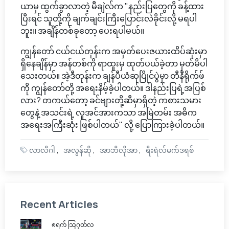
ယာမှ ထွက်ခွာလာတဲ့ မီချဲလ်က "နည်းပြတွေကို ခန့်ထား
ပြီးရင် သူတို့ကို ချက်ချင်းကြီးပြောင်းလဲခိုင်းလို့ မရပါ
ဘူး။ အချိန်တစ်ခုတော့ ပေးရပါမယ်။
ကျွန်တော် ငယ်ငယ်တုန်းက အမှတ်ပေးဇယားထိပ်ဆုံးမှာ
ရှိနေချိန်မှာ အန်တစ်ကို ရာထူးမှ ထုတ်ပယ်ခဲ့တာ မှတ်မိပါ
သေးတယ်။ အဲ့ဒီတုန်းက ချန်ပီယံဆုပြိုင်ပွဲမှာ တီနီရိုက်ဖ်
ကို ကျွန်တော်တို့ အရေးနိမ့်ခဲ့ပါတယ်။ ဒါနည်းပြရဲ့အပြစ်
လား? တကယ်တော့ ခင်ဗျားတို့ဆီမှာရှိတဲ့ ကစားသမား
တွေနဲ့ အသင်းရဲ့ လူအင်အားကသာ အမြဲတမ်း အဓိက
အရေးအကြီးဆုံး ဖြစ်ပါတယ်" လို့ ပြောကြားခဲ့ပါတယ်။
လာလီဂါ
အလွန်ဆို
အာဘီလိုအာ
ရီးရဲလ်မက်ဒရစ်
Recent Articles
၈ရက် သြဂုတ်လ