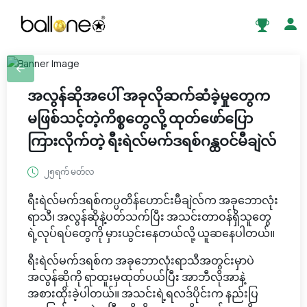
အလွန်ဆိုအပေါ် အခုလိုဆက်ဆံခဲ့မှုတွေက
မဖြစ်သင့်တဲ့ကိစ္စတွေလို့ ထုတ်ဖော်ပြော
ကြားလိုက်တဲ့ ရီးရဲလ်မက်ဒရစ်ဂန္ထဝင်မီချဲလ်
၂၅ရက် မတ်လ
ရီးရဲလ်မက်ဒရစ်ကပ္ပတိန်ဟောင်းမီချဲလ်က အခုဘောလုံး
ရာသီ၊ အလွန်ဆိုနဲ့ပတ်သက်ပြီး အသင်းတာဝန်ရှိသူတွေ
ရဲ့လုပ်ရပ်တွေကို မှားယွင်းနေတယ်လို့ ယူဆနေပါတယ်။
ရီးရဲလ်မက်ဒရစ်က အခုဘောလုံးရာသီအတွင်းမှာပဲ
အလွန်ဆိုကို ရာထူးမှထုတ်ပယ်ပြီး အာဘီလိုအာနဲ့
အစားထိုးခဲ့ပါတယ်။ အသင်းရဲ့ရလဒ်ပိုင်းက နည်းပြ