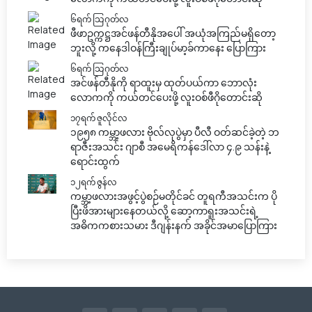
၆ရက် သြဂုတ်လ
ဖီဖာဥက္ကဋ္ဌအင်ဖန်တီနိုအပေါ် အယုံအကြည်မရှိတော့
ဘူးလို့ ကနေဒါဝန်ကြီးချုပ်မာ့ခ်ကာနေး ပြောကြား
၆ရက် သြဂုတ်လ
အင်ဖန်တီနိုကို ရာထူးမှ ထုတ်ပယ်ကာ ဘောလုံး
လောကကို ကယ်တင်ပေးဖို့ လူးဝစ်ဖီဂိုတောင်းဆို
၁၇ရက် ဇူလိုင်လ
၁၉၅၈ ကမ္ဘာ့ဖလား ဗိုလ်လုပွဲမှာ ပီလီ ဝတ်ဆင်ခဲ့တဲ့ ဘ
ရာဇီးအသင်း ဂျာစီ အမေရိကန်ဒေါ်လာ ၄.၉ သန်းနဲ့
ရောင်းထွက်
၁၂ရက် ဇွန်လ
ကမ္ဘာ့ဖလားအဖွင့်ပွဲစဉ်မတိုင်ခင် တူရကီအသင်းက ပို
ပြီးဖိအားများနေတယ်လို့ ဆော့ကာရူးအသင်းရဲ့
အဓိကကစားသမား ဒီဂျန်းနက် အခိုင်အမာပြောကြား