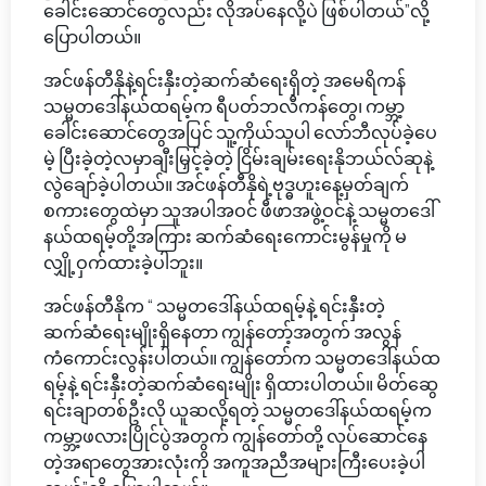
ခေါင်းဆောင်တွေလည်း လိုအပ်နေလို့ပဲ ဖြစ်ပါတယ်”လို့
ပြောပါတယ်။
အင်ဖန်တီနိုနဲ့ရင်းနှီးတဲ့ဆက်ဆံရေးရှိတဲ့ အမေရိကန်
သမ္မတဒေါ်နယ်ထရမ့်က ရီပတ်ဘလီကန်တွေ၊ ကမ္ဘာ့
ခေါင်းဆောင်တွေအပြင် သူ့ကိုယ်သူပါ လော်ဘီလုပ်ခဲ့ပေ
မဲ့ ပြီးခဲ့တဲ့လမှာချီးမြှင့်ခဲ့တဲ့ ငြိမ်းချမ်းရေးနိုဘယ်လ်ဆုနဲ့
လွဲချော်ခဲ့ပါတယ်။ အင်ဖန်တီနိုရဲ့ဗုဒ္ဓဟူးနေ့မှတ်ချက်
စကားတွေထဲမှာ သူအပါအဝင် ဖီဖာအဖွဲ့ဝင်နဲ့ သမ္မတဒေါ်
နယ်ထရမ့်တို့အကြား ဆက်ဆံရေးကောင်းမွန်မှုကို မ
လျှို့ဝှက်ထားခဲ့ပါဘူး။
အင်ဖန်တီနိုက “ သမ္မတဒေါ်နယ်ထရမ့်နဲ့ ရင်းနှီးတဲ့
ဆက်ဆံရေးမျိုးရှိနေတာ ကျွန်တော့်အတွက် အလွန်
ကံကောင်းလွန်းပါတယ်။ ကျွန်တော်က သမ္မတဒေါ်နယ်ထ
ရမ့်နဲ့ ရင်းနှီးတဲ့ဆက်ဆံရေးမျိုး ရှိထားပါတယ်။ မိတ်ဆွေ
ရင်းချာတစ်ဦးလို ယူဆလို့ရတဲ့ သမ္မတဒေါ်နယ်ထရမ့်က
ကမ္ဘာ့ဖလားပြိုင်ပွဲအတွက် ကျွန်တော်တို့ လုပ်ဆောင်နေ
တဲ့အရာတွေအားလုံးကို အကူအညီအများကြီးပေးခဲ့ပါ