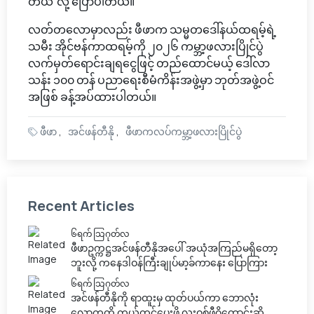
တယ်”လို့ ပြောပါတယ်။
လတ်တလောမှာလည်း ဖီဖာက သမ္မတဒေါ်နယ်ထရမ့်ရဲ့
သမီး အိုင်ဗန်ကာထရမ့်ကို ၂၀၂၆ ကမ္ဘာ့ဖလားပြိုင်ပွဲ
လက်မှတ်ရောင်းချရငွေဖြင့် တည်ထောင်မယ့် ဒေါ်လာ
သန်း ၁၀၀ တန် ပညာရေးစီမံကိန်းအဖွဲ့မှာ ဘုတ်အဖွဲ့ဝင်
အဖြစ် ခန့်အပ်ထားပါတယ်။
ဖီဖာ
အင်ဖန်တီနို
ဖီဖာကလပ်ကမ္ဘာ့ဖလားပြိုင်ပွဲ
Recent Articles
၆ရက် သြဂုတ်လ
ဖီဖာဥက္ကဋ္ဌအင်ဖန်တီနိုအပေါ် အယုံအကြည်မရှိတော့
ဘူးလို့ ကနေဒါဝန်ကြီးချုပ်မာ့ခ်ကာနေး ပြောကြား
၆ရက် သြဂုတ်လ
အင်ဖန်တီနိုကို ရာထူးမှ ထုတ်ပယ်ကာ ဘောလုံး
လောကကို ကယ်တင်ပေးဖို့ လူးဝစ်ဖီဂိုတောင်းဆို