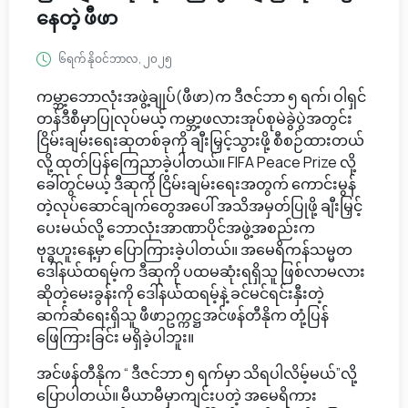
နေတဲ့ ဖီဖာ
၆ရက် နိုဝင်ဘာလ, ၂၀၂၅
ကမ္ဘာ့ဘောလုံးအဖွဲ့ချုပ်(ဖီဖာ)က ဒီဇင်ဘာ ၅ ရက်၊ ဝါရှင်
တန်ဒီစီမှာပြုလုပ်မယ့် ကမ္ဘာ့ဖလားအုပ်စုမဲခွဲပွဲအတွင်း
ငြိမ်းချမ်းရေးဆုတစ်ခုကို ချီးမြှင့်သွားဖို့ စီစဉ်ထားတယ်
လို့ ထုတ်ပြန်ကြေညာခဲ့ပါတယ်။ FIFA Peace Prize လို့
ခေါ်တွင်မယ့် ဒီဆုကို ငြိမ်းချမ်းရေးအတွက် ကောင်းမွန်
တဲ့လုပ်ဆောင်ချက်တွေအပေါ် အသိအမှတ်ပြုဖို့ ချီးမြှင့်
ပေးမယ်လို့ ဘောလုံးအာဏာပိုင်အဖွဲ့အစည်းက
ဗုဒ္ဓဟူးနေ့မှာ ပြောကြားခဲ့ပါတယ်။ အမေရိကန်သမ္မတ
ဒေါ်နယ်ထရမ့်က ဒီဆုကို ပထမဆုံးရရှိသူ ဖြစ်လာမလား
ဆိုတဲ့မေးခွန်းကို ဒေါ်နယ်ထရမ့်နဲ့ ခင်မင်ရင်းနှီးတဲ့
ဆက်ဆံရေးရှိသူ ဖီဖာဥက္ကဋ္ဌအင်ဖန်တီနိုက တုံ့ပြန်
ဖြေကြားခြင်း မရှိခဲ့ပါဘူး။
အင်ဖန်တီနိုက “ ဒီဇင်ဘာ ၅ ရက်မှာ သိရပါလိမ့်မယ်”လို့
ပြောပါတယ်။ မီယာမီမှာကျင်းပတဲ့ အမေရိကား