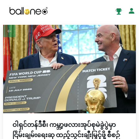
ဝါရှင်တန်ဒီစီ၊ ကမ္ဘာ့ဖလားအုပ်စုမဲခွဲပွဲမှာ
ငြိမ်းချမ်းရေးဆု ထည့်သွင်းချီးမြှင့်ဖို့ စီစဉ်