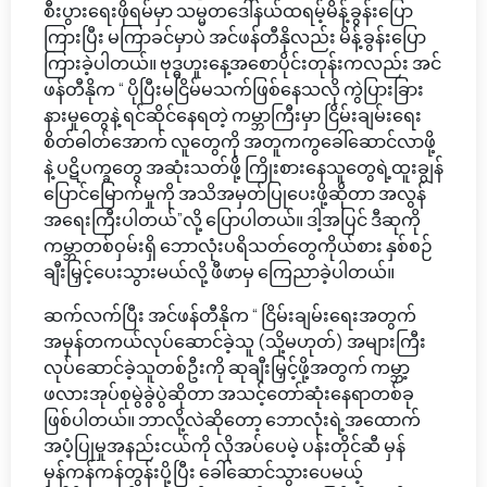
စီးပွားရေးဖိုရမ်မှာ သမ္မတဒေါ်နယ်ထရမ့်မိန့်ခွန်းပြော
ကြားပြီး မကြာခင်မှာပဲ အင်ဖန်တီနိုလည်း မိန့်ခွန်းပြော
ကြားခဲ့ပါတယ်။ ဗုဒ္ဓဟူးနေ့အစောပိုင်းတုန်းကလည်း အင်
ဖန်တီနိုက “ ပိုပြီးမငြိမ်မသက်ဖြစ်နေသလို ကွဲပြားခြား
နားမှုတွေနဲ့ ရင်ဆိုင်နေရတဲ့ ကမ္ဘာကြီးမှာ ငြိမ်းချမ်းရေး
စိတ်ဓါတ်အောက် လူတွေကို အတူကကွခေါ်ဆောင်လာဖို့
နဲ့ ပဋိပက္ခတွေ အဆုံးသတ်ဖို့ ကြိုးစားနေသူတွေရဲ့ထူးချွန်
ပြောင်မြောက်မှုကို အသိအမှတ်ပြုပေးဖို့ဆိုတာ အလွန်
အရေးကြီးပါတယ်”လို့ ပြောပါတယ်။ ဒါ့အပြင် ဒီဆုကို
ကမ္ဘာတစ်ဝှမ်းရှိ ဘောလုံးပရိသတ်တွေကိုယ်စား နှစ်စဉ်
ချီးမြှင့်ပေးသွားမယ်လို့ ဖီဖာမှ ကြေညာခဲ့ပါတယ်။
ဆက်လက်ပြီး အင်ဖန်တီနိုက “ ငြိမ်းချမ်းရေးအတွက်
အမှန်တကယ်လုပ်ဆောင်ခဲ့သူ (သို့မဟုတ်) အများကြီး
လုပ်ဆောင်ခဲ့သူတစ်ဦးကို ဆုချီးမြှင့်ဖို့အတွက် ကမ္ဘာ့
ဖလားအုပ်စုမွဲခွဲပွဲဆိုတာ အသင့်တော်ဆုံးနေရာတစ်ခု
ဖြစ်ပါတယ်။ ဘာလို့လဲဆိုတော့ ဘောလုံးရဲ့အထောက်
အပံ့ပြုမှုအနည်းငယ်ကို လိုအပ်ပေမဲ့ ပန်းတိုင်ဆီ မှန်
မှန်ကန်ကန်တွန်းပို့ပြီး ခေါ်ဆောင်သွားပေမယ့်