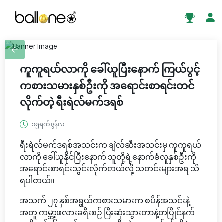
ကူကူရယ်လာကို ခေါ်ယူပြီးနောက် ကြယ်ပွင့်
ကစားသမားနှစ်ဦးကို အရောင်းစာရင်းတင်
လိုက်တဲ့ ရီးရဲလ်မက်ဒရစ်
၁၅ရက် ဇွန်လ
ရီးရဲလ်မက်ဒရစ်အသင်းက ချဲလ်ဆီးအသင်းမှ ကူကူရယ်
လာကို ခေါ်ယူနိုင်ပြီးနောက် သူတို့ရဲ့နောက်ခံလူနှစ်ဦးကို
အရောင်းစာရင်းသွင်းလိုက်တယ်လို့ သတင်းများအရ သိ
ရပါတယ်။
အသက် ၂၇ နှစ်အရွယ်ကစားသမားက စပိန်အသင်းနဲ့
အတူ ကမ္ဘာ့ဖလားခရီးစဉ် ပြီးဆုံးသွားတာနဲ့တပြိုင်နက်