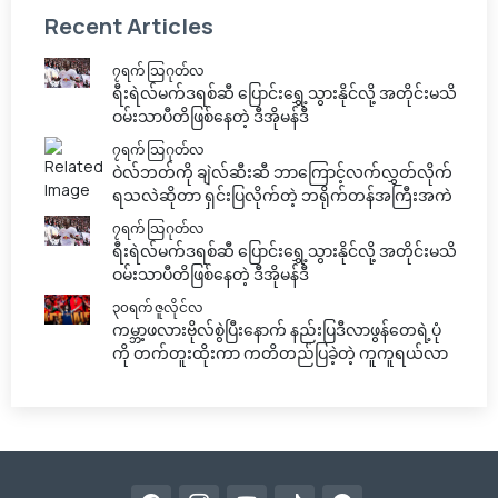
Recent Articles
၇ရက် သြဂုတ်လ
ရီးရဲလ်မက်ဒရစ်ဆီ ပြောင်းရွှေ့သွားနိုင်လို့ အတိုင်းမသိ
ဝမ်းသာပီတိဖြစ်နေတဲ့ ဒီအိုမန်ဒီ
၇ရက် သြဂုတ်လ
ဝဲလ်ဘတ်ကို ချဲလ်ဆီးဆီ ဘာကြောင့်လက်လွှတ်လိုက်
ရသလဲဆိုတာ ရှင်းပြလိုက်တဲ့ ဘရိုက်တန်အကြီးအကဲ
၇ရက် သြဂုတ်လ
ရီးရဲလ်မက်ဒရစ်ဆီ ပြောင်းရွှေ့သွားနိုင်လို့ အတိုင်းမသိ
ဝမ်းသာပီတိဖြစ်နေတဲ့ ဒီအိုမန်ဒီ
၃၀ရက် ဇူလိုင်လ
ကမ္ဘာ့ဖလားဗိုလ်စွဲပြီးနောက် နည်းပြဒီလာဖွန်တေရဲ့ပုံ
ကို တက်တူးထိုးကာ ကတိတည်ပြခဲ့တဲ့ ကူကူရယ်လာ