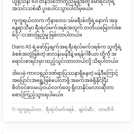
ယူရိုသန်း ၆၀ တန်သဘောတူညီမှုနဲ့အတူ မော်ရင်ဟိုရဲ့
အသင်းသစ်ဆီ ပူးပေါင်းသွားပါလိမ့်မယ်။
ကူကူရယ်လာက ကိုနာတေး၊ ဒမ်ဖရီးစ်တို့ရဲ့နောက် အခု
နွေရာသီမှာ ရီးရဲလ်မက်ဒရစ်အတွက် တတိယမြောက်ခံစ
စ်ပို်ငးအားဖြည့်မှု ဖြစ်လာပါတယ်။
Diario AS ရဲ့ဖော်ပြချက်အရ ရီးရဲလ်မက်ဒရစ်က သူတို့ရဲ့
ခံစစ်အတွဲဖြစ်တဲ့ ဖာလန်းမန်ဒီနဲ့ ဖရန်ဂါစီယာ တို့ကို အ
ရောင်းစာရင်းမှာ ထည့်သွင်းထားတယ်လို့ သိရပါတယ်။
ဒါပေမဲ့ ကာလရှည်ဒဏ်ရာပြဿနာရှိနေတဲ့ မန်ဒီကြောင့်
အပြောင်းအရွှေ့ဖြစ်ပေါ်လာဖို့ အခက်အခဲရှိနိုင်ပြီး
စိတ်ဝင်စားမယ့်ဝယ်လက်တွေ ရှိလာနိုင်မလားဆိုတာ
စောင့်ကြည့်သွားရပါမယ်။
ကူကူရယ်လာ
ရီးရဲလ်မက်ဒရစ်
ချဲလ်ဆီး
လာလီဂါ