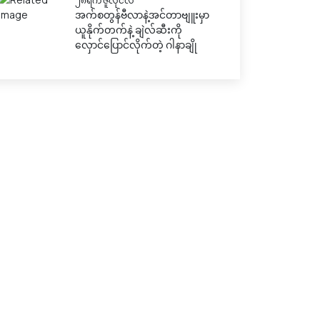
၂၈ရက် ဇူလိုင်လ
အက်စတွန်ဗီလာနဲ့အင်တာဗျူးမှာ
ယူနိုက်တက်နဲ့ ချဲလ်ဆီးကို
လှောင်ပြောင်လိုက်တဲ့ ဂါနာချို