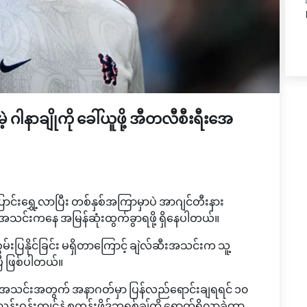
ဂါနာချိုကို ခေါ်ယူဖို့ အီတလီစီးရီးအေ
င်းရွှေ့လာပြီး တစ်နှစ်အကြာမှာပဲ အာဂျင်တီးနား
းအသင်းကနေ အမြန်ဆုံးထွက်ခွာရဖို့ ရှိနေပါတယ်။
ွမ်းပြနိုင်ခြင်း မရှိတာကြောင့် ချဲလ်ဆီးအသင်းက သူ့
ြီ ဖြစ်ပါတယ်။
အသင်းအတွက် အနာဂတ်မှာ ပြန်လည်ရောင်းချရရင် ၁၀
 သန်းဝန်းကျင်နဲ့ စတန်းဖို့ဒ်ဘရစ်ချ်ကို ရောက်ရှိလာခဲ့တာ