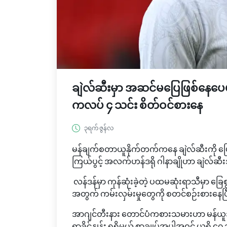
ချဲလ်ဆီးမှာ အဆင်မပြေဖြစ်နေပေမဲ့ 
ကလပ် ၄ သင်း စိတ်ဝင်စားနေ
၃ရက် ဇွန်လ
မန်ချက်စတာယူနိုက်တက်ကနေ ချဲလ်ဆီးကို ပြော
ကြယ်ပွင့် အလက်ဟန်ဒရို ဂါနာချိုဟာ ချဲလ်ဆီ
လန်ဒန်မှာ ကုန်ဆုံးခဲ့တဲ့ ပထမဆုံးရာသီမှာ ခြေစ
အတွက် ကမ်းလှမ်းမှုတွေကို စတင်စဉ်းစားနေပ
အာဂျင်တီးနား တောင်ပံကစားသမားဟာ မန်ယူ
ရာခိုင်နှုန်း ရရှိမယ့် စာချုပ်အပါအဝင် ယူရို ၄၇