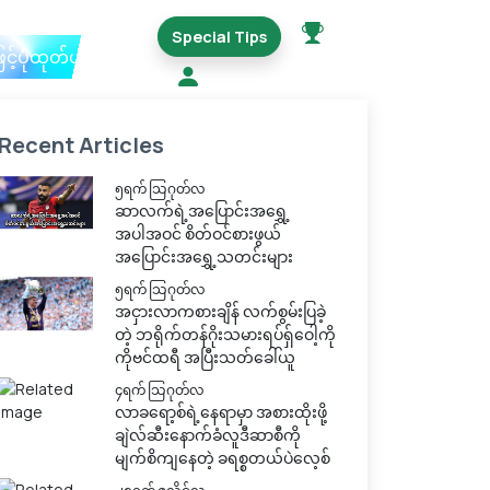
Special Tips
ြင့်ပုံထုတ်ယူမည်
Recent Articles
၅ရက် သြဂုတ်လ
ဆာလက်ရဲ့အပြောင်းအရွှေ့
အပါအဝင် စိတ်ဝင်စားဖွယ်
အပြောင်းအရွှေ့သတင်းများ
၅ရက် သြဂုတ်လ
အငှားလာကစားချိန် လက်စွမ်းပြခဲ့
တဲ့ ဘရိုက်တန်ဂိုးသမားရပ်ရှ်ဝေါ့ကို
ကိုဗင်ထရီ အပြီးသတ်ခေါ်ယူ
၄ရက် သြဂုတ်လ
လာခရော့စ်ရဲ့နေရာမှာ အစားထိုးဖို့
ချဲလ်ဆီးနောက်ခံလူဒီဆာစီကို
မျက်စိကျနေတဲ့ ခရစ္စတယ်ပဲလေ့စ်