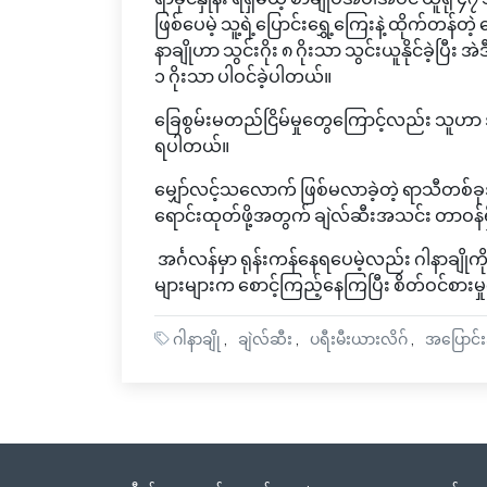
ဖြစ်ပေမဲ့ သူ့ရဲ့ပြောင်းရွှေ့ကြေးနဲ့ ထိုက်တန်တဲ့ ခြ
နာချိုဟာ သွင်းဂိုး ၈ ဂိုးသာ သွင်းယူနိုင်ခဲ့ပြီး အ
၁ ဂိုးသာ ပါဝင်ခဲ့ပါတယ်။
ခြေစွမ်းမတည်ငြိမ်မှုတွေကြောင့်လည်း သူဟာ 
ရပါတယ်။
မျှော်လင့်သလောက် ဖြစ်မလာခဲ့တဲ့ ရာသီတစ်ခု
ရောင်းထုတ်ဖို့အတွက် ချဲလ်ဆီးအသင်း တာဝန
အင်္ဂလန်မှာ ရုန်းကန်နေရပေမဲ့လည်း ဂါနာချိ
များများက စောင့်ကြည့်နေကြပြီး စိတ်ဝင်စားမ
ဂါနာချို
ချဲလ်ဆီး
ပရီးမီးယားလိဂ်
အပြောင်း