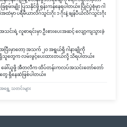
ေစွမ်းမျိုး ပြသနိုင်ဖို့ ရုန်းကန်နေရပါတယ်။ ပြိုင်ပွဲစုံမှာ ဂါ
ဲဒီအထဲမှာ ပရီမီယာလိဂ်သွင်းဂိုး ၁ ဂိုးနဲ့ ချန်ပီယံလိဂ်သွင်းဂိုး
အသင်းရဲ့ လူစာရင်းမှာ ဦးစားပေးအဆင့် လျော့ကျသွားခဲ့
အပြီးမှာတော့ အသက် ၂၀ အရွယ်ရှိ ဂါနာချိုကို
်ရှိသူတွေက လမ်းဖွင့်ပေးထားတယ်လို့ သိရပါတယ်။
ုကို ခေါ်ယူဖို့ အီတလီက ထိပ်တန်းကလပ်အသင်းတော်တော်
ှုတွေ ရှိနေဆဲဖြစ်ပါတယ်။
အရွှေ့ သတင်းများ