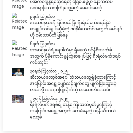
ပီအက်စ်ဂျီနဲ့ရင်ဆိုင်ရတဲ့ ခြေစမ်းပွဲမှာ နောက်ထပ်
ဒဏ်ရာပြဿနာကြုံတွေ့ခဲ့တဲ့ မေဆင်မောင့်
၉ရက် သြဂုတ်လ
အာဆင်နယ်ကို ငြင်းပယ်ပြီး ရီးရဲလ်မက်ဒရစ်နဲ့ပဲ
စာချုပ်သစ်ချုပ်ဆိုခဲ့တဲ့ ဗင်နီစီးယက်စ်အတွက် မော်ရင်
ဟို ဝမ်းသာပီတိဖြစ်နေ
၆ရက် သြဂုတ်လ
အာဆင်နယ်ရဲ့ရေဒါထဲမှာ ရှိနေတဲ့ ဗင်နီစီးယက်စ်
အတွက် ပိုမိုကောင်းမွန်တဲ့စာချုပ်ဖြင့် ရီးရဲလ်မက်ဒရစ်
ကမ်းလှမ်း
၃၀ရက် သြဂုတ်လ, ၂၀၂၅
ဆီးဘယ်လော့စ်အပေါ် သံသယတွေရှိခဲ့တာကြောင့်
အပြောင်းအရွှေ့မျှော်လင့်ချက်တွေ ပျက်ပြားသွားခဲ့
တယ်လို့ အတည်ပြုလိုက်တဲ့ မာဆေးလ်အသင်း
၂၉ရက် သြဂုတ်လ, ၂၀၂၅
ရီးရဲလ်မက်ဒရစ်ရဲ့ တန်ကြေးသတ်မှတ်မှုကြောင့်
အပြောင်းအရွှေ့အတွက် ခက်ခဲနေတဲ့ ဒန်နီ ဆီဘယ်
လော့စ်