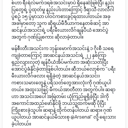
စ်ဟာ ရီးရဲလ်မက်ဒရစ်အသင်းမှာပဲ ရှိနေဆဲဖြစ်ပြီး နည်း
ပြတွေရဲ့ ပွဲထုတ်မှု နည်းပါးတာကြောင့် ဒီရာသီ လာလီဂါ
ပွဲစဉ် ၁၅ ပွဲမှာသာ ပါဝင်ကစားခွင့်ရထားပါတယ်။ အခု
အခါမှာတော့ သူက ဆိုရှယ်မီဒီယာကနေတစ်ဆင့် အာ
ဆင်နယ်အသင်းရဲ့ ပရီးမီးယားလိဂ်ချန်ပီယံ အောင်ပွဲ
အတွက် ဂုဏ်ပြုစကား ဆိုလာခဲ့တာပါ။
မန်စီးတီးအသင်းက ဘုန်းမောက်အသင်းနဲ့ ၁ ဂိုးစီ သရေ
ကျခဲ့တာကြောင့် အာဆင်နယ်အသင်းရဲ့ ၂၂ နှစ်ကြာ
ရှည်လျားလှတဲ့ ချန်ပီယံအိပ်မက်ဟာ အဆုံးသတ်ပြီး
အောင်ပွဲခံနိုင်ခဲ့တာဖြစ်ပါတယ်။ ဆီဘယ်လော့စ်က "ပရီး
မီးယားလိဂ်ဖလား ရရှိခဲ့တဲ့ အာဆင်နယ်အသင်း၊
ကစားသမားတွေနဲ့ ပရိသတ်တွေအားလုံးကို ဂုဏ်ယူပါ
တယ်။ အထူးသဖြင့် မီကယ်အာတီတာ အတွက်ပါ။ ဆရာ
ဟာ အသင်းအပေါ် အမြဲတမ်း ယုံကြည်မှုရှိခဲ့ပြီး ဒါကို
အကောင်အထည်ဖော်နိုင်ဖို့ ဘယ်သူ့ထက်မဆို ပိုပြီး
ကြိုးစားခဲ့သူပါ။ ဆရာနဲ့ ထိုက်တန်ပါတယ် ဆရာ။ ဂုဏ်
ယူပါတယ် အာဆင်နယ်မိသားစု @Arsenal" လို့ ရေးသား
ခဲ့ပါတယ်။