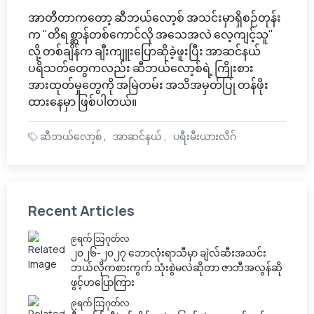
အာတီတာကတော့ ဆီဘယ်လော့စ် အသင်းမှာရှိစဉ်တုန်း
က "တိရစ္ဆာန်တစ်ကောင်လို အသေအလဲ လေ့ကျင့်သူ"
လို့ တစ်ချိန်က ချီးကျူးပြောဆိုခဲ့ဖူးပြီး အာဆင်နယ်
ပရိသတ်တွေကလည်း ဆီဘယ်လော့စ်ရဲ့ ကြိုးစား
အားထုတ်မှုတွေကို အမြဲတမ်း အသိအမှတ်ပြု တန်ဖိုး
ထားနေမှာ ဖြစ်ပါတယ်။
ဆီဘယ်လော့စ်
အာဆင်နယ်
ပရီးမီးယားလိဂ်
Recent Articles
၉ရက် သြဂုတ်လ
၂၀၂၆-၂၀၂၇ ဘောလုံးရာသီမှာ ချဲလ်ဆီးအသင်း
ဘယ်လိုကစားကွက် သုံးစွဲမလဲဆိုတာ ဇာဘီအလွန်ဆို
ဖွင့်ဟပြောကြား
၉ရက် သြဂုတ်လ