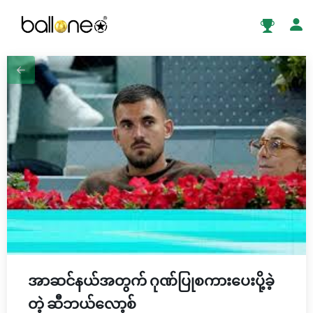
အာဆင်နယ်အတွက် ဂုဏ်ပြုစကားပေးပို့ခဲ့
တဲ့ ဆီဘယ်လော့စ်