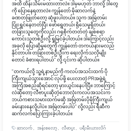
အထိ ထိန်းသိမ်းမထားတာလဲ။ ဒါမှမဟုတ် ဘာလို့ ဒါတွေ
ကို ပြောနေရတာလဲ။ ကျွန်တော် မိုဆာလက်နဲ့
ခဏတဖြုတ်တော့ ဆုံဖူးပါတယ်။ သူက အမြဲတမ်း
ပြုံးရွှင်နေတတ်ပြီး ဖော်ရွေတယ်၊ ရိုသေမှုရှိတယ်၊
တခြားသူတွေကိုလည်း ဂရုစိုက်တတ်တဲ့ ချစ်စရာ
ကောင်းသူတစ်ဦးလို့ ရှုမြင်ခဲ့ပါတယ်။ ဒါကြောင့်လည်း
အခုလို ပြောဆိုမှုတွေကို ကျွန်တော် တကယ်နားမလည်
နိုင်တာပါ။ တခြားတစ်ဦးဦးက ရေးလိုက်သလိုမျိုး
တောင် ခံစားရပါတယ်" လို့ ၎င်းက ဆိုပါတယ်။
"တကယ်လို့ သူ့ရဲ့နာမည်ကို ကလပ်အသင်းထက် ပို
ကြီးကျယ်သွားအောင် လုပ်ဖို့ ပေးလာတဲ့ PRအဖွဲ့ရဲ့
အကြံအစည်ဆိုရင်တော့ မှားယွင်းနေပါပြီ။ ဘာကြောင့်
လဲဆိုတော့ လီဗာပူးဆိုတဲ့ဘောလုံးကလပ်အသင်းက
ဘယ်ကစားသမားထက်မဆို အမြဲတမ်းပိုမိုကြီးကျယ်
ခမ်းနားနေလို့ပါပဲ။ အမြဲတမ်းပါပဲ" လို့လည်း ရီဆီက
ဆက်လက်ပြောကြားခဲ့ပါတယ်။
ဆာလက်
အန်းစလော့
လီဗာပူး
ပရီးမီးယားလိဂ်