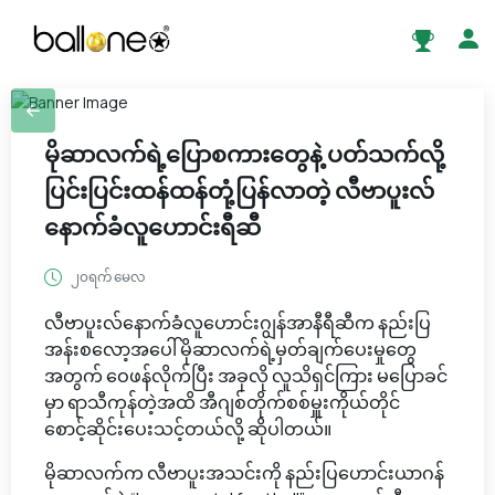
မိုဆာလက်ရဲ့ပြောစကားတွေနဲ့ ပတ်သက်လို့
ပြင်းပြင်းထန်ထန်တုံ့ပြန်လာတဲ့ လီဗာပူးလ်
နောက်ခံလူဟောင်းရီဆီ
၂၀ရက် မေလ
လီဗာပူးလ်နောက်ခံလူဟောင်းဂျွန်အာနီရီဆီက နည်းပြ
အန်းစလော့အပေါ် မိုဆာလက်ရဲ့မှတ်ချက်ပေးမှုတွေ
အတွက် ဝေဖန်လိုက်ပြီး အခုလို လူသိရှင်ကြား မပြောခင်
မှာ ရာသီကုန်တဲ့အထိ အီဂျစ်တိုက်စစ်မှူးကိုယ်တိုင်
စောင့်ဆိုင်းပေးသင့်တယ်လို့ ဆိုပါတယ်။
မိုဆာလက်က လီဗာပူးအသင်းကို နည်းပြဟောင်းယာဂန်