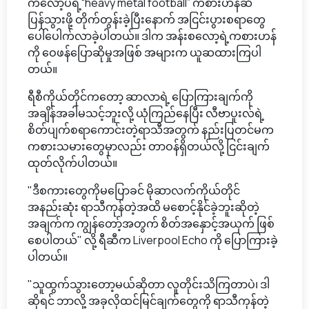
ကလော့ပ်ရဲ့“heavy metal football” ကစားဟန်ဆီ
ပြန်သွားဖို့ တိုက်တွန်းခဲ့ပြီးနောက် အငြင်းပွားစရာတွေ
ပေါ်ပေါက်လာခဲ့ပါတယ်။ ဒါက အန်းစလော့ရဲ့ကစားဟန်
ကို ဝေဖန်ပြောဆိုမှုအဖြစ် အများက ယူဆထားကြပါ
တယ်။
ရီစီကိုယ်တိုင်ကတော့ ဆာလာရဲ့ ပြောကြားချက်ကို
အချိန်အခါမသင့်ဘူးလို့ ယုံကြည်နေပြီး လီဗာပူးလ်ရဲ့
စိတ်ပျက်စရာကောင်းတဲ့ရာသီအတွက် နည်းပြတင်မက
ကစားသမားတွေမှာလည်း တာဝန်ရှိတယ်လို့ ငြင်းချက်
ထုတ်လိုက်ပါတယ်။
"ဒီစကားတွေကိုမပြောခင် မိုဆာလက်ကိုယ်တိုင်
အနည်းဆုံး ရာသီကုန်တဲ့အထိ မစောင့်နိုင်ခဲ့ဘူးဆိုတဲ့
အချက်က ကျွန်တော့်အတွက် စိတ်အနှောင့်အယှက် ဖြစ်
စေပါတယ်" လို့ ရီဆီက Liverpool Echo ကို ပြောကြားခဲ့
ပါတယ်။
"သူထွက်သွားတော့မယ်ဆိုတာ လူတိုင်းသိကြတာပဲ၊ ဒါ
ဆိုရင် ဘာလို့ အခုလိုထင်မြင်ချက်တွေကို ရာသီကုန်တဲ့