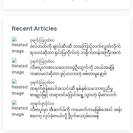
Recent Articles
၇ရက် သြဂုတ်လ
ဝဲလ်ဘတ်ကို ချဲလ်ဆီးဆီ ဘာကြောင့်လက်လွှတ်လိုက်
ရသလဲဆိုတာ ရှင်းပြလိုက်တဲ့ ဘရိုက်တန်အကြီးအကဲ
၇ရက် သြဂုတ်လ
လီဗာပူးကစားသမားဘ၀ပွဲဦးထွက်ကို ဘယ်အချိန်
ကစားမလဲဆိုတာ ဖွင့်ဟလာတဲ့ ဗစ်တာမူနော့ဇ်
၇ရက် သြဂုတ်လ
ထရက်ဇွန်စပေါအသင်းဆီ နှစ်နှစ်သဘောတူညီမှု
စာချုပ်ဖြင့် တရားဝင်ပြောင်းရွှေ့သွားတဲ့ မိုဆာလက်
၁၇ရက် ဇူလိုင်လ
လီဗာပူးမှာ အီဆက်ခ်ကို ကမောက်ကမဖြစ်အောင် အန်း
စလော့ လုပ်ခဲ့တယ်လို့ ဒွိုက်ယော့ခ်ဝေဖန်