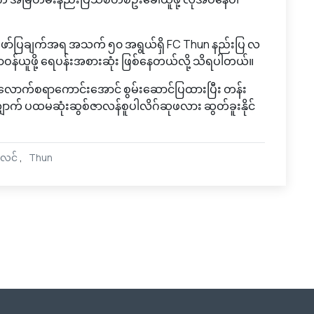
ာ်ပြချက်အရ အသက် ၅၀ အရွယ်ရှိ FC Thun နည်းပြ လ
်ယူဖို့ ရေပန်းအစားဆုံး ဖြစ်နေတယ်လို့ သိရပါတယ်။
လောက်စရာကောင်းအောင် စွမ်းဆောင်ပြထားပြီး တန်း
ာက် ပထမဆုံးဆွစ်ဇာလန်စူပါလိဂ်ဆုဖလား ဆွတ်ခူးနိုင်
ာလင်
Thun