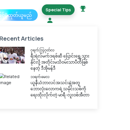
Special Tips
ြင့်ပုံထုတ်ယူမည်
Recent Articles
၇ရက် သြဂုတ်လ
ရီးရဲလ်မက်ဒရစ်ဆီ ပြောင်းရွှေ့သွား
နိုင်လို့ အတိုင်းမသိဝမ်းသာပီတိဖြစ်
နေတဲ့ ဒီအိုမန်ဒီ
၁၁ရက် မေလ
ယူနီယံဘာလင်အသင်းနဲ့အတူ
ဘောလုံးလောကရဲ့သမိုင်းသစ်ကို
ရေးထိုးလိုက်တဲ့ မာရီ-လူးဝစ်အီတာ