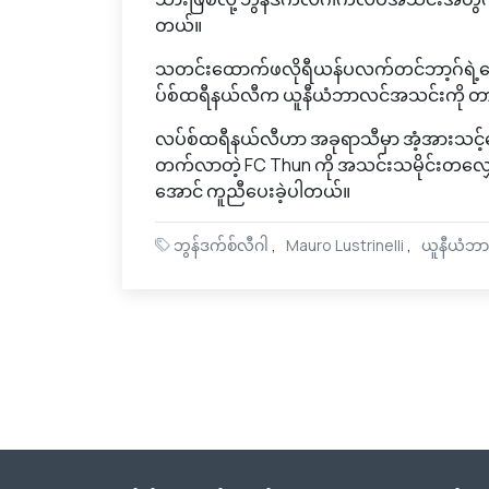
တယ်။
သတင်းထောက်ဖလိုရီယန်ပလက်တင်ဘာ့ဂ်ရဲ့ဖေ
ပ်စ်ထရီနယ်လီက ယူနီယံဘာလင်အသင်းကို တာဝန
လပ်စ်ထရီနယ်လီဟာ အခုရာသီမှာ အံ့အားသင့်
တက်လာတဲ့ FC Thun ကို အသင်းသမိုင်းတလျှေ
အောင် ကူညီပေးခဲ့ပါတယ်။
ဘွန်ဒက်စ်လီဂါ
Mauro Lustrinelli
ယူနီယံဘ