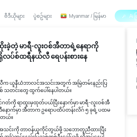
ဗီဒီယိုများ
ပွဲစဥ်များ
Myanmar / မြန်မာ
Ai ဖ
းခဲ့တဲ့ မာရီ-လူးဝစ်အီတာရဲ့နေရာကို
်ရိုလပ်စ်ထရီနယ်လီ ရေပန်းစားနေ
ယ်လီက ယူနီယံဘာလင်အသင်းအတွက် အမြဲတမ်းနည်းပြ
ဖြစ် သတင်းတွေ ထွက်ပေါ်နေပါတယ်။
်ကို ရာထူးမှထုတ်ပယ်ပြီးနောက်မှာ မာရီ-လူးဝစ်အီ
 ဒီနောက်မှာ အီတာက ဥရောပထိပ်တန်းလိဂ် ၅ ခုရဲ့ ပထမ
ပါတယ်။
အသင်းကို တာဝန်ယူကိုင်တွယ်ဖို့ သဘောတူညီထားပြီး
အမြဲတမ်းနည်းပြသစ်တစ်ဦးခေါ်ယူဖို့ လိုအပ်နေပါ