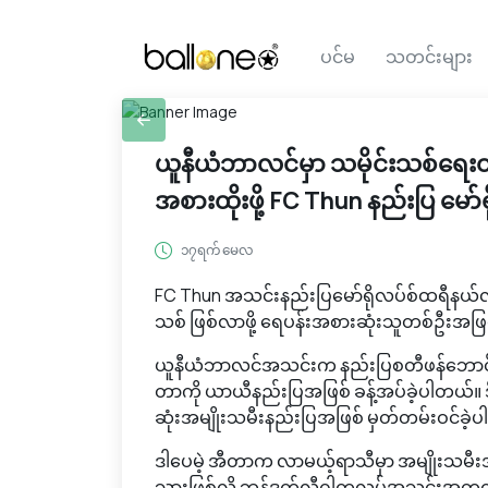
ပင်မ
သတင်းများ
ယူနီယံဘာလင်မှာ သမိုင်းသစ်ရေးထို
အစားထိုးဖို့ FC Thun နည်းပြ မော
၁၇ရက် မေလ
FC Thun အသင်းနည်းပြမော်ရိုလပ်စ်ထရီန
သစ် ဖြစ်လာဖို့ ရေပန်းအစားဆုံးသူတစ်ဦးအ
ယူနီယံဘာလင်အသင်းက နည်းပြစတီဖန်ဘောင်ဂတ
တာကို ယာယီနည်းပြအဖြစ် ခန့်အပ်ခဲ့ပါတယ်။
ဆုံးအမျိုးသမီးနည်းပြအဖြစ် မှတ်တမ်းဝင်ခဲ့
ဒါပေမဲ့ အီတာက လာမယ့်ရာသီမှာ အမျိုးသမီး
သားဖြစ်လို့ ဘွန်ဒက်လီဂါကလပ်အသင်းအတွက် 